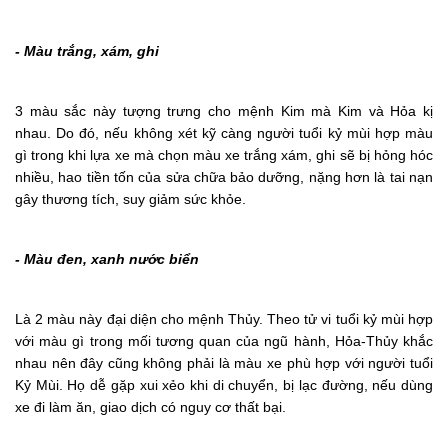
- Màu trắng, xám, ghi
3 màu sắc này tượng trưng cho mệnh Kim mà Kim và Hỏa kị
nhau. Do đó, nếu không xét kỹ càng người tuổi kỷ mùi hợp màu
gì trong khi lựa xe mà chọn màu xe trắng xám, ghi sẽ bị hỏng hóc
nhiều, hao tiền tốn của sửa chữa bảo dưỡng, nặng hơn là tai nạn
gây thương tích, suy giảm sức khỏe.
- Màu đen, xanh nước biển
Là 2 màu này đại diện cho mệnh Thủy. Theo tử vi tuổi kỷ mùi hợp
với màu gì trong mối tương quan của ngũ hành, Hỏa-Thủy khắc
nhau nên đây cũng không phải là màu xe phù hợp với người tuổi
Kỷ Mùi. Họ dễ gặp xui xẻo khi di chuyển, bị lạc đường, nếu dùng
xe đi làm ăn, giao dịch có nguy cơ thất bại.