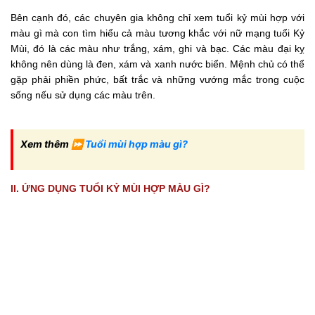
Bên cạnh đó, các chuyên gia không chỉ xem tuổi kỷ mùi hợp với
màu gì mà con tìm hiểu cả màu tương khắc với nữ mạng tuổi Kỷ
Mùi, đó là các màu như trắng, xám, ghi và bạc. Các màu đại kỵ
không nên dùng là đen, xám và xanh nước biển. Mệnh chủ có thể
gặp phải phiền phức, bất trắc và những vướng mắc trong cuộc
sống nếu sử dụng các màu trên.
Xem thêm ⏩
Tuổi mùi hợp màu gì?
II. ỨNG DỤNG TUỔI KỶ MÙI HỢP MÀU GÌ?