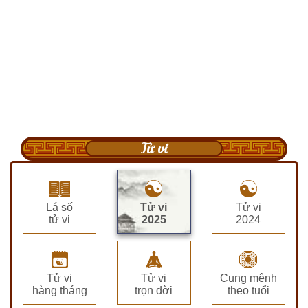
Tử vi
Lá số
Tử vi
Tử vi
tử vi
2025
2024
Tử vi
Tử vi
Cung mệnh
hàng tháng
trọn đời
theo tuổi