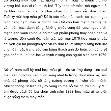
Đá phong thủy hợp màu giống như tấm bùa hộ mệnh thu hút
vượng khí, xua đi rủi ro, tà khí. Tùy theo sở thích mà người tuổi
Kỷ Mùi chọn các loại đá khác nhau thuộc màu sắc khác nhau.
Tuổi kỷ mùi hợp màu gì? Đó là các màu màu xanh lục, xanh ngọc
bích càng đậm. Đây là những màu tốt cho bản mệnh đem lại tài
vận, tiền bạc, danh tiếng. Những chiếc vòng đá ruby, ngọc bích,
thạch anh xanh chính là những vật phẩm phong thủy hoàn hảo và
lý tưởng. Bên cạnh đó, luận giải tuổi mùi 1979 hợp màu gì các
chuyên gia tại phongthuyso.vn có đưa ra lời khuyên rằng nếu lựa
chọn đá hoặc trang sức làm bằng thạch anh đỏ hoặc tím cũng sẽ
góp phần thu hút tài lộc và thịnh vượng cho người sinh năm 1979.
Nữ và nam tuổi kỷ mùi hợp màu gì, hiểu và ứng dụng hiệu quả
màu sắc hợp tuổi vào cuộc sống nhất là trong chọn mua xe, sơn
nhà, đá phong thủy sẽ tăng cường vượng khí cho bản mệnh.
Những thông tin trên đây hy vọng có thể hỗ trợ người tuổi Kỷ Mùi
tìm được cách để lựa chọn sinh năm 1979 hợp màu gì và biến
cuộc sống thêm may mắn.