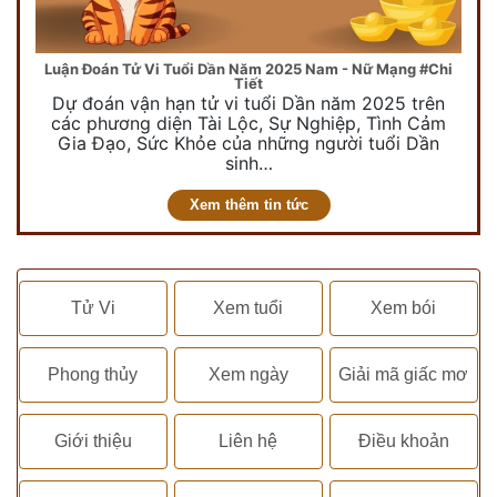
Luận Đoán Tử Vi Tuổi Dần Năm 2025 Nam - Nữ Mạng #Chi
Tiết
Dự đoán vận hạn tử vi tuổi Dần năm 2025 trên
các phương diện Tài Lộc, Sự Nghiệp, Tình Cảm
Gia Đạo, Sức Khỏe của những người tuổi Dần
sinh…
Xem thêm tin tức
Tử Vi
Xem tuổi
Xem bói
Phong thủy
Xem ngày
Giải mã giấc mơ
Giới thiệu
Liên hệ
Điều khoản