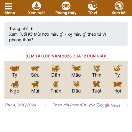
Menu
Xem tuổi
Phong thủy
Tử vi
Xem bói
Trang chủ
Xem Tuổi Kỷ Mùi hợp màu gì - kỵ màu gì theo tử vi
phong thủy?
XEM TÀI LỘC NĂM 2025 CỦA 12 CON GIÁP
Tý
Sửu
Dần
Mão
Thìn
Tỵ
Ngọ
Mùi
Thân
Dậu
Tuất
Hợi
Thứ 4, 9/10/2024
Theo dõi PhongThuySo