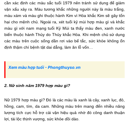
cần xác định các màu sắc tuổi 1979 nên tránh sử dụng để giảm
vận xấu xảy ra. Màu tương khắc những người này là màu trắng,
màu xám và màu ghi thuộc hành Kim vì Hỏa khắc Kim sẽ gây tổn
hại cho mệnh chủ. Ngoài ra, xét tuổi kỷ mùi hợp màu gì và khắc
màu gì với nam mạng tuổi Kỷ Mùi ta thấy màu đen, xanh nước
biển thuộc hành Thủy do Thủy khắc Hỏa. Khi mệnh chủ sử dụng
các màu trên cuộc sống dần rơi vào bế tắc, sức khỏe không ổn
định thậm chí bệnh tật dai dẳng, làm ăn lỗ vốn…
Xem màu hợp tuổi - Phongthuyso.vn
2. Nữ sinh năm 1979 hợp màu gì?
Nữ 1979 hợp màu gì? Đó là các màu là xanh lá cây, xanh lục, đỏ,
hồng, cam, tím, da cam. Những màu trên mang đến nhiều năng
lượng tích cực hỗ trợ cải vận hiệu quả nhờ đó công danh thuận
lợi, tài lộc thịnh vượng, sức khỏe dồi dào.