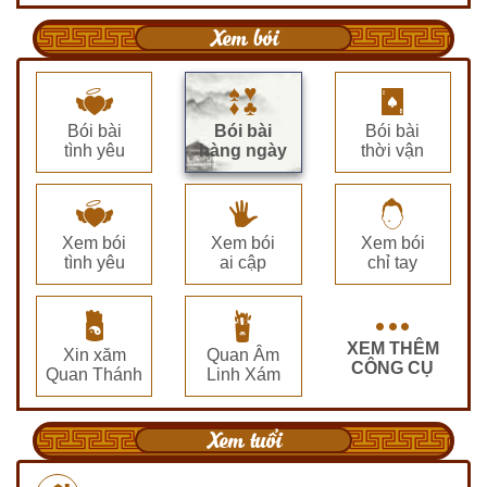
Xem bói
Bói bài
Bói bài
Bói bài
tình yêu
hàng ngày
thời vận
Xem bói
Xem bói
Xem bói
tình yêu
ai cập
chỉ tay
XEM THÊM
Xin xăm
Quan Âm
CÔNG CỤ
Quan Thánh
Linh Xám
Xem tuổi