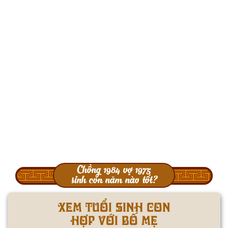
Chồng 1984 vợ 1975
sinh con năm nào tốt?
XEM TUỔI SINH CON
HỢP VỚI BỐ MẸ