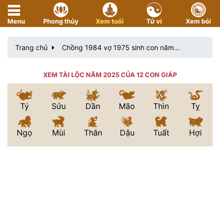
Menu
Phong thủy
Xem tuổi
Tử vi
Xem bói
Trang chủ
Chồng 1984 vợ 1975 sinh con năm...
XEM TÀI LỘC NĂM 2025 CỦA 12 CON GIÁP
Tý
Sửu
Dần
Mão
Thìn
Tỵ
Ngọ
Mùi
Thân
Dậu
Tuất
Hợi