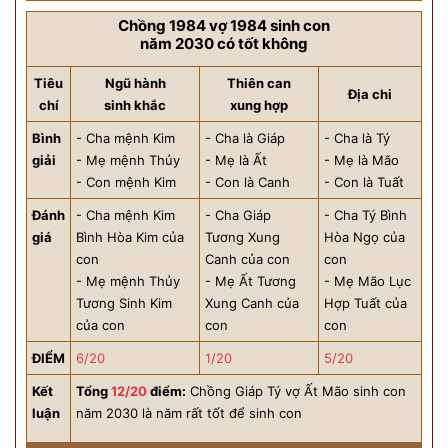
Chồng 1984 vợ 1984 sinh con
năm 2030 có tốt không
Tiêu
Ngũ hành
Thiên can
Địa chi
chí
sinh khắc
xung hợp
Bình
- Cha mệnh Kim
- Cha là Giáp
- Cha là Tý
giải
- Mẹ mệnh Thủy
- Mẹ là Ất
- Mẹ là Mão
- Con mệnh Kim
- Con là Canh
- Con là Tuất
Đánh
- Cha mệnh Kim
- Cha Giáp
- Cha Tý Bình
giá
Bình Hòa Kim của
Tương Xung
Hòa Ngọ của
con
Canh của con
con
- Mẹ mệnh Thủy
- Mẹ Ất Tương
- Mẹ Mão Lục
Tương Sinh Kim
Xung Canh của
Hợp Tuất của
của con
con
con
ĐIỂM
6/20
1/20
5/20
Kết
Tổng
12/20
điểm:
Chồng Giáp Tý vợ Ất Mão sinh con
luận
năm 2030 là năm rất tốt để sinh con