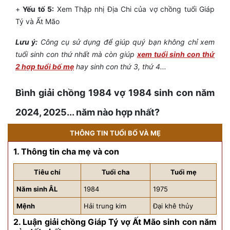
+
Yếu tố 5:
Xem Thập nhị Địa Chi của vợ chồng tuổi Giáp
Tý và Ất Mão
Lưu ý:
Công cụ sử dụng để giúp quý bạn không chỉ xem
tuổi sinh con thứ nhất mà còn giúp
xem tuổi sinh con thứ
2 hợp tuổi bố mẹ
hay sinh con thứ 3, thứ 4...
Bình giải chồng
1984
vợ
1984
sinh con năm
2024, 2025... năm nào hợp nhất?
THÔNG TIN TUỔI BỐ VÀ MẸ
1. Thông tin cha mẹ và con
Tiêu chí
Tuổi cha
Tuổi mẹ
Năm sinh ÂL
1984
1975
Mệnh
Hải trung kim
Đại khê thủy
2. Luận giải chồng Giáp Tý vợ Ất Mão sinh con năm