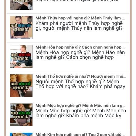
tiết người mang kim hợp với nghề gì sẽ
được bật bí trong bài viết…
Mệnh Thủy hợp với nghề gì? Mệnh Thủy làm nghề gì để #Ăn nên làm ra
Khám phá người mệnh Thủy hợp nghề
gì, người mệnh Thủy nên làm nghề gì?
Chi tiết nghề hợp mệnh Thủy sẽ được
chuyên gia Phong Thủy Duy Linh bật…
Mệnh Hỏa hợp nghề gì? Cách chọn nghề hợp mệnh Hỏa hút nhiều tài lộc
Mệnh Hỏa hợp nghề gì? Mệnh Hảo nên
làm nghề gì? Cách chọn nghề hợp
mệnh Hỏa để hút nhiều tài lộc. Giúp
quý vị mệnh Hỏa chọn nghề hợp…
Mệnh Thổ hợp nghề gì nhất? Người mệnh Thổ kỵ nghề gì?
Người mệnh Thổ hợp nghề gì? Mệnh
Thổ hợp với nghề nào? Khám phá ngay
để chọn nghề hợp mệnh Thổ. Cũng như
biết được mệnh Thổ kỵ nghề gì?
Mệnh Mộc hợp nghề gì? Mệnh Mộc nên làm gì? Mệnh Mộc kỵ nghề nào?
Mệnh Mộc hợp nghề gì? Mệnh Mộc nên
làm nghề gì? Khám phá mệnh Mộc kỵ
nghề gì không nên làm. Xem ngay để
biết chính xác người mệnh Mộc…
Mệnh Kim hợp nuôi con gì? Top 2 con vật giúp gia chủ Phát tài phát lộc