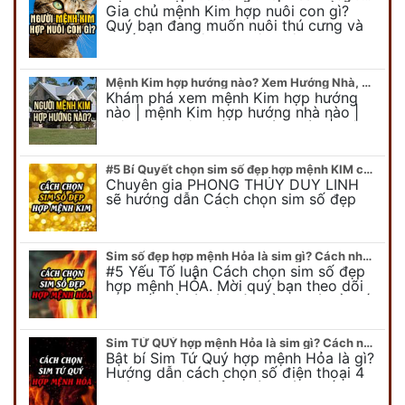
Gia chủ mệnh Kim hợp nuôi con gì?
Quý bạn đang muốn nuôi thú cưng và
muốn chọn một con vật nuôi hợp
phong thủy. Chuyên gia phong thủy
Duy…
Mệnh Kim hợp hướng nào? Xem Hướng Nhà, Phòng ngủ, Làm việc hợp mệnh Kim
Khám phá xem mệnh Kim hợp hướng
nào | mệnh Kim hợp hướng nhà nào |
mệnh Kim kê giường hướng nào | mệnh
Kim làm việc hướng nào.... Tất…
#5 Bí Quyết chọn sim số đẹp hợp mệnh KIM chuẩn xác nhất
Chuyên gia PHONG THỦY DUY LINH
sẽ hướng dẫn Cách chọn sim số đẹp
hợp mệnh KIM. Mời quý bạn theo dõi
để có cái nhìn tổng quát về số…
Sim số đẹp hợp mệnh Hỏa là sim gì? Cách nhận biết sim đẹp hợp mệnh Hỏa
#5 Yếu Tố luận Cách chọn sim số đẹp
hợp mệnh HỎA. Mời quý bạn theo dõi
bài viết để có cái nhìn tổng quát về số
điện thoại đẹp…
Sim TỨ QUÝ hợp mệnh Hỏa là sim gì? Cách nhận biết sim tứ quý hợp mệnh Hỏa
Bật bí Sim Tứ Quý hợp mệnh Hỏa là gì?
Hướng dẫn cách chọn số điện thoại 4
quý hợp mệnh Hỏa chính xác nhất.
Cùng chuyên gia tại phongthuyso.vn…