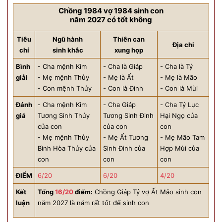
Chồng 1984 vợ 1984 sinh con
năm 2027 có tốt không
Tiêu
Ngũ hành
Thiên can
Địa chi
chí
sinh khắc
xung hợp
Bình
- Cha mệnh Kim
- Cha là Giáp
- Cha là Tý
giải
- Mẹ mệnh Thủy
- Mẹ là Ất
- Mẹ là Mão
- Con mệnh Thủy
- Con là Đinh
- Con là Mùi
Đánh
- Cha mệnh Kim
- Cha Giáp
- Cha Tý Lục
giá
Tương Sinh Thủy
Tương Sinh Đinh
Hại Ngọ của
của con
của con
con
- Mẹ mệnh Thủy
- Mẹ Ất Tương
- Mẹ Mão Tam
Bình Hòa Thủy của
Sinh Đinh của
Hợp Mùi của
con
con
con
ĐIỂM
6/20
6/20
4/20
Kết
Tổng
16/20
điểm:
Chồng Giáp Tý vợ Ất Mão sinh con
luận
năm 2027 là năm rất tốt để sinh con