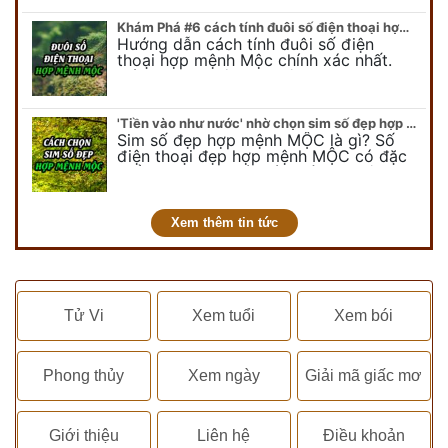
Khám Phá #6 cách tính đuôi số điện thoại hợp mệnh Mộc
Hướng dẫn cách tính đuôi số điện
thoại hợp mệnh Mộc chính xác nhất.
Cách chọn đuôi sim điện thoại hợp
mệnh Mộc với #6 cách luận giải. Cùng
chuyên…
'Tiền vào như nước' nhờ chọn sim số đẹp hợp mệnh MỘC
Sim số đẹp hợp mệnh MỘC là gì? Số
điện thoại đẹp hợp mệnh MỘC có đặc
điểm ra sao? Dưới góc nhìn chuyên gia
PHONG THỦY DUY LINH, mới…
Xem thêm tin tức
Tử Vi
Xem tuổi
Xem bói
Phong thủy
Xem ngày
Giải mã giấc mơ
Giới thiệu
Liên hệ
Điều khoản