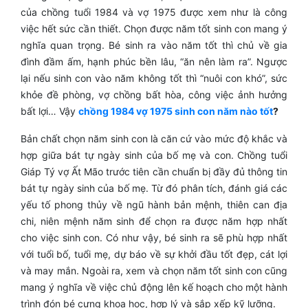
của chồng tuổi 1984 và vợ 1975 được xem như là công
việc hết sức cần thiết. Chọn được năm tốt sinh con mang ý
nghĩa quan trọng. Bé sinh ra vào năm tốt thì chủ về gia
đình đầm ấm, hạnh phúc bền lâu, “ăn nên làm ra”. Ngược
lại nếu sinh con vào năm không tốt thì “nuôi con khó”, sức
khỏe đề phòng, vợ chồng bất hòa, công việc ảnh hưởng
bất lợi… Vậy
chồng 1984 vợ 1975 sinh con năm nào tốt
?
Bản chất chọn năm sinh con là căn cứ vào mức độ khắc và
hợp giữa bát tự ngày sinh của bố mẹ và con. Chồng tuổi
Giáp Tý vợ Ất Mão trước tiên cần chuẩn bị đầy đủ thông tin
bát tự ngày sinh của bố mẹ. Từ đó phân tích, đánh giá các
yếu tố phong thủy về ngũ hành bản mệnh, thiên can địa
chi, niên mệnh năm sinh để chọn ra được năm hợp nhất
cho việc sinh con. Có như vậy, bé sinh ra sẽ phù hợp nhất
với tuổi bố, tuổi mẹ, dự báo về sự khởi đầu tốt đẹp, cát lợi
và may mắn. Ngoài ra, xem và chọn năm tốt sinh con cũng
mang ý nghĩa về việc chủ động lên kế hoạch cho một hành
trình đón bé cưng khoa học, hợp lý và sắp xếp kỹ lưỡng.