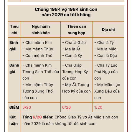
Chồng 1984 vợ 1984 sinh con
năm 2029 có tốt không
Tiêu
Ngũ hành
Thiên can
Địa chi
chí
sinh khắc
xung hợp
Bình
- Cha mệnh Kim
- Cha là Giáp
- Cha là Tý
giải
- Mẹ mệnh Thủy
- Mẹ là Ất
- Mẹ là Mão
- Con mệnh Thổ
- Con là Kỷ
- Con là Dậu
Đánh
- Cha mệnh Kim
- Cha Giáp
- Cha Tý Lục
giá
Tương Sinh Thổ của
Tương Hợp Kỷ
Phá Ngọ của
con
của con
con
- Mẹ mệnh Thủy
- Mẹ Ất Tương
- Mẹ Mão Lục
Tương Xung Thổ
Hợp Kỷ của con
Xung Dậu của
của con
con
ĐIỂM
5/20
0/20
1/20
Kết
Tổng
6/20
điểm:
Chồng Giáp Tý vợ Ất Mão sinh con
luận
năm 2029 là năm không tốt để sinh con