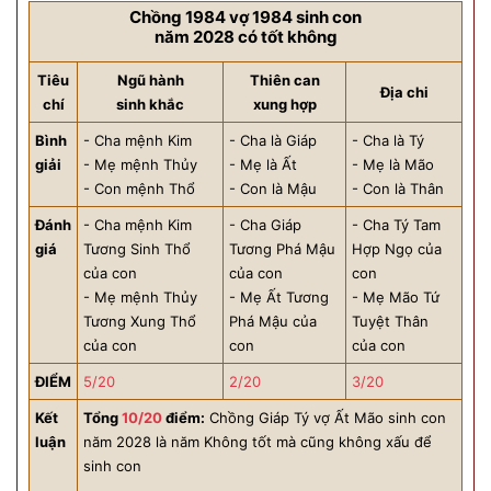
Chồng 1984 vợ 1984 sinh con
năm 2028 có tốt không
Tiêu
Ngũ hành
Thiên can
Địa chi
chí
sinh khắc
xung hợp
Bình
- Cha mệnh Kim
- Cha là Giáp
- Cha là Tý
giải
- Mẹ mệnh Thủy
- Mẹ là Ất
- Mẹ là Mão
- Con mệnh Thổ
- Con là Mậu
- Con là Thân
Đánh
- Cha mệnh Kim
- Cha Giáp
- Cha Tý Tam
giá
Tương Sinh Thổ
Tương Phá Mậu
Hợp Ngọ của
của con
của con
con
- Mẹ mệnh Thủy
- Mẹ Ất Tương
- Mẹ Mão Tứ
Tương Xung Thổ
Phá Mậu của
Tuyệt Thân
của con
con
của con
ĐIỂM
5/20
2/20
3/20
Kết
Tổng
10/20
điểm:
Chồng Giáp Tý vợ Ất Mão sinh con
luận
năm 2028 là năm Không tốt mà cũng không xấu để
sinh con