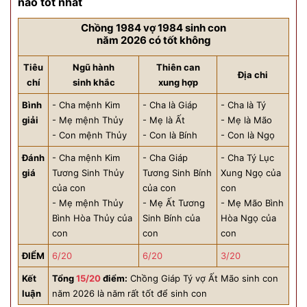
nào tốt nhất
Chồng 1984 vợ 1984 sinh con
năm 2026 có tốt không
Tiêu
Ngũ hành
Thiên can
Địa chi
chí
sinh khắc
xung hợp
Bình
- Cha mệnh Kim
- Cha là Giáp
- Cha là Tý
giải
- Mẹ mệnh Thủy
- Mẹ là Ất
- Mẹ là Mão
- Con mệnh Thủy
- Con là Bính
- Con là Ngọ
Đánh
- Cha mệnh Kim
- Cha Giáp
- Cha Tý Lục
giá
Tương Sinh Thủy
Tương Sinh Bính
Xung Ngọ của
của con
của con
con
- Mẹ mệnh Thủy
- Mẹ Ất Tương
- Mẹ Mão Bình
Bình Hòa Thủy của
Sinh Bính của
Hòa Ngọ của
con
con
con
ĐIỂM
6/20
6/20
3/20
Kết
Tổng
15/20
điểm:
Chồng Giáp Tý vợ Ất Mão sinh con
luận
năm 2026 là năm rất tốt để sinh con