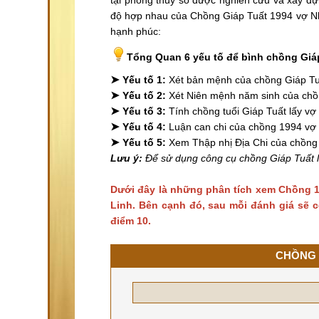
độ hợp nhau của Chồng Giáp Tuất 1994 vợ Nh
hạnh phúc:
Tổng Quan 6 yếu tố để bình chồng Giá
➤
Yếu tố 1:
Xét bản mệnh của chồng Giáp T
➤
Yếu tố 2:
Xét Niên mệnh năm sinh của ch
➤
Yếu tố 3:
Tính chồng tuổi Giáp Tuất lấy vợ
➤
Yếu tố 4:
Luận can chi của chồng 1994 vợ
➤
Yếu tố 5:
Xem Thập nhị Địa Chi của chồng
Lưu ý:
Để sử dụng công cụ chồng Giáp Tuất 
Dưới đây là những phân tích xem Chồng 1
Linh. Bên cạnh đó, sau mỗi đánh giá sẽ c
điểm 10.
CHỒNG 