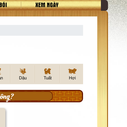
BÓI
XEM NGÀY
ân
Dậu
Tuất
Hợi
hông?