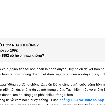
CÓ HỢP NHAU KHÔNG?
uổi vợ 1992
vợ 1992 có hợp nhau không?
 có dự định tiến tới hôn nhân là nhân duyên. Tuy nhiên để kết hôn nê
chính là người dùng đoán biết được một phần của nợ duyên, suy tính
 xưa “đồng vợ đồng chồng tát biển Đông cũng cạn”, cuộc sống hôn 
n triển tốt lên, phát triển và mở mang thêm. Tuy nhiên, nếu vợ chồng 
h doanh làm ăn cũng gặp phải nhiều trở ngại hơn.
ng tin về xem bói tuổi vợ chồng - Luận
chồng 1994 vợ 1992 có hợp
ng bởi chuyên gia phong thủy Duy Linh luận giải sự hợp khắc của #5