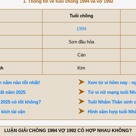
1. Thông tin về tuổi chồng 1994 và vợ 1992
Tuổi chồng
1994
Sơn đầu hỏa
Càn
nh
Kim
 năm nào tốt nhất!
Xem tử vi hôm nay - ng
uất năm 2025
Tử vi nữ mạng tuổi N
 2025 có tốt không?
Tuổi Nhâm Thân sinh 
kích tài vận
Hình xăm hợp tuổi Nh
LUẬN GIẢI CHỒNG 1994 VỢ 1992 CÓ HỢP NHAU KHÔNG?