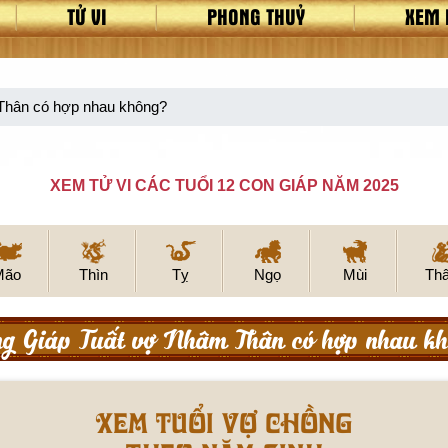
TỬ VI
PHONG THUỶ
XEM 
Thân có hợp nhau không?
XEM TỬ VI CÁC TUỔI 12 CON GIÁP NĂM 2025
Mão
Thìn
Tỵ
Ngọ
Mùi
Th
g Giáp Tuất vợ Nhâm Thân có hợp nhau k
Xem tuổi vợ chồng