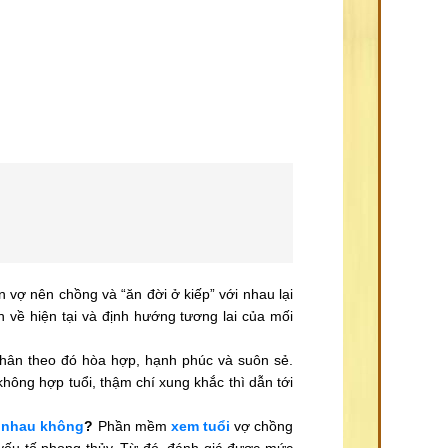
n vợ nên chồng và “ăn đời ở kiếp” với nhau lại
 về hiện tại và định hướng tương lai của mối
nhân theo đó hòa hợp, hạnh phúc và suôn sẻ.
không hợp tuổi, thậm chí xung khắc thì dẫn tới
 nhau không
?
Phần mềm
xem tuổi
vợ chồng
 yếu tố phong thủy. Từ đó, đánh giá được mức