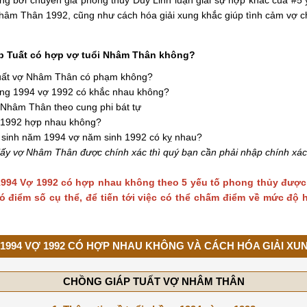
âm Thân 1992, cũng như cách hóa giải xung khắc giúp tình cảm vợ c
p Tuất có hợp vợ tuổi Nhâm Thân không?
uất vợ Nhâm Thân có phạm không?
ồng 1994 vợ 1992 có khắc nhau không?
 Nhâm Thân theo cung phi bát tự
 1992 hợp nhau không?
 sinh năm 1994 vợ năm sinh 1992 có kỵ nhau?
lấy vợ Nhâm Thân được chính xác thì quý bạn cần phải nhập chính xá
994 Vợ 1992 có hợp nhau không theo 5 yếu tố phong thủy được
ó điểm số cụ thể, để tiến tới việc có thể chấm điểm về mức độ
1994 VỢ 1992 CÓ HỢP NHAU KHÔNG VÀ CÁCH HÓA GIẢI XU
CHỒNG GIÁP TUẤT VỢ NHÂM THÂN