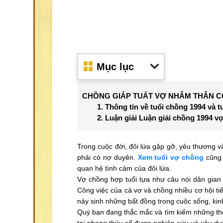
Mục lục
CHỒNG GIÁP TUẤT VỢ NHÂM THÂN 
1. Thông tin về tuổi chồng 1994 và t
2. Luận giải Luận giải chồng 1994 
Trong cuộc đời, đôi lứa gặp gỡ, yêu thương và
phải có nợ duyên.
Xem tuổi vợ chồng
cũng 
quan hệ tình cảm của đôi lứa.
Vợ chồng hợp tuổi tựa như câu nói dân gian
Công việc của cả vợ và chồng nhiều cơ hội tiế
nảy sinh những bất đồng trong cuộc sống, kin
Quý bạn đang thắc mắc và tìm kiếm những thô
tại phong thủy số được nghiên cứu và xây dự