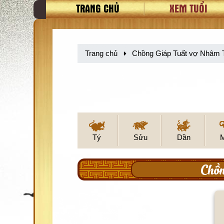
TRANG CHỦ
XEM TUỔI
Trang chủ
Chồng Giáp Tuất vợ Nhâm 
Tý
Sửu
Dần
Chồn