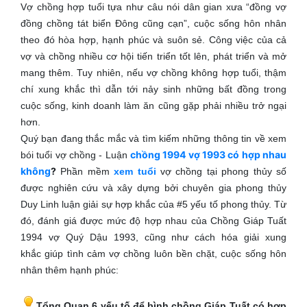
Vợ chồng hợp tuổi tựa như câu nói dân gian xưa “đồng vợ
đồng chồng tát biển Đông cũng cạn”, cuộc sống hôn nhân
theo đó hòa hợp, hạnh phúc và suôn sẻ. Công việc của cả
vợ và chồng nhiều cơ hội tiến triển tốt lên, phát triển và mở
mang thêm. Tuy nhiên, nếu vợ chồng không hợp tuổi, thậm
chí xung khắc thì dẫn tới nảy sinh những bất đồng trong
cuộc sống, kinh doanh làm ăn cũng gặp phải nhiều trở ngại
hơn.
Quý bạn đang thắc mắc và tìm kiếm những thông tin về xem
chồng 1994 vợ 1993 có hợp nhau
bói tuổi vợ chồng - Luận
không
?
Phần mềm
xem tuổi
vợ chồng tại phong thủy số
được nghiên cứu và xây dựng bởi chuyên gia phong thủy
Duy Linh luận giải sự hợp khắc của #5 yếu tố phong thủy. Từ
đó, đánh giá được mức độ hợp nhau của Chồng Giáp Tuất
1994 vợ Quý Dậu 1993, cũng như cách hóa giải xung
khắc giúp tình cảm vợ chồng luôn bền chặt, cuộc sống hôn
nhân thêm hạnh phúc:
Tổng Quan 6 yếu tố để bình chồng Giáp Tuất có hợp