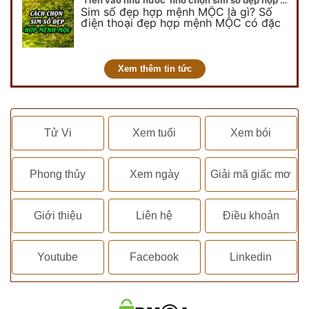
'Tiền vào như nước' nhờ chọn sim số đẹp hợp mệnh MỘC
Sim số đẹp hợp mệnh MỘC là gì? Số
điện thoại đẹp hợp mệnh MỘC có đặc
điểm ra sao? Dưới góc nhìn chuyên gia
PHONG THỦY DUY LINH, mới…
Xem thêm tin tức
Tử Vi
Xem tuổi
Xem bói
Phong thủy
Xem ngày
Giải mã giấc mơ
Giới thiệu
Liên hệ
Điều khoản
Youtube
Facebook
Linkedin