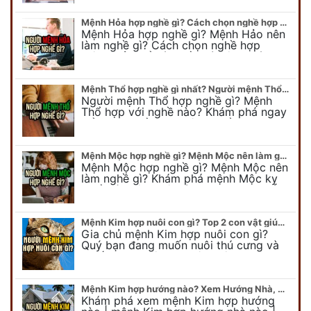
chuyên gia Phong Thủy Duy Linh bật…
Mệnh Hỏa hợp nghề gì? Cách chọn nghề hợp mệnh Hỏa hút nhiều tài lộc
Mệnh Hỏa hợp nghề gì? Mệnh Hảo nên
làm nghề gì? Cách chọn nghề hợp
mệnh Hỏa để hút nhiều tài lộc. Giúp
quý vị mệnh Hỏa chọn nghề hợp…
Mệnh Thổ hợp nghề gì nhất? Người mệnh Thổ kỵ nghề gì?
Người mệnh Thổ hợp nghề gì? Mệnh
Thổ hợp với nghề nào? Khám phá ngay
để chọn nghề hợp mệnh Thổ. Cũng như
biết được mệnh Thổ kỵ nghề gì?
Mệnh Mộc hợp nghề gì? Mệnh Mộc nên làm gì? Mệnh Mộc kỵ nghề nào?
Mệnh Mộc hợp nghề gì? Mệnh Mộc nên
làm nghề gì? Khám phá mệnh Mộc kỵ
nghề gì không nên làm. Xem ngay để
biết chính xác người mệnh Mộc…
Mệnh Kim hợp nuôi con gì? Top 2 con vật giúp gia chủ Phát tài phát lộc
Gia chủ mệnh Kim hợp nuôi con gì?
Quý bạn đang muốn nuôi thú cưng và
muốn chọn một con vật nuôi hợp
phong thủy. Chuyên gia phong thủy
Duy…
Mệnh Kim hợp hướng nào? Xem Hướng Nhà, Phòng ngủ, Làm việc hợp mệnh Kim
Khám phá xem mệnh Kim hợp hướng