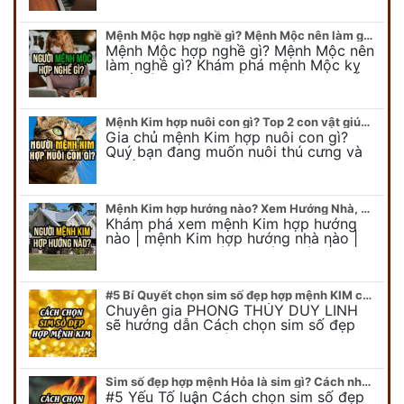
biết được mệnh Thổ kỵ nghề gì?
Mệnh Mộc hợp nghề gì? Mệnh Mộc nên làm gì? Mệnh Mộc kỵ nghề nào?
Mệnh Mộc hợp nghề gì? Mệnh Mộc nên
làm nghề gì? Khám phá mệnh Mộc kỵ
nghề gì không nên làm. Xem ngay để
biết chính xác người mệnh Mộc…
Mệnh Kim hợp nuôi con gì? Top 2 con vật giúp gia chủ Phát tài phát lộc
Gia chủ mệnh Kim hợp nuôi con gì?
Quý bạn đang muốn nuôi thú cưng và
muốn chọn một con vật nuôi hợp
phong thủy. Chuyên gia phong thủy
Duy…
Mệnh Kim hợp hướng nào? Xem Hướng Nhà, Phòng ngủ, Làm việc hợp mệnh Kim
Khám phá xem mệnh Kim hợp hướng
nào | mệnh Kim hợp hướng nhà nào |
mệnh Kim kê giường hướng nào | mệnh
Kim làm việc hướng nào.... Tất…
#5 Bí Quyết chọn sim số đẹp hợp mệnh KIM chuẩn xác nhất
Chuyên gia PHONG THỦY DUY LINH
sẽ hướng dẫn Cách chọn sim số đẹp
hợp mệnh KIM. Mời quý bạn theo dõi
để có cái nhìn tổng quát về số…
Sim số đẹp hợp mệnh Hỏa là sim gì? Cách nhận biết sim đẹp hợp mệnh Hỏa
#5 Yếu Tố luận Cách chọn sim số đẹp