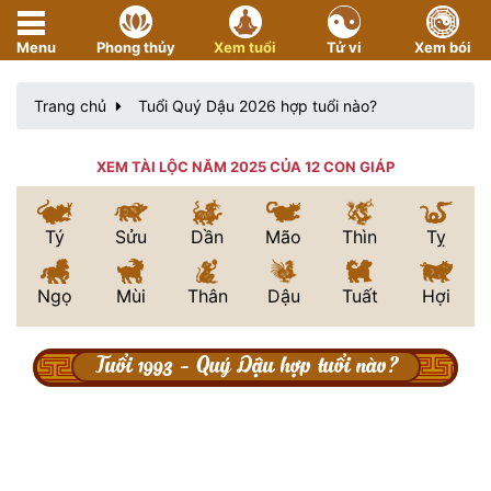
Menu
Phong thủy
Xem tuổi
Tử vi
Xem bói
Trang chủ
Tuổi Quý Dậu 2026 hợp tuổi nào?
XEM TÀI LỘC NĂM 2025 CỦA 12 CON GIÁP
Tý
Sửu
Dần
Mão
Thìn
Tỵ
Ngọ
Mùi
Thân
Dậu
Tuất
Hợi
Tuổi 1993 - Quý Dậu hợp tuổi nào?