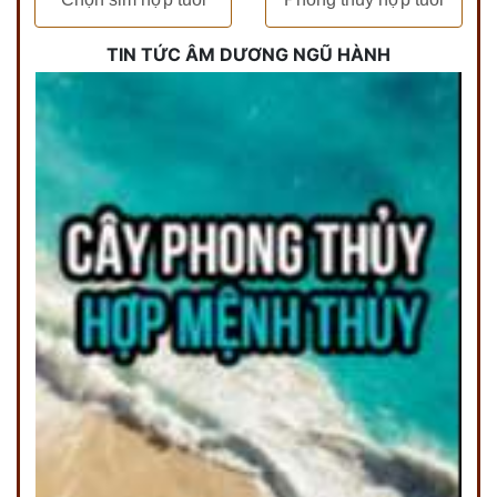
TIN TỨC ÂM DƯƠNG NGŨ HÀNH