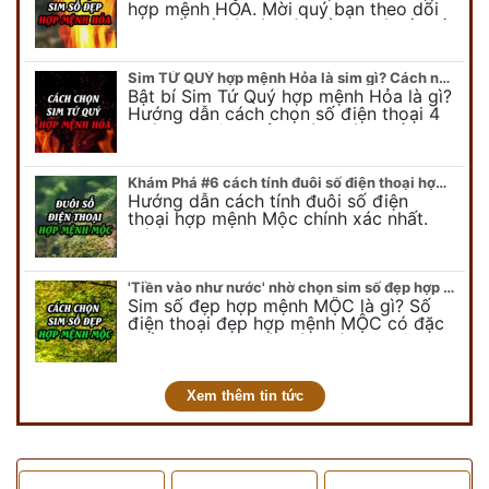
hợp mệnh HỎA. Mời quý bạn theo dõi
bài viết để có cái nhìn tổng quát về số
điện thoại đẹp…
Sim TỨ QUÝ hợp mệnh Hỏa là sim gì? Cách nhận biết sim tứ quý hợp mệnh Hỏa
Bật bí Sim Tứ Quý hợp mệnh Hỏa là gì?
Hướng dẫn cách chọn số điện thoại 4
quý hợp mệnh Hỏa chính xác nhất.
Cùng chuyên gia tại phongthuyso.vn…
Khám Phá #6 cách tính đuôi số điện thoại hợp mệnh Mộc
Hướng dẫn cách tính đuôi số điện
thoại hợp mệnh Mộc chính xác nhất.
Cách chọn đuôi sim điện thoại hợp
mệnh Mộc với #6 cách luận giải. Cùng
chuyên…
'Tiền vào như nước' nhờ chọn sim số đẹp hợp mệnh MỘC
Sim số đẹp hợp mệnh MỘC là gì? Số
điện thoại đẹp hợp mệnh MỘC có đặc
điểm ra sao? Dưới góc nhìn chuyên gia
PHONG THỦY DUY LINH, mới…
Xem thêm tin tức