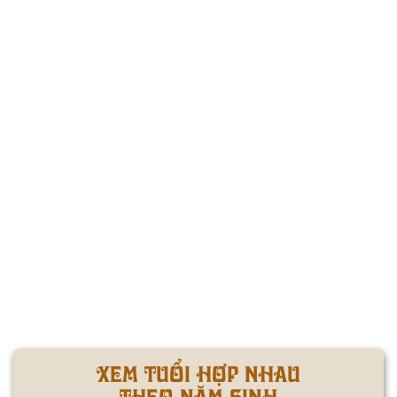
XEM TUỔI HỢP NHAU
THEO NĂM SINH