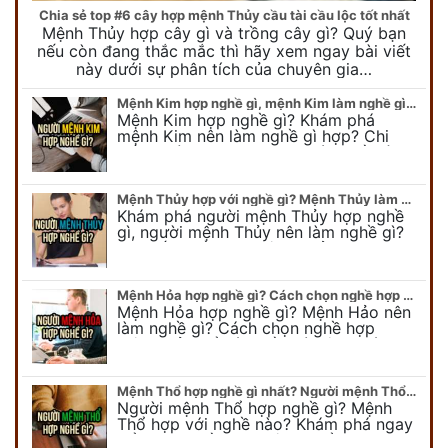
Chia sẻ top #6 cây hợp mệnh Thủy cầu tài cầu lộc tốt nhất
Mệnh Thủy hợp cây gì và trồng cây gì? Quý bạn
nếu còn đang thắc mắc thì hãy xem ngay bài viết
này dưới sự phân tích của chuyên gia…
Mệnh Kim hợp nghề gì, mệnh Kim làm nghề gì để #Phát Tài Lộc
Mệnh Kim hợp nghề gì? Khám phá
mệnh Kim nên làm nghề gì hợp? Chi
tiết người mang kim hợp với nghề gì sẽ
được bật bí trong bài viết…
Mệnh Thủy hợp với nghề gì? Mệnh Thủy làm nghề gì để #Ăn nên làm ra
Khám phá người mệnh Thủy hợp nghề
gì, người mệnh Thủy nên làm nghề gì?
Chi tiết nghề hợp mệnh Thủy sẽ được
chuyên gia Phong Thủy Duy Linh bật…
Mệnh Hỏa hợp nghề gì? Cách chọn nghề hợp mệnh Hỏa hút nhiều tài lộc
Mệnh Hỏa hợp nghề gì? Mệnh Hảo nên
làm nghề gì? Cách chọn nghề hợp
mệnh Hỏa để hút nhiều tài lộc. Giúp
quý vị mệnh Hỏa chọn nghề hợp…
Mệnh Thổ hợp nghề gì nhất? Người mệnh Thổ kỵ nghề gì?
Người mệnh Thổ hợp nghề gì? Mệnh
Thổ hợp với nghề nào? Khám phá ngay
để chọn nghề hợp mệnh Thổ. Cũng như