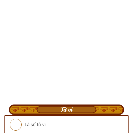
Tử vi
Lá số tử vi