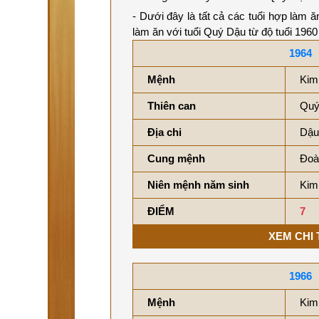
- Dưới đây là tất cả các tuổi hợp làm 
làm ăn với tuổi Quý Dậu từ độ tuổi 196
1964
Mệnh
Kim
Thiên can
Quý
Địa chi
Dậu
Cung mệnh
Đoà
Niên mệnh năm sinh
Kim
ĐIỂM
7
XEM CHI 
1966
Mệnh
Kim