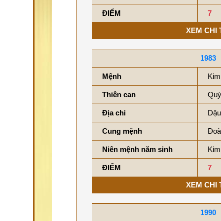
ĐIỂM
7
XEM CHI 
1983
Mệnh
Kim
Thiên can
Quý
Địa chi
Dậu
Cung mệnh
Đoà
Niên mệnh năm sinh
Kim
ĐIỂM
7
XEM CHI 
1990