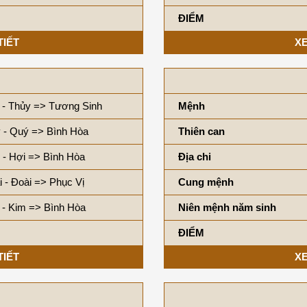
ĐIỂM
TIẾT
XE
 - Thủy => Tương Sinh
Mệnh
 - Quý => Bình Hòa
Thiên can
 - Hợi => Bình Hòa
Địa chi
i - Đoài => Phục Vị
Cung mệnh
 - Kim => Bình Hòa
Niên mệnh năm sinh
ĐIỂM
TIẾT
XE