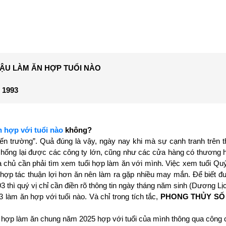
 DẬU LÀM ĂN HỢP TUỔI NÀO
i 1993
n hợp với tuổi nào
không?
 trường”. Quả đúng là vậy, ngày nay khi mà sự cạnh tranh trên 
 chống lại được các công ty lớn, cũng như các cửa hàng có thương h
a chủ cần phải tìm xem tuổi hợp làm ăn với mình. Việc xem tuổi Qu
c hợp tác thuận lợi hơn ăn nên làm ra gặp nhiều may mắn. Để biết 
 thì quý vị chỉ cần điền rõ thông tin ngày tháng năm sinh (Dương L
 làm ăn hợp với tuổi nào. Và chỉ trong tích tắc,
PHONG THỦY SỐ
 hợp làm ăn chung năm 2025 hợp với tuổi của mình thông qua công