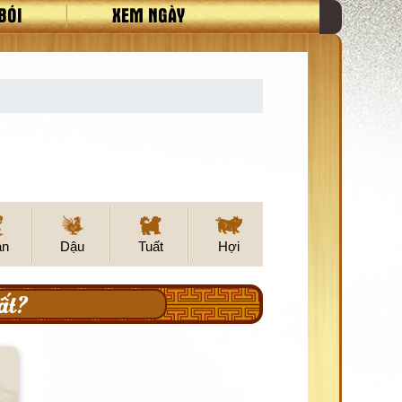
BÓI
XEM NGÀY
ân
Dậu
Tuất
Hợi
ất?