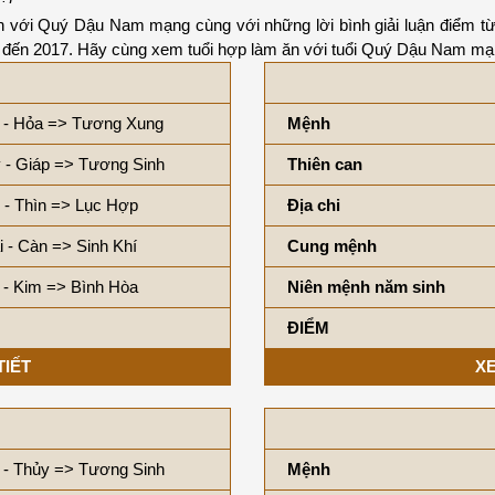
ăn với Quý Dậu Nam mạng cùng với những lời bình giải luận điểm t
0 đến 2017. Hãy cùng xem tuổi hợp làm ăn với tuổi Quý Dậu Nam mạn
 - Hỏa => Tương Xung
Mệnh
 - Giáp => Tương Sinh
Thiên can
 - Thìn => Lục Hợp
Địa chi
i - Càn => Sinh Khí
Cung mệnh
 - Kim => Bình Hòa
Niên mệnh năm sinh
ĐIỂM
TIẾT
XE
 - Thủy => Tương Sinh
Mệnh