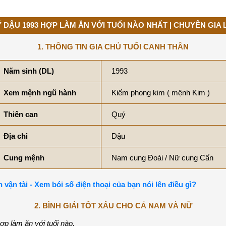
 DẬU 1993 HỢP LÀM ĂN VỚI TUỔI NÀO NHẤT | CHUYÊN GIA 
1. THÔNG TIN GIA CHỦ TUỔI CANH THÂN
Năm sinh (DL)
1993
Xem mệnh ngũ hành
Kiếm phong kim ( mệnh Kim )
Thiên can
Quý
Địa chi
Dậu
Cung mệnh
Nam cung Đoài / Nữ cung Cấn
n vận tài - Xem bói số điện thoại của bạn nói lên điều gì?
2. BÌNH GIẢI TỐT XẤU CHO CẢ NAM VÀ NỮ
ợp làm ăn với tuổi nào.