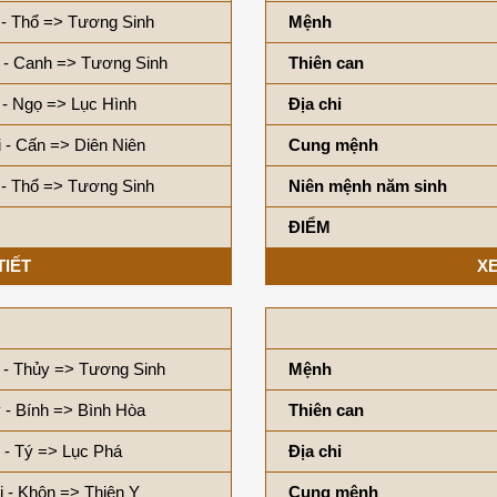
 - Thổ => Tương Sinh
Mệnh
 - Canh => Tương Sinh
Thiên can
- Ngọ => Lục Hình
Địa chi
 - Cấn => Diên Niên
Cung mệnh
 - Thổ => Tương Sinh
Niên mệnh năm sinh
ĐIỂM
TIẾT
XE
 - Thủy => Tương Sinh
Mệnh
 - Bính => Bình Hòa
Thiên can
 - Tý => Lục Phá
Địa chi
i - Khôn => Thiên Y
Cung mệnh