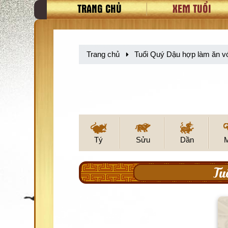
TRANG CHỦ
XEM TUỔI
Trang chủ
Tuổi Quý Dậu hợp làm ăn vớ
Tý
Sửu
Dần
Tu