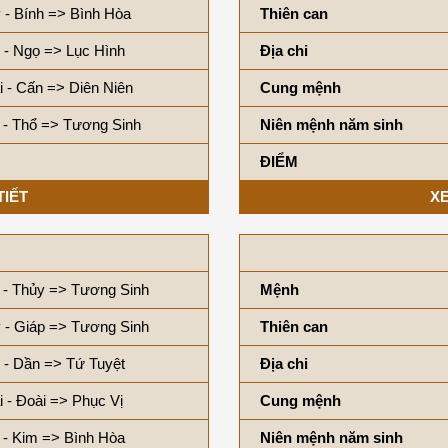
 - Bính => Bình Hòa
Thiên can
 - Ngọ => Lục Hình
Địa chi
i - Cấn => Diên Niên
Cung mệnh
 - Thổ => Tương Sinh
Niên mệnh năm sinh
ĐIỂM
TIẾT
XE
 - Thủy => Tương Sinh
Mệnh
 - Giáp => Tương Sinh
Thiên can
 - Dần => Tứ Tuyệt
Địa chi
i - Đoài => Phục Vị
Cung mệnh
 - Kim => Bình Hòa
Niên mệnh năm sinh