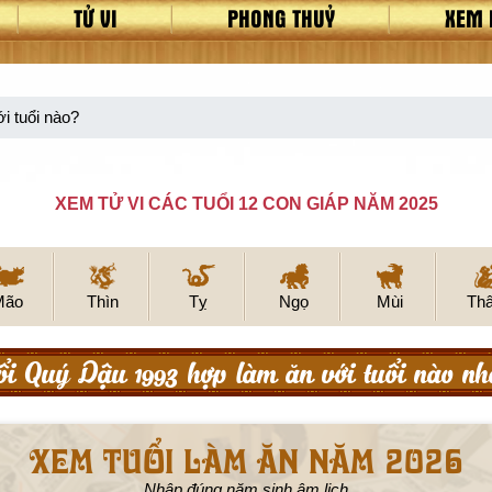
TỬ VI
PHONG THUỶ
XEM 
i tuổi nào?
XEM TỬ VI CÁC TUỔI 12 CON GIÁP NĂM 2025
Mão
Thìn
Tỵ
Ngọ
Mùi
Th
ổi Quý Dậu 1993 hợp làm ăn với tuổi nào nh
Xem tuổi làm ăn năm 2026
Nhập đúng năm sinh âm lịch