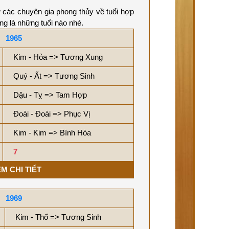
ừ các chuyên gia phong thủy về tuổi hợp
g là những tuổi nào nhé.
1965
Kim - Hỏa => Tương Xung
Quý - Ất => Tương Sinh
Dậu - Tỵ => Tam Hợp
Đoài - Đoài => Phục Vị
Kim - Kim => Bình Hòa
7
M CHI TIẾT
1969
Kim - Thổ => Tương Sinh