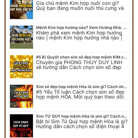
Gia chủ mệnh Kim hợp nuôi con gì?
Quý bạn đang muốn nuôi thú cưng và
muốn chọn một con vật nuôi hợp
phong thủy. Chuyên gia phong thủy
Duy…
Mệnh Kim hợp hướng nào? Xem Hướng Nhà, Phòng ngủ, Làm việc hợp mệnh Kim
Khám phá xem mệnh Kim hợp hướng
nào | mệnh Kim hợp hướng nhà nào |
mệnh Kim kê giường hướng nào | mệnh
Kim làm việc hướng nào.... Tất…
#5 Bí Quyết chọn sim số đẹp hợp mệnh KIM chuẩn xác nhất
Chuyên gia PHONG THỦY DUY LINH
sẽ hướng dẫn Cách chọn sim số đẹp
hợp mệnh KIM. Mời quý bạn theo dõi
để có cái nhìn tổng quát về số…
Sim số đẹp hợp mệnh Hỏa là sim gì? Cách nhận biết sim đẹp hợp mệnh Hỏa
#5 Yếu Tố luận Cách chọn sim số đẹp
hợp mệnh HỎA. Mời quý bạn theo dõi
bài viết để có cái nhìn tổng quát về số
điện thoại đẹp…
Sim TỨ QUÝ hợp mệnh Hỏa là sim gì? Cách nhận biết sim tứ quý hợp mệnh Hỏa
Bật bí Sim Tứ Quý hợp mệnh Hỏa là gì?
Hướng dẫn cách chọn số điện thoại 4
quý hợp mệnh Hỏa chính xác nhất.
Cùng chuyên gia tại phongthuyso.vn…