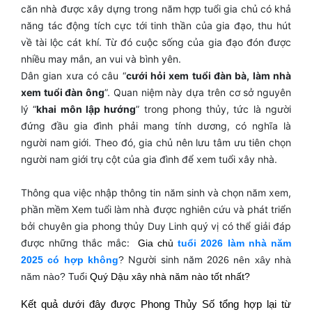
căn nhà được xây dựng trong năm hợp tuổi gia chủ có khả
năng tác động tích cực tới tinh thần của gia đạo, thu hút
về tài lộc cát khí. Từ đó cuộc sống của gia đạo đón được
nhiều may mắn, an vui và bình yên.
Dân gian xưa có câu “
cưới hỏi xem tuổi đàn bà, làm nhà
xem tuổi đàn ông
”. Quan niệm này dựa trên cơ sở nguyên
lý “
khai môn lập hướng
” trong phong thủy, tức là người
đứng đầu gia đình phải mang tính dương, có nghĩa là
người nam giới. Theo đó, gia chủ nên lưu tâm ưu tiên chọn
người nam giới trụ cột của gia đình để xem tuổi xây nhà.
Thông qua việc nhập thông tin năm sinh và chọn năm xem,
phần mềm Xem tuổi làm nhà được nghiên cứu và phát triển
bởi chuyên gia phong thủy Duy Linh quý vị có thể giải đáp
được những thắc mắc:
Gia chủ
tuổi 2026 làm nhà năm
Người sinh năm
2025 có hợp không
?
2026 nên xây nhà
năm nào? Tuổi
Quý Dậu xây nhà năm nào tốt nhất?
Kết quả dưới đây được Phong Thủy Số tổng hợp lại từ