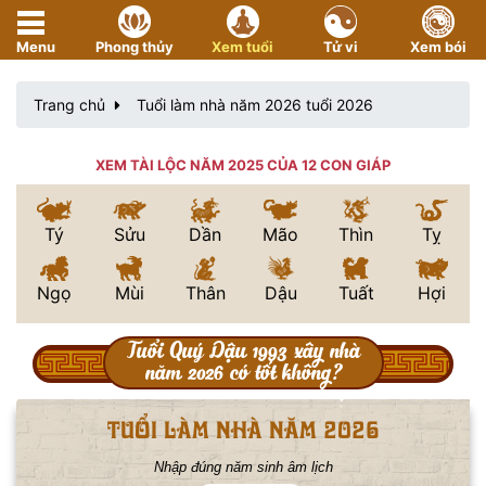
Menu
Phong thủy
Xem tuổi
Tử vi
Xem bói
Trang chủ
Tuổi làm nhà năm 2026 tuổi 2026
XEM TÀI LỘC NĂM 2025 CỦA 12 CON GIÁP
Tý
Sửu
Dần
Mão
Thìn
Tỵ
Ngọ
Mùi
Thân
Dậu
Tuất
Hợi
Tuổi Quý Dậu 1993 xây nhà
năm 2026 có tốt không?
tuổi làm nhà năm 2026
Nhập đúng năm sinh âm lịch