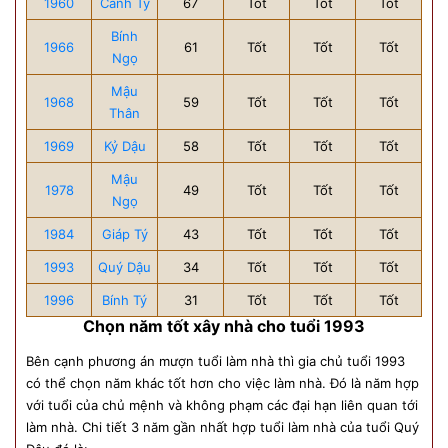
1960
Canh Tý
67
Tốt
Tốt
Tốt
Bính
1966
61
Tốt
Tốt
Tốt
Ngọ
Mậu
1968
59
Tốt
Tốt
Tốt
Thân
1969
Kỷ Dậu
58
Tốt
Tốt
Tốt
Mậu
1978
49
Tốt
Tốt
Tốt
Ngọ
1984
Giáp Tý
43
Tốt
Tốt
Tốt
1993
Quý Dậu
34
Tốt
Tốt
Tốt
1996
Bính Tý
31
Tốt
Tốt
Tốt
Chọn năm tốt xây nhà cho tuổi 1993
Bên cạnh phương án mượn tuổi làm nhà thì gia chủ tuổi 1993
có thể chọn năm khác tốt hơn cho việc làm nhà. Đó là năm hợp
với tuổi của chủ mệnh và không phạm các đại hạn liên quan tới
làm nhà. Chi tiết 3 năm gần nhất hợp tuổi làm nhà của tuổi Quý