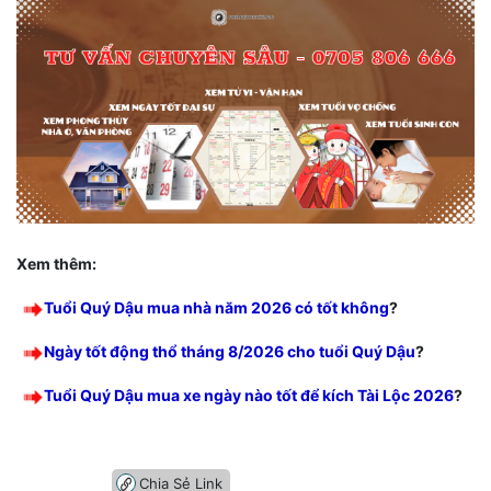
Xem thêm:
Tuổi Quý Dậu mua nhà năm 2026 có tốt không
?
Ngày tốt động thổ tháng 8/2026 cho tuổi Quý Dậu
?
Tuổi Quý Dậu mua xe ngày nào tốt để kích Tài Lộc 2026
?
Chia Sẻ Link