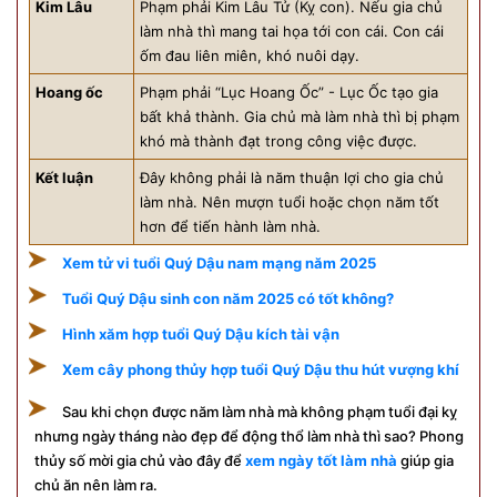
Kim Lâu
Phạm phải Kim Lâu Tử (Kỵ con). Nếu gia chủ
làm nhà thì mang tai họa tới con cái. Con cái
ốm đau liên miên, khó nuôi dạy.
Hoang ốc
Phạm phải “Lục Hoang Ốc” - Lục Ốc tạo gia
bất khả thành. Gia chủ mà làm nhà thì bị phạm
khó mà thành đạt trong công việc được.
Kết luận
Đây không phải là năm thuận lợi cho gia chủ
làm nhà. Nên mượn tuổi hoặc chọn năm tốt
hơn để tiến hành làm nhà.
Xem tử vi tuổi Quý Dậu nam mạng năm 2025
Tuổi Quý Dậu sinh con năm 2025 có tốt không?
Hình xăm hợp tuổi Quý Dậu kích tài vận
Xem cây phong thủy hợp tuổi Quý Dậu thu hút vượng khí
Sau khi chọn được năm làm nhà mà không phạm tuổi đại kỵ
nhưng ngày tháng nào đẹp để động thổ làm nhà thì sao? Phong
thủy số mời gia chủ vào đây để
xem ngày tốt làm nhà
giúp gia
chủ ăn nên làm ra.