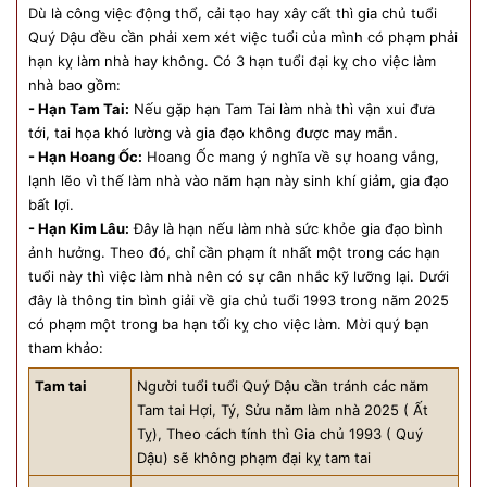
Dù là công việc động thổ, cải tạo hay xây cất thì gia chủ tuổi
Quý Dậu đều cần phải xem xét việc tuổi của mình có phạm phải
hạn kỵ làm nhà hay không. Có 3 hạn tuổi đại kỵ cho việc làm
nhà bao gồm:
- Hạn Tam Tai:
Nếu gặp hạn Tam Tai làm nhà thì vận xui đưa
tới, tai họa khó lường và gia đạo không được may mắn.
- Hạn Hoang Ốc:
Hoang Ốc mang ý nghĩa về sự hoang vắng,
lạnh lẽo vì thế làm nhà vào năm hạn này sinh khí giảm, gia đạo
bất lợi.
- Hạn Kim Lâu:
Đây là hạn nếu làm nhà sức khỏe gia đạo bình
ảnh hưởng. Theo đó, chỉ cần phạm ít nhất một trong các hạn
tuổi này thì việc làm nhà nên có sự cân nhắc kỹ lưỡng lại. Dưới
đây là thông tin bình giải về gia chủ tuổi 1993 trong năm 2025
có phạm một trong ba hạn tối kỵ cho việc làm. Mời quý bạn
tham khảo:
Tam tai
Người tuổi tuổi Quý Dậu cần tránh các năm
Tam tai Hợi, Tý, Sửu năm làm nhà 2025 ( Ất
Tỵ), Theo cách tính thì Gia chủ 1993 ( Quý
Dậu) sẽ không phạm đại kỵ tam tai