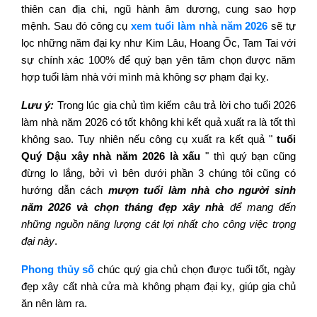
thiên can địa chi, ngũ hành âm dương, cung sao hợp
mệnh. Sau đó công cụ
xem tuổi làm nhà năm 2026
sẽ tự
lọc những năm đại ky như Kim Lâu, Hoang Ốc, Tam Tai với
sự chính xác 100% để quý bạn yên tâm chọn được năm
hợp tuổi làm nhà với mình mà không sợ phạm đại kỵ.
Lưu ý:
Trong lúc gia chủ tìm kiếm câu trả lời cho tuổi 2026
làm nhà năm 2026 có tốt không khi kết quả xuất ra là tốt thì
không sao. Tuy nhiên nếu công cụ xuất ra kết quả "
tuổi
Quý Dậu xây nhà năm 2026 là xấu
" thì quý bạn cũng
đừng lo lắng, bởi vì bên dưới phần 3 chúng tôi cũng có
hướng dẫn cách
mượn tuổi làm nhà cho người sinh
năm 2026 và chọn tháng đẹp xây nhà
để mang đến
những nguồn năng lượng cát lợi nhất cho công việc trọng
đại này
.
Phong thủy số
chúc quý gia chủ chọn được tuổi tốt, ngày
đẹp xây cất nhà cửa mà không phạm đại kỵ, giúp gia chủ
ăn nên làm ra.