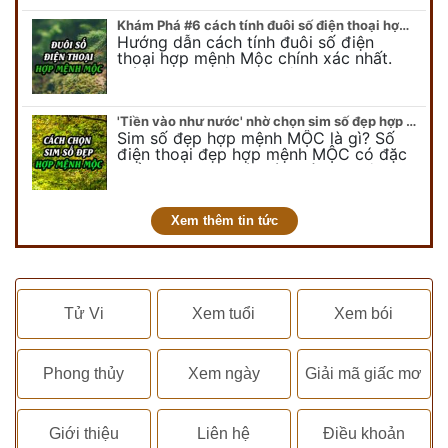
Khám Phá #6 cách tính đuôi số điện thoại hợp mệnh Mộc
Hướng dẫn cách tính đuôi số điện
thoại hợp mệnh Mộc chính xác nhất.
Cách chọn đuôi sim điện thoại hợp
mệnh Mộc với #6 cách luận giải. Cùng
chuyên…
'Tiền vào như nước' nhờ chọn sim số đẹp hợp mệnh MỘC
Sim số đẹp hợp mệnh MỘC là gì? Số
điện thoại đẹp hợp mệnh MỘC có đặc
điểm ra sao? Dưới góc nhìn chuyên gia
PHONG THỦY DUY LINH, mới…
Xem thêm tin tức
Tử Vi
Xem tuổi
Xem bói
Phong thủy
Xem ngày
Giải mã giấc mơ
Giới thiệu
Liên hệ
Điều khoản