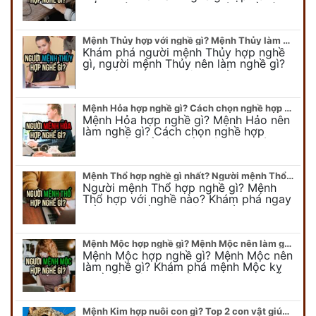
tiết người mang kim hợp với nghề gì sẽ
được bật bí trong bài viết…
Mệnh Thủy hợp với nghề gì? Mệnh Thủy làm nghề gì để #Ăn nên làm ra
Khám phá người mệnh Thủy hợp nghề
gì, người mệnh Thủy nên làm nghề gì?
Chi tiết nghề hợp mệnh Thủy sẽ được
chuyên gia Phong Thủy Duy Linh bật…
Mệnh Hỏa hợp nghề gì? Cách chọn nghề hợp mệnh Hỏa hút nhiều tài lộc
Mệnh Hỏa hợp nghề gì? Mệnh Hảo nên
làm nghề gì? Cách chọn nghề hợp
mệnh Hỏa để hút nhiều tài lộc. Giúp
quý vị mệnh Hỏa chọn nghề hợp…
Mệnh Thổ hợp nghề gì nhất? Người mệnh Thổ kỵ nghề gì?
Người mệnh Thổ hợp nghề gì? Mệnh
Thổ hợp với nghề nào? Khám phá ngay
để chọn nghề hợp mệnh Thổ. Cũng như
biết được mệnh Thổ kỵ nghề gì?
Mệnh Mộc hợp nghề gì? Mệnh Mộc nên làm gì? Mệnh Mộc kỵ nghề nào?
Mệnh Mộc hợp nghề gì? Mệnh Mộc nên
làm nghề gì? Khám phá mệnh Mộc kỵ
nghề gì không nên làm. Xem ngay để
biết chính xác người mệnh Mộc…
Mệnh Kim hợp nuôi con gì? Top 2 con vật giúp gia chủ Phát tài phát lộc