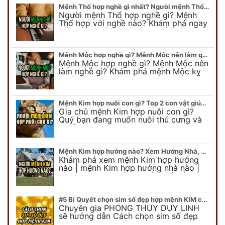
Mệnh Thổ hợp nghề gì nhất? Người mệnh Thổ kỵ nghề gì?
Người mệnh Thổ hợp nghề gì? Mệnh
Thổ hợp với nghề nào? Khám phá ngay
để chọn nghề hợp mệnh Thổ. Cũng như
biết được mệnh Thổ kỵ nghề gì?
Mệnh Mộc hợp nghề gì? Mệnh Mộc nên làm gì? Mệnh Mộc kỵ nghề nào?
Mệnh Mộc hợp nghề gì? Mệnh Mộc nên
làm nghề gì? Khám phá mệnh Mộc kỵ
nghề gì không nên làm. Xem ngay để
biết chính xác người mệnh Mộc…
Mệnh Kim hợp nuôi con gì? Top 2 con vật giúp gia chủ Phát tài phát lộc
Gia chủ mệnh Kim hợp nuôi con gì?
Quý bạn đang muốn nuôi thú cưng và
muốn chọn một con vật nuôi hợp
phong thủy. Chuyên gia phong thủy
Duy…
Mệnh Kim hợp hướng nào? Xem Hướng Nhà, Phòng ngủ, Làm việc hợp mệnh Kim
Khám phá xem mệnh Kim hợp hướng
nào | mệnh Kim hợp hướng nhà nào |
mệnh Kim kê giường hướng nào | mệnh
Kim làm việc hướng nào.... Tất…
#5 Bí Quyết chọn sim số đẹp hợp mệnh KIM chuẩn xác nhất
Chuyên gia PHONG THỦY DUY LINH
sẽ hướng dẫn Cách chọn sim số đẹp
hợp mệnh KIM. Mời quý bạn theo dõi