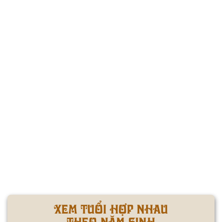
XEM TUỔI HỢP NHAU
THEO NĂM SINH