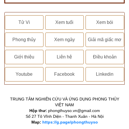
Tử Vi
Xem tuổi
Xem bói
Phong thủy
Xem ngày
Giải mã giấc mơ
Giới thiệu
Liên hệ
Điều khoản
Youtube
Facebook
Linkedin
TRUNG TÂM NGHIÊN CỨU VÀ ỨNG DỤNG PHONG THỦY
VIỆT NAM
Hộp thư:
phongthuyso.vn@gmail.com
Số 27 Tô Vĩnh Diện - Thanh Xuân - Hà Nội
Map:
https://g.page/phongthuyso