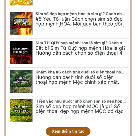
để có cái nhìn tổng quát về số…
Sim số đẹp hợp mệnh Hỏa là sim gì? Cách nhận biết sim đẹp hợp mệnh Hỏa
#5 Yếu Tố luận Cách chọn sim số đẹp
hợp mệnh HỎA. Mời quý bạn theo dõi
bài viết để có cái nhìn tổng quát về số
điện thoại đẹp…
Sim TỨ QUÝ hợp mệnh Hỏa là sim gì? Cách nhận biết sim tứ quý hợp mệnh Hỏa
Bật bí Sim Tứ Quý hợp mệnh Hỏa là gì?
Hướng dẫn cách chọn số điện thoại 4
quý hợp mệnh Hỏa chính xác nhất.
Cùng chuyên gia tại phongthuyso.vn…
Khám Phá #6 cách tính đuôi số điện thoại hợp mệnh Mộc
Hướng dẫn cách tính đuôi số điện
thoại hợp mệnh Mộc chính xác nhất.
Cách chọn đuôi sim điện thoại hợp
mệnh Mộc với #6 cách luận giải. Cùng
chuyên…
'Tiền vào như nước' nhờ chọn sim số đẹp hợp mệnh MỘC
Sim số đẹp hợp mệnh MỘC là gì? Số
điện thoại đẹp hợp mệnh MỘC có đặc
điểm ra sao? Dưới góc nhìn chuyên gia
PHONG THỦY DUY LINH, mới…
Xem thêm tin tức