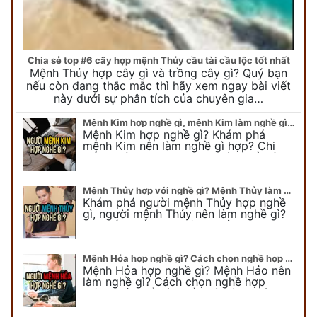
Chia sẻ top #6 cây hợp mệnh Thủy cầu tài cầu lộc tốt nhất
Mệnh Thủy hợp cây gì và trồng cây gì? Quý bạn
nếu còn đang thắc mắc thì hãy xem ngay bài viết
này dưới sự phân tích của chuyên gia…
Mệnh Kim hợp nghề gì, mệnh Kim làm nghề gì để #Phát Tài Lộc
Mệnh Kim hợp nghề gì? Khám phá
mệnh Kim nên làm nghề gì hợp? Chi
tiết người mang kim hợp với nghề gì sẽ
được bật bí trong bài viết…
Mệnh Thủy hợp với nghề gì? Mệnh Thủy làm nghề gì để #Ăn nên làm ra
Khám phá người mệnh Thủy hợp nghề
gì, người mệnh Thủy nên làm nghề gì?
Chi tiết nghề hợp mệnh Thủy sẽ được
chuyên gia Phong Thủy Duy Linh bật…
Mệnh Hỏa hợp nghề gì? Cách chọn nghề hợp mệnh Hỏa hút nhiều tài lộc
Mệnh Hỏa hợp nghề gì? Mệnh Hảo nên
làm nghề gì? Cách chọn nghề hợp
mệnh Hỏa để hút nhiều tài lộc. Giúp
quý vị mệnh Hỏa chọn nghề hợp…