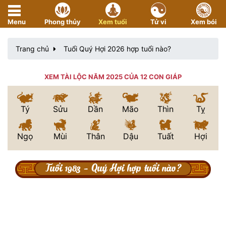
Menu
Phong thủy
Xem tuổi
Tử vi
Xem bói
Trang chủ
Tuổi Quý Hợi 2026 hợp tuổi nào?
XEM TÀI LỘC NĂM 2025 CỦA 12 CON GIÁP
Tý
Sửu
Dần
Mão
Thìn
Tỵ
Ngọ
Mùi
Thân
Dậu
Tuất
Hợi
Tuổi 1983 - Quý Hợi hợp tuổi nào?