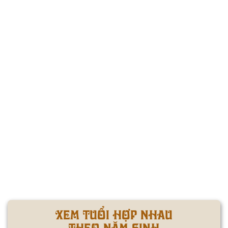
XEM TUỔI HỢP NHAU
THEO NĂM SINH