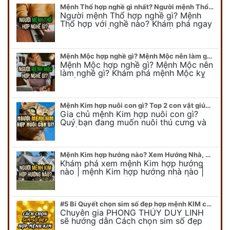
Mệnh Thổ hợp nghề gì nhất? Người mệnh Thổ kỵ nghề gì?
Người mệnh Thổ hợp nghề gì? Mệnh
Thổ hợp với nghề nào? Khám phá ngay
để chọn nghề hợp mệnh Thổ. Cũng như
biết được mệnh Thổ kỵ nghề gì?
Mệnh Mộc hợp nghề gì? Mệnh Mộc nên làm gì? Mệnh Mộc kỵ nghề nào?
Mệnh Mộc hợp nghề gì? Mệnh Mộc nên
làm nghề gì? Khám phá mệnh Mộc kỵ
nghề gì không nên làm. Xem ngay để
biết chính xác người mệnh Mộc…
Mệnh Kim hợp nuôi con gì? Top 2 con vật giúp gia chủ Phát tài phát lộc
Gia chủ mệnh Kim hợp nuôi con gì?
Quý bạn đang muốn nuôi thú cưng và
muốn chọn một con vật nuôi hợp
phong thủy. Chuyên gia phong thủy
Duy…
Mệnh Kim hợp hướng nào? Xem Hướng Nhà, Phòng ngủ, Làm việc hợp mệnh Kim
Khám phá xem mệnh Kim hợp hướng
nào | mệnh Kim hợp hướng nhà nào |
mệnh Kim kê giường hướng nào | mệnh
Kim làm việc hướng nào.... Tất…
#5 Bí Quyết chọn sim số đẹp hợp mệnh KIM chuẩn xác nhất
Chuyên gia PHONG THỦY DUY LINH
sẽ hướng dẫn Cách chọn sim số đẹp
hợp mệnh KIM. Mời quý bạn theo dõi