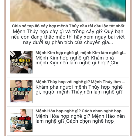
Chia sẻ top #6 cây hợp mệnh Thủy cầu tài cầu lộc tốt nhất
Mệnh Thủy hợp cây gì và trồng cây gì? Quý bạn
nếu còn đang thắc mắc thì hãy xem ngay bài viết
này dưới sự phân tích của chuyên gia…
Mệnh Kim hợp nghề gì, mệnh Kim làm nghề gì để #Phát Tài Lộc
Mệnh Kim hợp nghề gì? Khám phá
mệnh Kim nên làm nghề gì hợp? Chi
tiết người mang kim hợp với nghề gì sẽ
được bật bí trong bài viết…
Mệnh Thủy hợp với nghề gì? Mệnh Thủy làm nghề gì để #Ăn nên làm ra
Khám phá người mệnh Thủy hợp nghề
gì, người mệnh Thủy nên làm nghề gì?
Chi tiết nghề hợp mệnh Thủy sẽ được
chuyên gia Phong Thủy Duy Linh bật…
Mệnh Hỏa hợp nghề gì? Cách chọn nghề hợp mệnh Hỏa hút nhiều tài lộc
Mệnh Hỏa hợp nghề gì? Mệnh Hảo nên
làm nghề gì? Cách chọn nghề hợp
mệnh Hỏa để hút nhiều tài lộc. Giúp
quý vị mệnh Hỏa chọn nghề hợp…