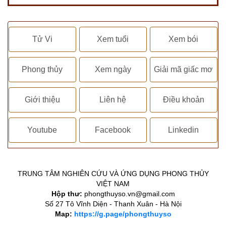
Tử Vi
Xem tuổi
Xem bói
Phong thủy
Xem ngày
Giải mã giấc mơ
Giới thiệu
Liên hệ
Điều khoản
Youtube
Facebook
Linkedin
TRUNG TÂM NGHIÊN CỨU VÀ ỨNG DỤNG PHONG THỦY
VIỆT NAM
Hộp thư:
phongthuyso.vn@gmail.com
Số 27 Tô Vĩnh Diện - Thanh Xuân - Hà Nội
Map:
https://g.page/phongthuyso