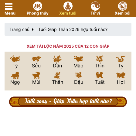
Menu
Phong thủy
Xem tuổi
Tử vi
Xem bói
Trang chủ
Tuổi Giáp Thân 2026 hợp tuổi nào?
XEM TÀI LỘC NĂM 2025 CỦA 12 CON GIÁP
Tý
Sửu
Dần
Mão
Thìn
Tỵ
Ngọ
Mùi
Thân
Dậu
Tuất
Hợi
Tuổi 2004 - Giáp Thân hợp tuổi nào?