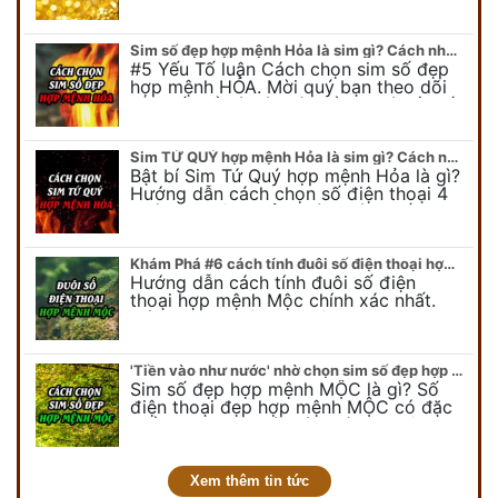
để có cái nhìn tổng quát về số…
Sim số đẹp hợp mệnh Hỏa là sim gì? Cách nhận biết sim đẹp hợp mệnh Hỏa
#5 Yếu Tố luận Cách chọn sim số đẹp
hợp mệnh HỎA. Mời quý bạn theo dõi
bài viết để có cái nhìn tổng quát về số
điện thoại đẹp…
Sim TỨ QUÝ hợp mệnh Hỏa là sim gì? Cách nhận biết sim tứ quý hợp mệnh Hỏa
Bật bí Sim Tứ Quý hợp mệnh Hỏa là gì?
Hướng dẫn cách chọn số điện thoại 4
quý hợp mệnh Hỏa chính xác nhất.
Cùng chuyên gia tại phongthuyso.vn…
Khám Phá #6 cách tính đuôi số điện thoại hợp mệnh Mộc
Hướng dẫn cách tính đuôi số điện
thoại hợp mệnh Mộc chính xác nhất.
Cách chọn đuôi sim điện thoại hợp
mệnh Mộc với #6 cách luận giải. Cùng
chuyên…
'Tiền vào như nước' nhờ chọn sim số đẹp hợp mệnh MỘC
Sim số đẹp hợp mệnh MỘC là gì? Số
điện thoại đẹp hợp mệnh MỘC có đặc
điểm ra sao? Dưới góc nhìn chuyên gia
PHONG THỦY DUY LINH, mới…
Xem thêm tin tức