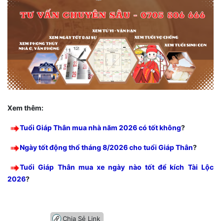
Xem thêm:
Tuổi Giáp Thân mua nhà năm 2026 có tốt không
?
Ngày tốt động thổ tháng 8/2026 cho tuổi Giáp Thân
?
Tuổi Giáp Thân mua xe ngày nào tốt để kích Tài Lộc
2026
?
Chia Sẻ Link