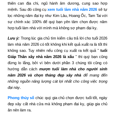
thiên can địa chi, ngũ hành âm dương, cung sao hợp
mệnh. Sau đó công cụ
xem tuổi làm nhà năm 2026
sẽ tự
lọc những năm đại ky như Kim Lâu, Hoang Ốc, Tam Tai với
sự chính xác 100% để quý bạn yên tâm chọn được năm
hợp tuổi làm nhà với mình mà không sợ phạm đại kỵ.
Lưu ý:
Trong lúc gia chủ tìm kiếm câu trả lời cho tuổi 2026
làm nhà năm 2026 có tốt không khi kết quả xuất ra là tốt thì
không sao. Tuy nhiên nếu công cụ xuất ra kết quả "
tuổi
Giáp Thân xây nhà năm 2026 là xấu
" thì quý bạn cũng
đừng lo lắng, bởi vì bên dưới phần 3 chúng tôi cũng có
hướng dẫn cách
mượn tuổi làm nhà cho người sinh
năm 2026 và chọn tháng đẹp xây nhà
để mang đến
những nguồn năng lượng cát lợi nhất cho công việc trọng
đại này
.
Phong thủy số
chúc quý gia chủ chọn được tuổi tốt, ngày
đẹp xây cất nhà cửa mà không phạm đại kỵ, giúp gia chủ
ăn nên làm ra.