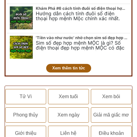
Khám Phá #6 cách tính đuôi số điện thoại hợp mệnh Mộc
Hướng dẫn cách tính đuôi số điện
thoại hợp mệnh Mộc chính xác nhất.
Cách chọn đuôi sim điện thoại hợp
mệnh Mộc với #6 cách luận giải. Cùng
chuyên…
'Tiền vào như nước' nhờ chọn sim số đẹp hợp mệnh MỘC
Sim số đẹp hợp mệnh MỘC là gì? Số
điện thoại đẹp hợp mệnh MỘC có đặc
điểm ra sao? Dưới góc nhìn chuyên gia
PHONG THỦY DUY LINH, mới…
Xem thêm tin tức
Tử Vi
Xem tuổi
Xem bói
Phong thủy
Xem ngày
Giải mã giấc mơ
Giới thiệu
Liên hệ
Điều khoản