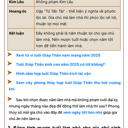
Kim Lâu
Không phạm Kim Lâu
Hoang ốc
Gặp “Tứ Tấn Tài” - thể hiện ý nghĩa về phước
lộc lai. Gia chủ mà làm nhà thì phúc lộc sẽ tới,
thuận lợi mọi mặt.
Kết luận
Đây không phải là năm thuận lợi cho gia chủ
làm nhà. Nên mượn tuổi hoặc chọn năm tốt
hơn để tiến hành làm nhà.
Xem tử vi tuổi Giáp Thân nam mạng năm 2025
Tuổi Giáp Thân sinh con năm 2025 có tốt không?
Hình xăm hợp tuổi Giáp Thân kích tài vận
Xem cây phong thủy hợp tuổi Giáp Thân thu hút vượng
khí
Sau khi chọn được năm làm nhà mà không phạm tuổi đại kỵ
nhưng ngày tháng nào đẹp để động thổ làm nhà thì sao? Phong
thủy số mời gia chủ vào đây để
xem ngày tốt làm nhà
giúp gia
chủ ăn nên làm ra.
3. Bảng tính mượn tuổi làm nhà cho gia chủ sinh