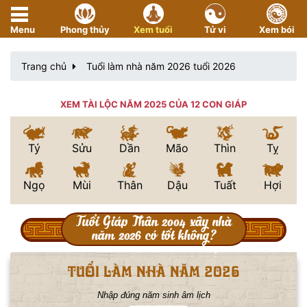
Menu
Phong thủy
Xem tuổi
Tử vi
Xem bói
Trang chủ
Tuổi làm nhà năm 2026 tuổi 2026
XEM TÀI LỘC NĂM 2025 CỦA 12 CON GIÁP
Tý
Sửu
Dần
Mão
Thìn
Tỵ
Ngọ
Mùi
Thân
Dậu
Tuất
Hợi
Tuổi Giáp Thân 2004 xây nhà
năm 2026 có tốt không?
tuổi làm nhà năm 2026
Nhập đúng năm sinh âm lịch