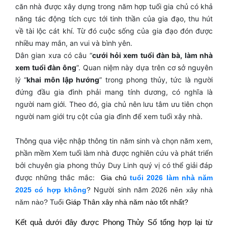
căn nhà được xây dựng trong năm hợp tuổi gia chủ có khả
năng tác động tích cực tới tinh thần của gia đạo, thu hút
về tài lộc cát khí. Từ đó cuộc sống của gia đạo đón được
nhiều may mắn, an vui và bình yên.
Dân gian xưa có câu “
cưới hỏi xem tuổi đàn bà, làm nhà
xem tuổi đàn ông
”. Quan niệm này dựa trên cơ sở nguyên
lý “
khai môn lập hướng
” trong phong thủy, tức là người
đứng đầu gia đình phải mang tính dương, có nghĩa là
người nam giới. Theo đó, gia chủ nên lưu tâm ưu tiên chọn
người nam giới trụ cột của gia đình để xem tuổi xây nhà.
Thông qua việc nhập thông tin năm sinh và chọn năm xem,
phần mềm Xem tuổi làm nhà được nghiên cứu và phát triển
bởi chuyên gia phong thủy Duy Linh quý vị có thể giải đáp
được những thắc mắc:
Gia chủ
tuổi 2026 làm nhà năm
Người sinh năm
2025 có hợp không
?
2026 nên xây nhà
năm nào? Tuổi
Giáp Thân xây nhà năm nào tốt nhất?
Kết quả dưới đây được Phong Thủy Số tổng hợp lại từ