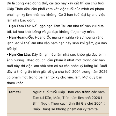
Dù là công việc động thổ, cải tạo hay xây cất thì gia chủ tuổi
Giáp Thân đều cần phải xem xét việc tuổi của mình có phạm
phải hạn kỵ làm nhà hay không. Có 3 hạn tuổi đại kỵ cho việc
làm nhà bao gồm:
- Hạn Tam Tai:
Nếu gặp hạn Tam Tai làm nhà thì vận xui đưa
tới, tai họa khó lường và gia đạo không được may mắn.
- Hạn Hoang Ốc:
Hoang Ốc mang ý nghĩa về sự hoang vắng,
lạnh lẽo vì thế làm nhà vào năm hạn này sinh khí giảm, gia đạo
bất lợi.
- Hạn Kim Lâu:
Đây là hạn nếu làm nhà sức khỏe gia đạo bình
ảnh hưởng. Theo đó, chỉ cần phạm ít nhất một trong các hạn
tuổi này thì việc làm nhà nên có sự cân nhắc kỹ lưỡng lại. Dưới
đây là thông tin bình giải về gia chủ tuổi 2004 trong năm 2026
có phạm một trong ba hạn tối kỵ cho việc làm. Mời quý bạn
tham khảo:
Tam tai
Người tuổi tuổi Giáp Thân cần tránh các năm
Tam tai Dần, Mão, Thìn năm làm nhà 2026 (
Bính Ngọ), Theo cách tính thì Gia chủ 2004 (
Giáp Thân) sẽ không phạm đại kỵ tam tai