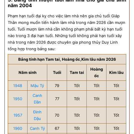
năm 2004
Phạm hạn tuổi đại kỵ cho việc làm nhà nên gia chủ tuổi Giáp
Thân mong muốn tiến hành làm nhà trong năm 2026 cần mượn
tuổi. Tuổi mượn làm nhà cần không phạm phải bất kỳ hạn tuổi
nào trong 3 đại hạn tuổi. Những tuổi không phải hạn tuổi xây
nhà trong năm 2026 được chuyên gia phong thủy Duy Linh
tổng hợp trong bảng sau:
Bảng tính hạn Tam tai, Hoàng ốc,Kim lâu năm 2026
Hoàng
Năm sinh
Tuổi
Tam tai
Kim lâu
ốc
1948
Mậu Tý
79
Tốt
Tốt
Tốt
Canh
1950
77
Tốt
Tốt
Tốt
Dần
Đinh
1957
70
Tốt
Tốt
Tốt
Dậu
1960
Canh Tý
67
Tốt
Tốt
Tốt