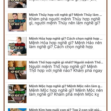
tiết người mang kim hợp với nghề gì sẽ
được bật bí trong bài viết…
Mệnh Thủy hợp với nghề gì? Mệnh Thủy làm nghề gì để #Ăn nên làm ra
Khám phá người mệnh Thủy hợp nghề
gì, người mệnh Thủy nên làm nghề gì?
Chi tiết nghề hợp mệnh Thủy sẽ được
chuyên gia Phong Thủy Duy Linh bật…
Mệnh Hỏa hợp nghề gì? Cách chọn nghề hợp mệnh Hỏa hút nhiều tài lộc
Mệnh Hỏa hợp nghề gì? Mệnh Hảo nên
làm nghề gì? Cách chọn nghề hợp
mệnh Hỏa để hút nhiều tài lộc. Giúp
quý vị mệnh Hỏa chọn nghề hợp…
Mệnh Thổ hợp nghề gì nhất? Người mệnh Thổ kỵ nghề gì?
Người mệnh Thổ hợp nghề gì? Mệnh
Thổ hợp với nghề nào? Khám phá ngay
để chọn nghề hợp mệnh Thổ. Cũng như
biết được mệnh Thổ kỵ nghề gì?
Mệnh Mộc hợp nghề gì? Mệnh Mộc nên làm gì? Mệnh Mộc kỵ nghề nào?
Mệnh Mộc hợp nghề gì? Mệnh Mộc nên
làm nghề gì? Khám phá mệnh Mộc kỵ
nghề gì không nên làm. Xem ngay để
biết chính xác người mệnh Mộc…
Mệnh Kim hợp nuôi con gì? Top 2 con vật giúp gia chủ Phát tài phát lộc