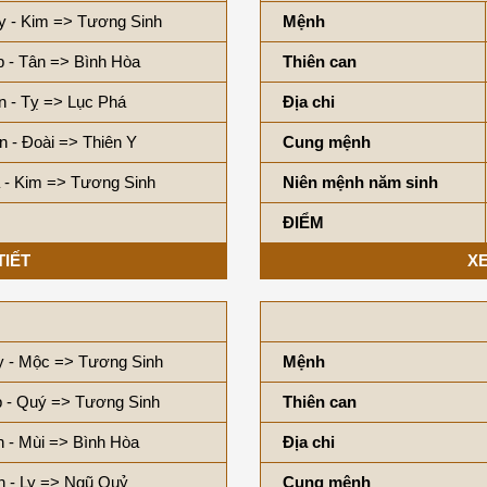
y - Kim => Tương Sinh
Mệnh
p - Tân => Bình Hòa
Thiên can
n - Tỵ => Lục Phá
Địa chi
n - Đoài => Thiên Y
Cung mệnh
 - Kim => Tương Sinh
Niên mệnh năm sinh
ĐIỂM
TIẾT
XE
y - Mộc => Tương Sinh
Mệnh
p - Quý => Tương Sinh
Thiên can
 - Mùi => Bình Hòa
Địa chi
n - Ly => Ngũ Quỷ
Cung mệnh