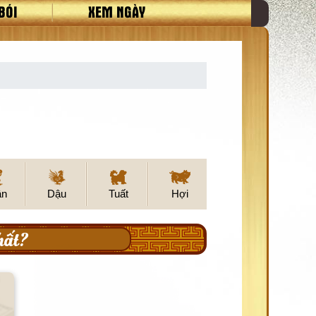
BÓI
XEM NGÀY
ân
Dậu
Tuất
Hợi
hất?