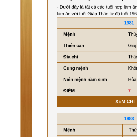
- Dưới đây là tất cả các tuổi hợp làm 
làm ăn với tuổi Giáp Thân từ độ tuổi 1
1981
Mệnh
Thủ
Thiên can
Giáp
Địa chi
Thâ
Cung mệnh
Khôn
Niên mệnh năm sinh
Hỏa 
ĐIỂM
7
XEM CHI 
1983
Mệnh
Thủ