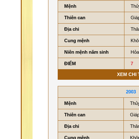
Mệnh
Thủ
Thiên can
Giá
Địa chi
Thâ
Cung mệnh
Khô
Niên mệnh năm sinh
Hỏa
ĐIỂM
7
XEM CHI 
2003
Mệnh
Thủ
Thiên can
Giá
Địa chi
Thân
Cung mệnh
Khô