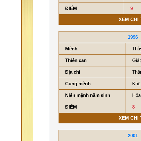
ĐIỂM
9
XEM CHI 
1996
Mệnh
Thủ
Thiên can
Giá
Địa chi
Thâ
Cung mệnh
Khô
Niên mệnh năm sinh
Hỏa
ĐIỂM
8
XEM CHI 
2001