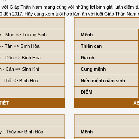
ăn với Giáp Thân Nam mạng cùng với những lời bình giải luận điểm t
960 đến 2017. Hãy cùng xem tuổi hợp làm ăn với tuổi Giáp Thân Nam 
y - Mộc => Tương Sinh
Mệnh
 - Tân => Bình Hòa
Thiên can
n - Dậu => Bình Hòa
Địa chi
 - Cấn => Sinh Khí
Cung mệnh
- Thổ => Bình Hòa
Niên mệnh năm sinh
ĐIỂM
TIẾT
XE
y - Thủy => Bình Hòa
Mệnh