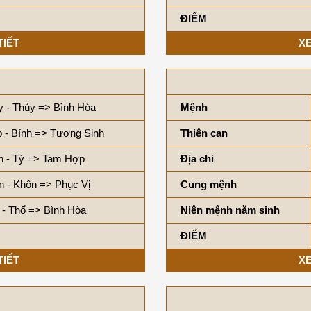
ĐIỂM
TIẾT
XE
y - Thủy => Bình Hòa
Mệnh
p - Bính => Tương Sinh
Thiên can
n - Tý => Tam Hợp
Địa chi
n - Khôn => Phục Vị
Cung mệnh
 - Thổ => Bình Hòa
Niên mệnh năm sinh
ĐIỂM
TIẾT
XE