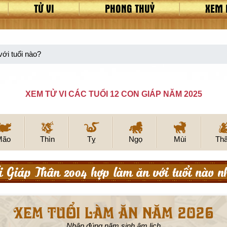
TỬ VI
PHONG THUỶ
XEM 
ới tuổi nào?
XEM TỬ VI CÁC TUỔI 12 CON GIÁP NĂM 2025
Mão
Thìn
Tỵ
Ngọ
Mùi
Th
i Giáp Thân 2004 hợp làm ăn với tuổi nào n
Xem tuổi làm ăn năm 2026
Nhập đúng năm sinh âm lịch