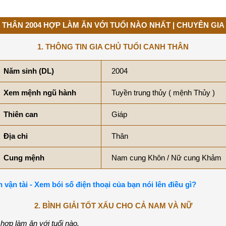
 THÂN 2004 HỢP LÀM ĂN VỚI TUỔI NÀO NHẤT | CHUYÊN GIA
1. THÔNG TIN GIA CHỦ TUỔI CANH THÂN
Năm sinh (DL)
2004
Xem mệnh ngũ hành
Tuyền trung thủy ( mệnh Thủy )
Thiên can
Giáp
Địa chi
Thân
Cung mệnh
Nam cung Khôn / Nữ cung Khảm
n vận tài - Xem bói số điện thoại của bạn nói lên điều gì?
2. BÌNH GIẢI TỐT XẤU CHO CẢ NAM VÀ NỮ
hợp làm ăn với tuổi nào.