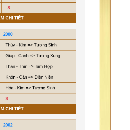
8
M CHI TIẾT
2000
Thủy - Kim => Tương Sinh
Giáp - Canh => Tương Xung
Thân - Thìn => Tam Hợp
Khôn - Càn => Diên Niên
Hỏa - Kim => Tương Sinh
8
M CHI TIẾT
2002