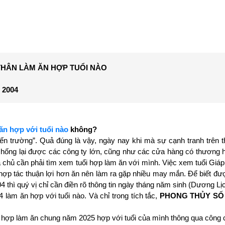
 THÂN LÀM ĂN HỢP TUỔI NÀO
i 2004
ăn hợp với tuổi nào
không?
 trường”. Quả đúng là vậy, ngày nay khi mà sự cạnh tranh trên 
 chống lại được các công ty lớn, cũng như các cửa hàng có thương h
 chủ cần phải tìm xem tuổi hợp làm ăn với mình. Việc xem tuổi Giá
c hợp tác thuận lợi hơn ăn nên làm ra gặp nhiều may mắn. Để biết đ
 thì quý vị chỉ cần điền rõ thông tin ngày tháng năm sinh (Dương L
 làm ăn hợp với tuổi nào. Và chỉ trong tích tắc,
PHONG THỦY SỐ
 hợp làm ăn chung năm 2025 hợp với tuổi của mình thông qua công