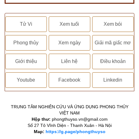
Tử Vi
Xem tuổi
Xem bói
Phong thủy
Xem ngày
Giải mã giấc mơ
Giới thiệu
Liên hệ
Điều khoản
Youtube
Facebook
Linkedin
TRUNG TÂM NGHIÊN CỨU VÀ ỨNG DỤNG PHONG THỦY
VIỆT NAM
Hộp thư:
phongthuyso.vn@gmail.com
Số 27 Tô Vĩnh Diện - Thanh Xuân - Hà Nội
Map:
https://g.page/phongthuyso