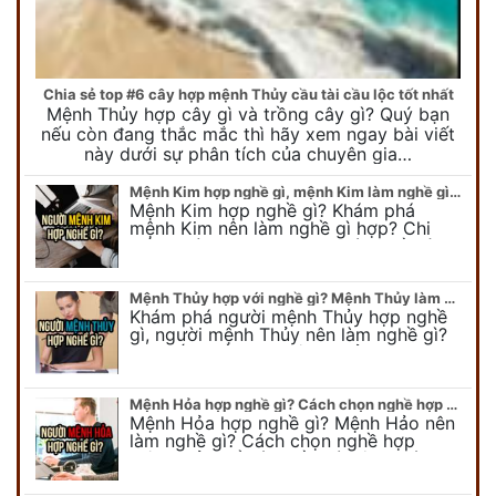
Chia sẻ top #6 cây hợp mệnh Thủy cầu tài cầu lộc tốt nhất
Mệnh Thủy hợp cây gì và trồng cây gì? Quý bạn
nếu còn đang thắc mắc thì hãy xem ngay bài viết
này dưới sự phân tích của chuyên gia…
Mệnh Kim hợp nghề gì, mệnh Kim làm nghề gì để #Phát Tài Lộc
Mệnh Kim hợp nghề gì? Khám phá
mệnh Kim nên làm nghề gì hợp? Chi
tiết người mang kim hợp với nghề gì sẽ
được bật bí trong bài viết…
Mệnh Thủy hợp với nghề gì? Mệnh Thủy làm nghề gì để #Ăn nên làm ra
Khám phá người mệnh Thủy hợp nghề
gì, người mệnh Thủy nên làm nghề gì?
Chi tiết nghề hợp mệnh Thủy sẽ được
chuyên gia Phong Thủy Duy Linh bật…
Mệnh Hỏa hợp nghề gì? Cách chọn nghề hợp mệnh Hỏa hút nhiều tài lộc
Mệnh Hỏa hợp nghề gì? Mệnh Hảo nên
làm nghề gì? Cách chọn nghề hợp
mệnh Hỏa để hút nhiều tài lộc. Giúp
quý vị mệnh Hỏa chọn nghề hợp…