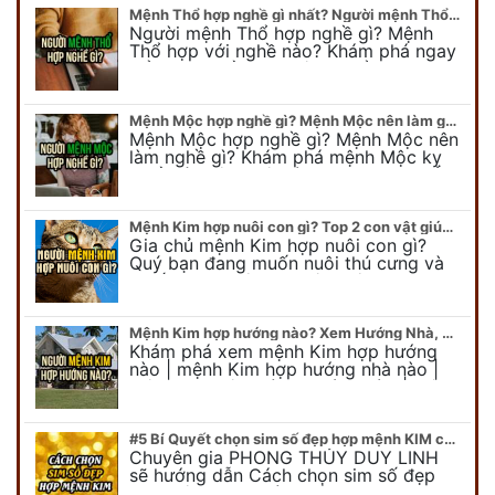
Mệnh Thổ hợp nghề gì nhất? Người mệnh Thổ kỵ nghề gì?
Người mệnh Thổ hợp nghề gì? Mệnh
Thổ hợp với nghề nào? Khám phá ngay
để chọn nghề hợp mệnh Thổ. Cũng như
biết được mệnh Thổ kỵ nghề gì?
Mệnh Mộc hợp nghề gì? Mệnh Mộc nên làm gì? Mệnh Mộc kỵ nghề nào?
Mệnh Mộc hợp nghề gì? Mệnh Mộc nên
làm nghề gì? Khám phá mệnh Mộc kỵ
nghề gì không nên làm. Xem ngay để
biết chính xác người mệnh Mộc…
Mệnh Kim hợp nuôi con gì? Top 2 con vật giúp gia chủ Phát tài phát lộc
Gia chủ mệnh Kim hợp nuôi con gì?
Quý bạn đang muốn nuôi thú cưng và
muốn chọn một con vật nuôi hợp
phong thủy. Chuyên gia phong thủy
Duy…
Mệnh Kim hợp hướng nào? Xem Hướng Nhà, Phòng ngủ, Làm việc hợp mệnh Kim
Khám phá xem mệnh Kim hợp hướng
nào | mệnh Kim hợp hướng nhà nào |
mệnh Kim kê giường hướng nào | mệnh
Kim làm việc hướng nào.... Tất…
#5 Bí Quyết chọn sim số đẹp hợp mệnh KIM chuẩn xác nhất
Chuyên gia PHONG THỦY DUY LINH
sẽ hướng dẫn Cách chọn sim số đẹp
hợp mệnh KIM. Mời quý bạn theo dõi