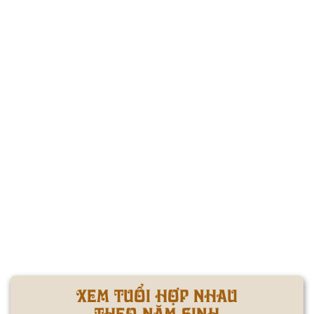
XEM TUỔI HỢP NHAU
THEO NĂM SINH