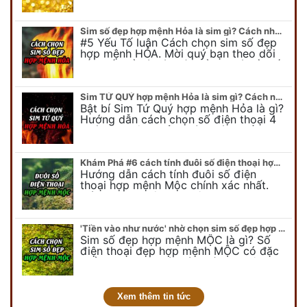
để có cái nhìn tổng quát về số…
Sim số đẹp hợp mệnh Hỏa là sim gì? Cách nhận biết sim đẹp hợp mệnh Hỏa
#5 Yếu Tố luận Cách chọn sim số đẹp
hợp mệnh HỎA. Mời quý bạn theo dõi
bài viết để có cái nhìn tổng quát về số
điện thoại đẹp…
Sim TỨ QUÝ hợp mệnh Hỏa là sim gì? Cách nhận biết sim tứ quý hợp mệnh Hỏa
Bật bí Sim Tứ Quý hợp mệnh Hỏa là gì?
Hướng dẫn cách chọn số điện thoại 4
quý hợp mệnh Hỏa chính xác nhất.
Cùng chuyên gia tại phongthuyso.vn…
Khám Phá #6 cách tính đuôi số điện thoại hợp mệnh Mộc
Hướng dẫn cách tính đuôi số điện
thoại hợp mệnh Mộc chính xác nhất.
Cách chọn đuôi sim điện thoại hợp
mệnh Mộc với #6 cách luận giải. Cùng
chuyên…
'Tiền vào như nước' nhờ chọn sim số đẹp hợp mệnh MỘC
Sim số đẹp hợp mệnh MỘC là gì? Số
điện thoại đẹp hợp mệnh MỘC có đặc
điểm ra sao? Dưới góc nhìn chuyên gia
PHONG THỦY DUY LINH, mới…
Xem thêm tin tức