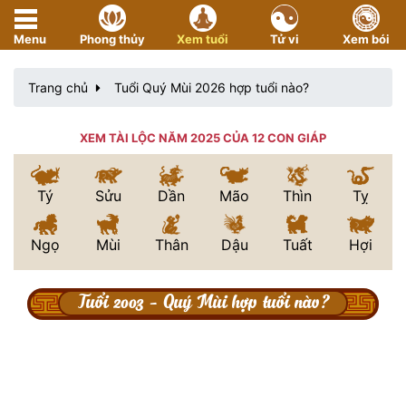
Menu
Phong thủy
Xem tuổi
Tử vi
Xem bói
Trang chủ
Tuổi Quý Mùi 2026 hợp tuổi nào?
XEM TÀI LỘC NĂM 2025 CỦA 12 CON GIÁP
Tý
Sửu
Dần
Mão
Thìn
Tỵ
Ngọ
Mùi
Thân
Dậu
Tuất
Hợi
Tuổi 2003 - Quý Mùi hợp tuổi nào?