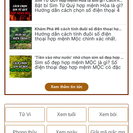
Sim TỨ QUÝ hợp mệnh Hỏa là sim gì? Cách nhận biết sim tứ quý hợp mệnh Hỏa
Bật bí Sim Tứ Quý hợp mệnh Hỏa là gì?
Hướng dẫn cách chọn số điện thoại 4
quý hợp mệnh Hỏa chính xác nhất.
Cùng chuyên gia tại phongthuyso.vn…
Khám Phá #6 cách tính đuôi số điện thoại hợp mệnh Mộc
Hướng dẫn cách tính đuôi số điện
thoại hợp mệnh Mộc chính xác nhất.
Cách chọn đuôi sim điện thoại hợp
mệnh Mộc với #6 cách luận giải. Cùng
chuyên…
'Tiền vào như nước' nhờ chọn sim số đẹp hợp mệnh MỘC
Sim số đẹp hợp mệnh MỘC là gì? Số
điện thoại đẹp hợp mệnh MỘC có đặc
điểm ra sao? Dưới góc nhìn chuyên gia
PHONG THỦY DUY LINH, mới…
Xem thêm tin tức
Tử Vi
Xem tuổi
Xem bói
Phong thủy
Xem ngày
Giải mã giấc mơ