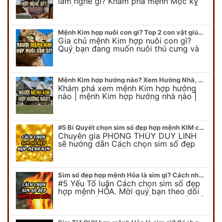
làm nghề gì? Khám phá mệnh Mộc kỵ
nghề gì không nên làm. Xem ngay để
biết chính xác người mệnh Mộc…
Mệnh Kim hợp nuôi con gì? Top 2 con vật giúp gia chủ Phát tài phát lộc
Gia chủ mệnh Kim hợp nuôi con gì?
Quý bạn đang muốn nuôi thú cưng và
muốn chọn một con vật nuôi hợp
phong thủy. Chuyên gia phong thủy
Duy…
Mệnh Kim hợp hướng nào? Xem Hướng Nhà, Phòng ngủ, Làm việc hợp mệnh Kim
Khám phá xem mệnh Kim hợp hướng
nào | mệnh Kim hợp hướng nhà nào |
mệnh Kim kê giường hướng nào | mệnh
Kim làm việc hướng nào.... Tất…
#5 Bí Quyết chọn sim số đẹp hợp mệnh KIM chuẩn xác nhất
Chuyên gia PHONG THỦY DUY LINH
sẽ hướng dẫn Cách chọn sim số đẹp
hợp mệnh KIM. Mời quý bạn theo dõi
để có cái nhìn tổng quát về số…
Sim số đẹp hợp mệnh Hỏa là sim gì? Cách nhận biết sim đẹp hợp mệnh Hỏa
#5 Yếu Tố luận Cách chọn sim số đẹp
hợp mệnh HỎA. Mời quý bạn theo dõi
bài viết để có cái nhìn tổng quát về số
điện thoại đẹp…