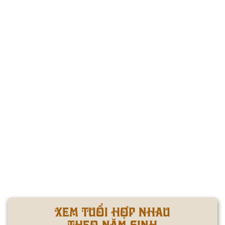
XEM TUỔI HỢP NHAU
THEO NĂM SINH