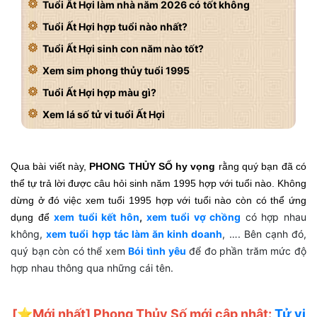
Tuổi Ất Hợi làm nhà năm 2026 có tốt không
Tuổi Ất Hợi hợp tuổi nào nhất?
Tuổi Ất Hợi sinh con năm nào tốt?
Xem sim phong thủy tuổi 1995
Tuổi Ất Hợi hợp màu gì?
Xem lá số tử vi tuổi Ất Hợi
Qua bài viết này,
PHONG THỦY SỐ hy vọng
rằng quý bạn đã có
thể tự trả lời được câu hỏi sinh năm 1995 hợp với tuổi nào. Không
dừng ở đó việc xem tuổi 1995 hợp với tuổi nào còn có thể ứng
xem tuổi kết hôn
,
xem tuổi vợ chồng
có hợp nhau
dụng để
không,
xem tuổi hợp tác làm ăn kinh doanh
, …. Bên cạnh đó,
quý bạn còn có thể xem
Bói tình yêu
để đo phần trăm mức độ
hợp nhau thông qua những cái tên.
[⭐️Mới nhất] Phong Thủy Số mới cập nhật:
Tử vi