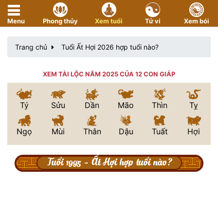
Menu
Phong thủy
Xem tuổi
Tử vi
Xem bói
Trang chủ
Tuổi Ất Hợi 2026 hợp tuổi nào?
XEM TÀI LỘC NĂM 2025 CỦA 12 CON GIÁP
Tý
Sửu
Dần
Mão
Thìn
Tỵ
Ngọ
Mùi
Thân
Dậu
Tuất
Hợi
Tuổi 1995 - Ất Hợi hợp tuổi nào?