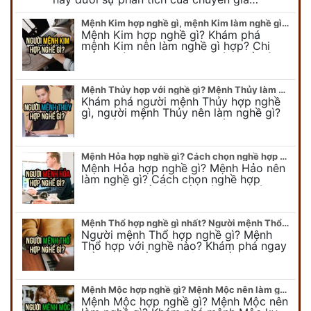
Mệnh Kim hợp nghề gì, mệnh Kim làm nghề gì để #Phát Tài Lộc
Mệnh Kim hợp nghề gì? Khám phá
mệnh Kim nên làm nghề gì hợp? Chi
tiết người mang kim hợp với nghề gì sẽ
được bật bí trong bài viết…
Mệnh Thủy hợp với nghề gì? Mệnh Thủy làm nghề gì để #Ăn nên làm ra
Khám phá người mệnh Thủy hợp nghề
gì, người mệnh Thủy nên làm nghề gì?
Chi tiết nghề hợp mệnh Thủy sẽ được
chuyên gia Phong Thủy Duy Linh bật…
Mệnh Hỏa hợp nghề gì? Cách chọn nghề hợp mệnh Hỏa hút nhiều tài lộc
Mệnh Hỏa hợp nghề gì? Mệnh Hảo nên
làm nghề gì? Cách chọn nghề hợp
mệnh Hỏa để hút nhiều tài lộc. Giúp
quý vị mệnh Hỏa chọn nghề hợp…
Mệnh Thổ hợp nghề gì nhất? Người mệnh Thổ kỵ nghề gì?
Người mệnh Thổ hợp nghề gì? Mệnh
Thổ hợp với nghề nào? Khám phá ngay
để chọn nghề hợp mệnh Thổ. Cũng như
biết được mệnh Thổ kỵ nghề gì?
Mệnh Mộc hợp nghề gì? Mệnh Mộc nên làm gì? Mệnh Mộc kỵ nghề nào?
Mệnh Mộc hợp nghề gì? Mệnh Mộc nên