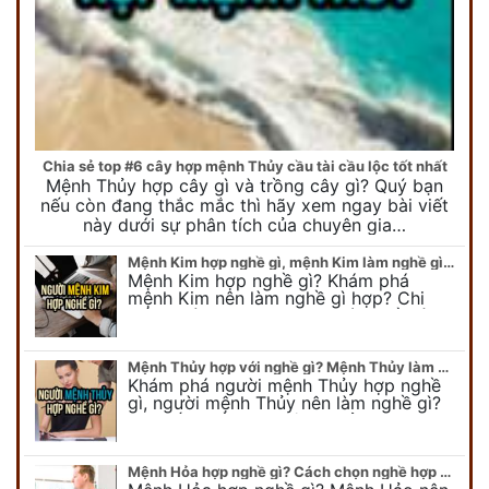
Chia sẻ top #6 cây hợp mệnh Thủy cầu tài cầu lộc tốt nhất
Mệnh Thủy hợp cây gì và trồng cây gì? Quý bạn
nếu còn đang thắc mắc thì hãy xem ngay bài viết
này dưới sự phân tích của chuyên gia…
Mệnh Kim hợp nghề gì, mệnh Kim làm nghề gì để #Phát Tài Lộc
Mệnh Kim hợp nghề gì? Khám phá
mệnh Kim nên làm nghề gì hợp? Chi
tiết người mang kim hợp với nghề gì sẽ
được bật bí trong bài viết…
Mệnh Thủy hợp với nghề gì? Mệnh Thủy làm nghề gì để #Ăn nên làm ra
Khám phá người mệnh Thủy hợp nghề
gì, người mệnh Thủy nên làm nghề gì?
Chi tiết nghề hợp mệnh Thủy sẽ được
chuyên gia Phong Thủy Duy Linh bật…
Mệnh Hỏa hợp nghề gì? Cách chọn nghề hợp mệnh Hỏa hút nhiều tài lộc