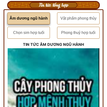
Tin tức tổng hợp
Âm dương ngũ hành
Vật phẩm phong thủy
Chọn sim hợp tuổi
Phong thuỷ hợp tuổi
TIN TỨC ÂM DƯƠNG NGŨ HÀNH