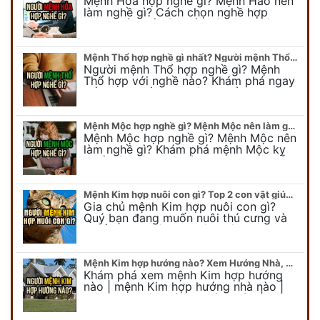
Mệnh Hỏa hợp nghề gì? Mệnh Hảo nên
làm nghề gì? Cách chọn nghề hợp
mệnh Hỏa để hút nhiều tài lộc. Giúp
quý vị mệnh Hỏa chọn nghề hợp…
Mệnh Thổ hợp nghề gì nhất? Người mệnh Thổ kỵ nghề gì?
Người mệnh Thổ hợp nghề gì? Mệnh
Thổ hợp với nghề nào? Khám phá ngay
để chọn nghề hợp mệnh Thổ. Cũng như
biết được mệnh Thổ kỵ nghề gì?
Mệnh Mộc hợp nghề gì? Mệnh Mộc nên làm gì? Mệnh Mộc kỵ nghề nào?
Mệnh Mộc hợp nghề gì? Mệnh Mộc nên
làm nghề gì? Khám phá mệnh Mộc kỵ
nghề gì không nên làm. Xem ngay để
biết chính xác người mệnh Mộc…
Mệnh Kim hợp nuôi con gì? Top 2 con vật giúp gia chủ Phát tài phát lộc
Gia chủ mệnh Kim hợp nuôi con gì?
Quý bạn đang muốn nuôi thú cưng và
muốn chọn một con vật nuôi hợp
phong thủy. Chuyên gia phong thủy
Duy…
Mệnh Kim hợp hướng nào? Xem Hướng Nhà, Phòng ngủ, Làm việc hợp mệnh Kim
Khám phá xem mệnh Kim hợp hướng
nào | mệnh Kim hợp hướng nhà nào |
mệnh Kim kê giường hướng nào | mệnh
Kim làm việc hướng nào.... Tất…