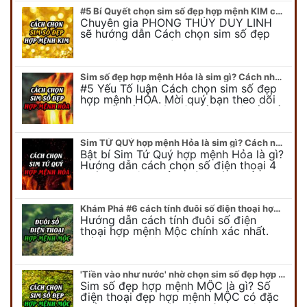
#5 Bí Quyết chọn sim số đẹp hợp mệnh KIM chuẩn xác nhất
Chuyên gia PHONG THỦY DUY LINH
sẽ hướng dẫn Cách chọn sim số đẹp
hợp mệnh KIM. Mời quý bạn theo dõi
để có cái nhìn tổng quát về số…
Sim số đẹp hợp mệnh Hỏa là sim gì? Cách nhận biết sim đẹp hợp mệnh Hỏa
#5 Yếu Tố luận Cách chọn sim số đẹp
hợp mệnh HỎA. Mời quý bạn theo dõi
bài viết để có cái nhìn tổng quát về số
điện thoại đẹp…
Sim TỨ QUÝ hợp mệnh Hỏa là sim gì? Cách nhận biết sim tứ quý hợp mệnh Hỏa
Bật bí Sim Tứ Quý hợp mệnh Hỏa là gì?
Hướng dẫn cách chọn số điện thoại 4
quý hợp mệnh Hỏa chính xác nhất.
Cùng chuyên gia tại phongthuyso.vn…
Khám Phá #6 cách tính đuôi số điện thoại hợp mệnh Mộc
Hướng dẫn cách tính đuôi số điện
thoại hợp mệnh Mộc chính xác nhất.
Cách chọn đuôi sim điện thoại hợp
mệnh Mộc với #6 cách luận giải. Cùng
chuyên…
'Tiền vào như nước' nhờ chọn sim số đẹp hợp mệnh MỘC
Sim số đẹp hợp mệnh MỘC là gì? Số
điện thoại đẹp hợp mệnh MỘC có đặc