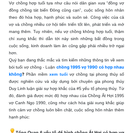
Vợ chồng hợp tuổi tựa như câu nói dân gian xưa “đồng vợ
đồng chồng tát biển Đông cũng cạn”, cuộc sống hôn nhân
theo đó hòa hợp, hạnh phúc và suôn sẻ. Công việc của cả
vợ và chồng nhiều cơ hội tiến triển tốt lên, phát triển và mở
mang thêm. Tuy nhiên, nếu vợ chồng không hợp tuổi, thậm
chí xung khắc thì dẫn tới nảy sinh những bất đồng trong
cuộc sống, kinh doanh làm ăn cũng gặp phải nhiều trở ngại
hơn.
Quý bạn đang thắc mắc và tìm kiếm những thông tin về xem
chồng 1995 vợ 1990 có hợp nhau
bói tuổi vợ chồng - Luận
không
?
Phần mềm
xem tuổi
vợ chồng tại phong thủy số
được nghiên cứu và xây dựng bởi chuyên gia phong thủy
Duy Linh luận giải sự hợp khắc của #5 yếu tố phong thủy. Từ
đó, đánh giá được mức độ hợp nhau của Chồng Ất Hợi 1995
vợ Canh Ngọ 1990, cũng như cách hóa giải xung khắc giúp
tình cảm vợ chồng luôn bền chặt, cuộc sống hôn nhân thêm
hạnh phúc:
Tổng Quan 6 yếu tố để bình chồng Ất Hợi có hợp vợ