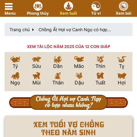
Menu
Phong thủy
Xem tuổi
Tử vi
Xem bói
Trang chủ
Chồng Ất Hợi vợ Canh Ngọ có hợp...
XEM TÀI LỘC NĂM 2025 CỦA 12 CON GIÁP
Tý
Sửu
Dần
Mão
Thìn
Tỵ
Ngọ
Mùi
Thân
Dậu
Tuất
Hợi
Chồng Ất Hợi vợ Canh Ngọ
có hợp nhau không?
Xem tuổi vợ chồng
theo năm sinh