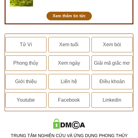
điểm ra sao? Dưới góc nhìn chuyên gia
PHONG THỦY DUY LINH, mới…
Xem thêm tin tức
Tử Vi
Xem tuổi
Xem bói
Phong thủy
Xem ngày
Giải mã giấc mơ
Giới thiệu
Liên hệ
Điều khoản
Youtube
Facebook
Linkedin
TRUNG TÂM NGHIÊN CỨU VÀ ỨNG DỤNG PHONG THỦY