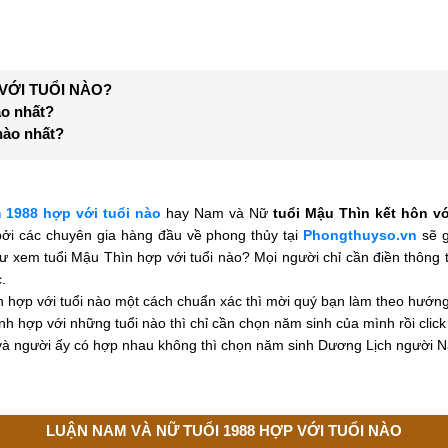
VỚI TUỔI NÀO?
ào nhất?
nào nhất?
 1988 hợp với tuổi nào
hay
Nam và Nữ
tuổi Mậu Thìn kết hôn vớ
ởi các chuyên gia hàng đầu về phong thủy tại
Phongthuyso.vn
sẽ g
ư xem tuổi Mậu Thìn hợp với tuổi nào? Mọi người chỉ cần điền thông t
.
n hợp với tuổi nào một cách chuẩn xác thì mời
quý bạn làm theo hướn
h hợp với những tuổi nào thì chỉ cần chọn năm sinh của mình rồi clic
à người ấy có hợp nhau không thì chọn năm sinh Dương Lịch người N
LUẬN NAM VÀ NỮ TUỔI 1988 HỢP VỚI TUỔI NÀO