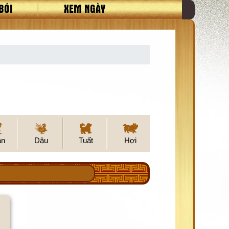
BÓI
XEM NGÀY
ân
Dậu
Tuất
Hợi