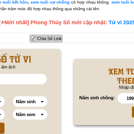
 tuổi kết hôn
,
xem tuổi vợ chồng
có hợp nhau không,
xem tuổi h
hần trăm mức độ hợp nhau thông qua những cái tên.
[⭐️Mới nhất] Phong Thủy Số mới cập nhật:
Tử vi 202
Chia Sẻ Link
ố tử vi
 âm lịch
Xem t
the
Nhập đú
Năm sinh chồng: