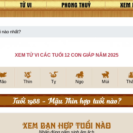
TỬ VI
PHONG THUỶ
XEM 
i nào nhất?
XEM TỬ VI CÁC TUỔI 12 CON GIÁP NĂM 2025
Mão
Thìn
Tỵ
Ngọ
Mùi
Th
Tuổi 1988 - Mậu Thìn hợp tuổi nào?
XEM BẠN HỢP TUỔI NÀO
Nhập đúng năm sinh âm lịch