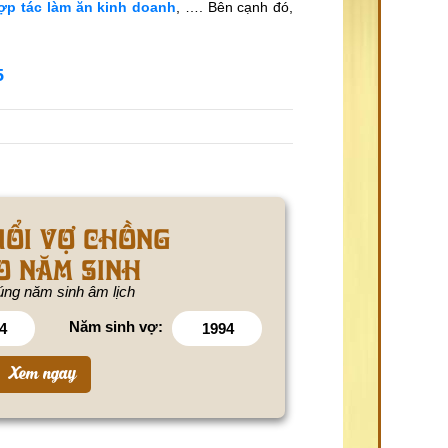
ợp tác làm ăn kinh doanh
, …. Bên cạnh đó,
5
uổi vợ chồng
o năm sinh
ng năm sinh âm lịch
Năm sinh vợ: