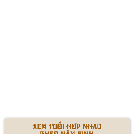
XEM TUỔI HỢP NHAU
THEO NĂM SINH