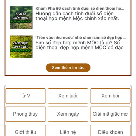
Khám Phá #6 cách tính đuôi số điện thoại hợp mệnh Mộc
Hướng dẫn cách tính đuôi số điện
thoại hợp mệnh Mộc chính xác nhất.
Cách chọn đuôi sim điện thoại hợp
mệnh Mộc với #6 cách luận giải. Cùng
chuyên…
'Tiền vào như nước' nhờ chọn sim số đẹp hợp mệnh MỘC
Sim số đẹp hợp mệnh MỘC là gì? Số
điện thoại đẹp hợp mệnh MỘC có đặc
điểm ra sao? Dưới góc nhìn chuyên gia
PHONG THỦY DUY LINH, mới…
Xem thêm tin tức
Tử Vi
Xem tuổi
Xem bói
Phong thủy
Xem ngày
Giải mã giấc mơ
Giới thiệu
Liên hệ
Điều khoản