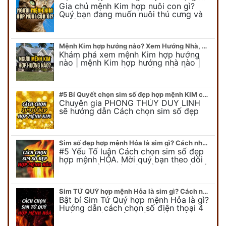
Gia chủ mệnh Kim hợp nuôi con gì?
Quý bạn đang muốn nuôi thú cưng và
muốn chọn một con vật nuôi hợp
phong thủy. Chuyên gia phong thủy
Duy…
Mệnh Kim hợp hướng nào? Xem Hướng Nhà, Phòng ngủ, Làm việc hợp mệnh Kim
Khám phá xem mệnh Kim hợp hướng
nào | mệnh Kim hợp hướng nhà nào |
mệnh Kim kê giường hướng nào | mệnh
Kim làm việc hướng nào.... Tất…
#5 Bí Quyết chọn sim số đẹp hợp mệnh KIM chuẩn xác nhất
Chuyên gia PHONG THỦY DUY LINH
sẽ hướng dẫn Cách chọn sim số đẹp
hợp mệnh KIM. Mời quý bạn theo dõi
để có cái nhìn tổng quát về số…
Sim số đẹp hợp mệnh Hỏa là sim gì? Cách nhận biết sim đẹp hợp mệnh Hỏa
#5 Yếu Tố luận Cách chọn sim số đẹp
hợp mệnh HỎA. Mời quý bạn theo dõi
bài viết để có cái nhìn tổng quát về số
điện thoại đẹp…
Sim TỨ QUÝ hợp mệnh Hỏa là sim gì? Cách nhận biết sim tứ quý hợp mệnh Hỏa
Bật bí Sim Tứ Quý hợp mệnh Hỏa là gì?
Hướng dẫn cách chọn số điện thoại 4
quý hợp mệnh Hỏa chính xác nhất.
Cùng chuyên gia tại phongthuyso.vn…