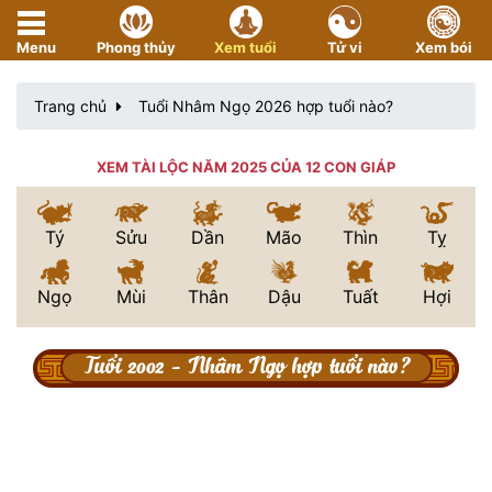
Menu
Phong thủy
Xem tuổi
Tử vi
Xem bói
Trang chủ
Tuổi Nhâm Ngọ 2026 hợp tuổi nào?
XEM TÀI LỘC NĂM 2025 CỦA 12 CON GIÁP
Tý
Sửu
Dần
Mão
Thìn
Tỵ
Ngọ
Mùi
Thân
Dậu
Tuất
Hợi
Tuổi 2002 - Nhâm Ngọ hợp tuổi nào?