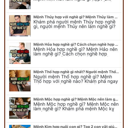
tiết người mang kim hợp với nghề gì sẽ
được bật bí trong bài viết…
Mệnh Thủy hợp với nghề gì? Mệnh Thủy làm nghề gì để #Ăn nên làm ra
Khám phá người mệnh Thủy hợp nghề
gì, người mệnh Thủy nên làm nghề gì?
Chi tiết nghề hợp mệnh Thủy sẽ được
chuyên gia Phong Thủy Duy Linh bật…
Mệnh Hỏa hợp nghề gì? Cách chọn nghề hợp mệnh Hỏa hút nhiều tài lộc
Mệnh Hỏa hợp nghề gì? Mệnh Hảo nên
làm nghề gì? Cách chọn nghề hợp
mệnh Hỏa để hút nhiều tài lộc. Giúp
quý vị mệnh Hỏa chọn nghề hợp…
Mệnh Thổ hợp nghề gì nhất? Người mệnh Thổ kỵ nghề gì?
Người mệnh Thổ hợp nghề gì? Mệnh
Thổ hợp với nghề nào? Khám phá ngay
để chọn nghề hợp mệnh Thổ. Cũng như
biết được mệnh Thổ kỵ nghề gì?
Mệnh Mộc hợp nghề gì? Mệnh Mộc nên làm gì? Mệnh Mộc kỵ nghề nào?
Mệnh Mộc hợp nghề gì? Mệnh Mộc nên
làm nghề gì? Khám phá mệnh Mộc kỵ
nghề gì không nên làm. Xem ngay để
biết chính xác người mệnh Mộc…
Mệnh Kim hợp nuôi con gì? Top 2 con vật giúp gia chủ Phát tài phát lộc