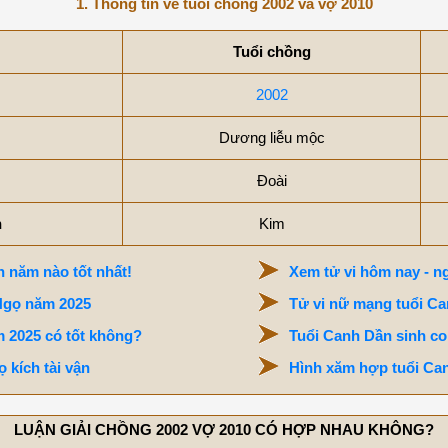
1. Thông tin về tuổi chồng 2002 và vợ 2010
Tuổi chồng
2002
Dương liễu mộc
Đoài
h
Kim
 năm nào tốt nhất!
Xem tử vi hôm nay - ng
Ngọ năm 2025
Tử vi nữ mạng tuổi C
 2025 có tốt không?
Tuổi Canh Dần sinh co
 kích tài vận
Hình xăm hợp tuổi Ca
LUẬN GIẢI CHỒNG 2002 VỢ 2010 CÓ HỢP NHAU KHÔNG?