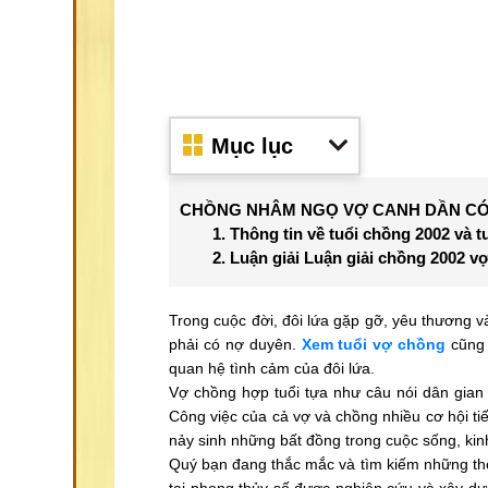
Mục lục
CHỒNG NHÂM NGỌ VỢ CANH DẦN C
1. Thông tin về tuổi chồng 2002 và t
2. Luận giải Luận giải chồng 2002 
Trong cuộc đời, đôi lứa gặp gỡ, yêu thương và
phải có nợ duyên.
Xem tuổi vợ chồng
cũng 
quan hệ tình cảm của đôi lứa.
Vợ chồng hợp tuổi tựa như câu nói dân gian
Công việc của cả vợ và chồng nhiều cơ hội tiế
nảy sinh những bất đồng trong cuộc sống, kin
Quý bạn đang thắc mắc và tìm kiếm những thô
tại phong thủy số được nghiên cứu và xây dự