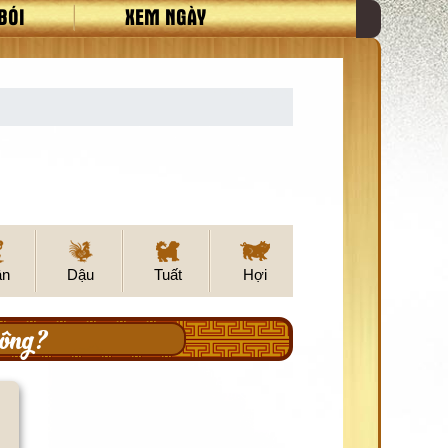
BÓI
XEM NGÀY
ân
Dậu
Tuất
Hợi
ông?