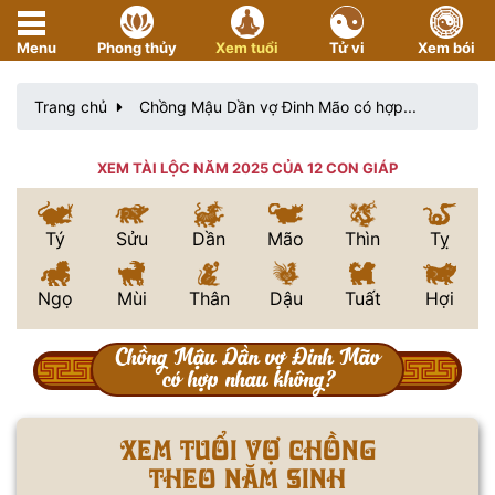
Menu
Phong thủy
Xem tuổi
Tử vi
Xem bói
Trang chủ
Chồng Mậu Dần vợ Đinh Mão có hợp...
XEM TÀI LỘC NĂM 2025 CỦA 12 CON GIÁP
Tý
Sửu
Dần
Mão
Thìn
Tỵ
Ngọ
Mùi
Thân
Dậu
Tuất
Hợi
Chồng Mậu Dần vợ Đinh Mão
có hợp nhau không?
Xem tuổi vợ chồng
theo năm sinh