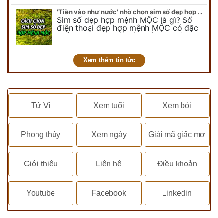
chuyên…
'Tiền vào như nước' nhờ chọn sim số đẹp hợp mệnh MỘC
Sim số đẹp hợp mệnh MỘC là gì? Số
điện thoại đẹp hợp mệnh MỘC có đặc
điểm ra sao? Dưới góc nhìn chuyên gia
PHONG THỦY DUY LINH, mới…
Xem thêm tin tức
Tử Vi
Xem tuổi
Xem bói
Phong thủy
Xem ngày
Giải mã giấc mơ
Giới thiệu
Liên hệ
Điều khoản
Youtube
Facebook
Linkedin