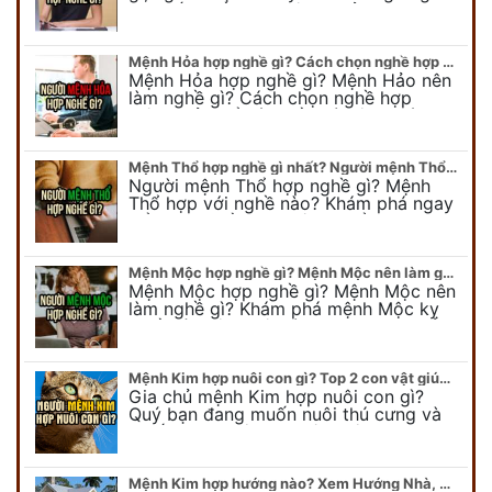
Chi tiết nghề hợp mệnh Thủy sẽ được
chuyên gia Phong Thủy Duy Linh bật…
Mệnh Hỏa hợp nghề gì? Cách chọn nghề hợp mệnh Hỏa hút nhiều tài lộc
Mệnh Hỏa hợp nghề gì? Mệnh Hảo nên
làm nghề gì? Cách chọn nghề hợp
mệnh Hỏa để hút nhiều tài lộc. Giúp
quý vị mệnh Hỏa chọn nghề hợp…
Mệnh Thổ hợp nghề gì nhất? Người mệnh Thổ kỵ nghề gì?
Người mệnh Thổ hợp nghề gì? Mệnh
Thổ hợp với nghề nào? Khám phá ngay
để chọn nghề hợp mệnh Thổ. Cũng như
biết được mệnh Thổ kỵ nghề gì?
Mệnh Mộc hợp nghề gì? Mệnh Mộc nên làm gì? Mệnh Mộc kỵ nghề nào?
Mệnh Mộc hợp nghề gì? Mệnh Mộc nên
làm nghề gì? Khám phá mệnh Mộc kỵ
nghề gì không nên làm. Xem ngay để
biết chính xác người mệnh Mộc…
Mệnh Kim hợp nuôi con gì? Top 2 con vật giúp gia chủ Phát tài phát lộc
Gia chủ mệnh Kim hợp nuôi con gì?
Quý bạn đang muốn nuôi thú cưng và
muốn chọn một con vật nuôi hợp
phong thủy. Chuyên gia phong thủy
Duy…
Mệnh Kim hợp hướng nào? Xem Hướng Nhà, Phòng ngủ, Làm việc hợp mệnh Kim