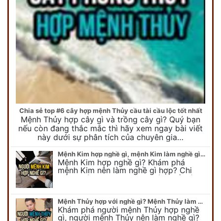
Chia sẻ top #6 cây hợp mệnh Thủy cầu tài cầu lộc tốt nhất
Mệnh Thủy hợp cây gì và trồng cây gì? Quý bạn
nếu còn đang thắc mắc thì hãy xem ngay bài viết
này dưới sự phân tích của chuyên gia…
Mệnh Kim hợp nghề gì, mệnh Kim làm nghề gì để #Phát Tài Lộc
Mệnh Kim hợp nghề gì? Khám phá
mệnh Kim nên làm nghề gì hợp? Chi
tiết người mang kim hợp với nghề gì sẽ
được bật bí trong bài viết…
Mệnh Thủy hợp với nghề gì? Mệnh Thủy làm nghề gì để #Ăn nên làm ra
Khám phá người mệnh Thủy hợp nghề
gì, người mệnh Thủy nên làm nghề gì?