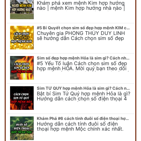
Khám phá xem mệnh Kim hợp hướng
nào | mệnh Kim hợp hướng nhà nào |
mệnh Kim kê giường hướng nào | mệnh
Kim làm việc hướng nào.... Tất…
#5 Bí Quyết chọn sim số đẹp hợp mệnh KIM chuẩn xác nhất
Chuyên gia PHONG THỦY DUY LINH
sẽ hướng dẫn Cách chọn sim số đẹp
hợp mệnh KIM. Mời quý bạn theo dõi
để có cái nhìn tổng quát về số…
Sim số đẹp hợp mệnh Hỏa là sim gì? Cách nhận biết sim đẹp hợp mệnh Hỏa
#5 Yếu Tố luận Cách chọn sim số đẹp
hợp mệnh HỎA. Mời quý bạn theo dõi
bài viết để có cái nhìn tổng quát về số
điện thoại đẹp…
Sim TỨ QUÝ hợp mệnh Hỏa là sim gì? Cách nhận biết sim tứ quý hợp mệnh Hỏa
Bật bí Sim Tứ Quý hợp mệnh Hỏa là gì?
Hướng dẫn cách chọn số điện thoại 4
quý hợp mệnh Hỏa chính xác nhất.
Cùng chuyên gia tại phongthuyso.vn…
Khám Phá #6 cách tính đuôi số điện thoại hợp mệnh Mộc
Hướng dẫn cách tính đuôi số điện
thoại hợp mệnh Mộc chính xác nhất.
Cách chọn đuôi sim điện thoại hợp
mệnh Mộc với #6 cách luận giải. Cùng