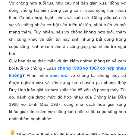
Vợ chồng hợp tuổi tựa như câu nói dân gian xưa “đồng vợ
đồng chồng tát biển Đông cũng cạn”, cuộc sống hôn nhân
theo đó hòa hợp, hạnh phúc và suôn sẻ. Công việc của cả
vợ và chồng nhiều cơ hội tiến triển tốt lên, phát triển và mở
mang thêm. Tuy nhiên, nếu vợ chồng không hợp tuổi, thậm
chí xung khắc thì dẫn tới nảy sinh những bất đồng trong
cuộc sống, kinh doanh làm ăn cũng gặp phải nhiều trở ngại
hơn.
Quý bạn đang thắc mắc và tìm kiếm những thông tin về xem
chồng 1998 vợ 1987 có hợp nhau
bói tuổi vợ chồng - Luận
không
?
Phần mềm
xem tuổi
vợ chồng tại phong thủy số
được nghiên cứu và xây dựng bởi chuyên gia phong thủy
Duy Linh luận giải sự hợp khắc của #5 yếu tố phong thủy. Từ
đó, đánh giá được mức độ hợp nhau của Chồng Mậu Dần
1998 vợ Đinh Mão 1987, cũng như cách hóa giải xung
khắc giúp tình cảm vợ chồng luôn bền chặt, cuộc sống hôn
nhân thêm hạnh phúc:
Tổng Quan 6 yếu tố để bình chồng Mậu Dần có hợp