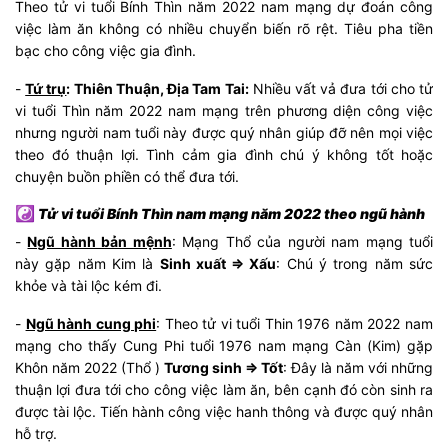
Theo tử vi tuổi Bính Thìn năm 2022 nam mạng dự đoán công
việc làm ăn không có nhiều chuyển biến rõ rệt. Tiêu pha tiền
bạc cho công việc gia đình.
-
Tứ trụ
: Thiên Thuận, Địa Tam Tai:
Nhiều vất vả đưa tới cho tử
vi tuổi Thìn năm 2022 nam mạng trên phương diện công việc
nhưng người nam tuổi này được quý nhân giúp đỡ nên mọi việc
theo đó thuận lợi. Tình cảm gia đình chú ý không tốt hoặc
chuyện buồn phiền có thể đưa tới.
☯
Tử vi tuổi Bính Thìn nam mạng năm 2022 theo ngũ hành
-
Ngũ hành bản mệnh
: Mạng Thổ của người nam mạng tuổi
này gặp năm Kim là
Sinh xuất => Xấu
: Chú ý trong năm sức
khỏe và tài lộc kém đi.
-
Ngũ hành cung phi
: Theo tử vi tuổi Thin 1976 năm 2022 nam
mạng cho thấy Cung Phi tuổi 1976 nam mạng Càn (Kim) gặp
Khôn năm 2022 (Thổ )
Tương sinh => Tốt
: Đây là năm với những
thuận lợi đưa tới cho công việc làm ăn, bên cạnh đó còn sinh ra
được tài lộc. Tiến hành công việc hanh thông và được quý nhân
hỗ trợ.