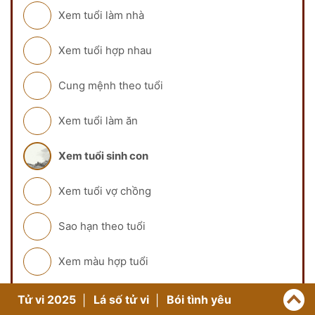
Xem tuổi làm nhà
Xem tuổi hợp nhau
Cung mệnh theo tuổi
Xem tuổi làm ăn
Xem tuổi sinh con
Xem tuổi vợ chồng
Sao hạn theo tuổi
Xem màu hợp tuổi
XEM THÊM CÔNG CỤ
Tử vi 2025
Lá số tử vi
Bói tình yêu