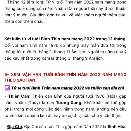
- Tháng 12 (âm lịch): Tử vi tuổi Thìn năm 2022 nam mạng trong
tháng cuối cùng của năm Nhâm Dần người tuổi này được thuận
như ý muốn. Gia đình đón tin vui về việc thêm người thêm của,
thêm con thêm cháu.
Kết luận tử vi tuổi Bính Thìn nam mạng 2022 trong 12 tháng
:
Đối với nam sinh năm 1976 có những may mắn đưa tới trong
tháng tốt nhất là tháng 1, tháng 11 Âm lịch. Ngoài ra cũng chú ý
các xấu nhất trong năm là tháng 3, tháng 9 Âm lịch.
5- XEM VẬN HẠN TUỔI BÍNH THÌN NĂM 2022 NAM MẠNG
THEO SAO HẠN
☯
Tử vi tuổi Bính Thìn nam mạng 2022 về thiên can địa chi
-
Thiên Can
: Thiên can Bính của người tuổi 1976 (Hỏa) gặp
năm Nhâm (Thủy) là can
Tương Xung
: Khó khăn có thể gặp
phải trong mọi công việc tiến hành trong năm. Không nên đầu
tư vốn kinh doanh làm ăn hay xe cộ đi lại cần chú ý cẩn thận.
-
Địa Chi
: Địa Chi của tuổi Thìn gặp năm Dần 2022 là
Bình Hòa
: