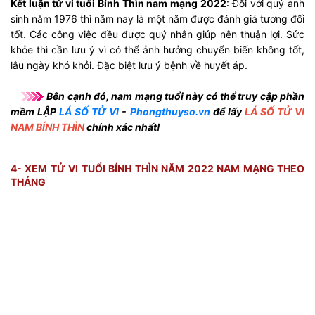
Kết luận tử vi tuổi Bính Thìn nam mạng 2022
: Đối với quý anh
sinh năm 1976 thì năm nay là một năm được đánh giá tương đối
tốt. Các công việc đều được quý nhân giúp nên thuận lợi. Sức
khỏe thì cần lưu ý vì có thể ảnh hưởng chuyển biến không tốt,
lâu ngày khó khỏi. Đặc biệt lưu ý bệnh về huyết áp.
​ Bên cạnh đó, nam mạng tuổi này có thể truy cập phần
mềm LẬP
LÁ SỐ TỬ VI
-
Phongthuyso.vn
để lấy
LÁ SỐ TỬ VI
NAM BÍNH THÌN
chính xác nhất!
4- XEM TỬ VI TUỔI BÍNH THÌN NĂM 2022 NAM MẠNG THEO
THÁNG