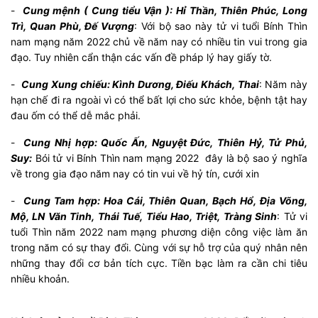
-
Cung mệnh ( Cung tiểu Vận ): Hỉ Thần, Thiên Phúc, Long
Trì, Quan Phù, Đế Vượng
: Với bộ sao này tử vi tuổi Bính Thìn
nam mạng năm 2022 chủ về năm nay có nhiều tin vui trong gia
đạo. Tuy nhiên cẩn thận các vấn đề pháp lý hay giấy tờ.
-
Cung Xung chiếu: Kình Dương, Điếu Khách, Thai
: Năm này
hạn chế đi ra ngoài vì có thể bất lợi cho sức khỏe, bệnh tật hay
đau ốm có thể dễ mắc phải.
-
Cung Nhị hợp: Quốc Ấn, Nguyệt Đức, Thiên Hỷ, Tử Phủ,
Suy:
Bói tử vi Bính Thìn nam mạng 2022 đây là bộ sao ý nghĩa
về trong gia đạo năm nay có tin vui về hỷ tín, cưới xin
-
Cung Tam hợp: Hoa Cái, Thiên Quan, Bạch Hổ, Địa Võng,
Mộ, LN Văn Tinh, Thái Tuế, Tiểu Hao, Triệt, Tràng Sinh
: Tử vi
tuổi Thìn năm 2022 nam mạng phương diện công việc làm ăn
trong năm có sự thay đổi. Cùng với sự hỗ trợ của quý nhân nên
những thay đổi cơ bản tích cực. Tiền bạc làm ra cần chi tiêu
nhiều khoản.