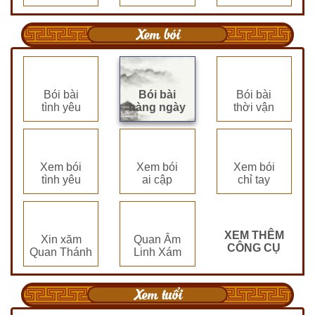
Xem bói
Bói bài
Bói bài
Bói bài
tình yêu
hàng ngày
thời vận
Xem bói
Xem bói
Xem bói
tình yêu
ai cập
chỉ tay
XEM THÊM
Xin xăm
Quan Âm
CÔNG CỤ
Quan Thánh
Linh Xám
Xem tuổi