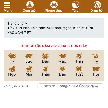
Menu
Xem tuổi
Phong thủy
Tử vi
Xem bói
Trang chủ
Tử vi tuổi Bính Thìn năm 2022 nam mạng 1976 #CHÍNH
XÁC #CHI TIẾT
XEM TÀI LỘC NĂM 2025 CỦA 12 CON GIÁP
Tý
Sửu
Dần
Mão
Thìn
Tỵ
Ngọ
Mùi
Thân
Dậu
Tuất
Hợi
Thứ 5, 6/7/2023
Theo dõi PhongThuySo