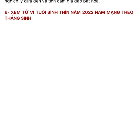
nghịch lý đưa đến và tình cảm gia đạo bất hòa.
6- XEM TỬ VI TUỔI BÍNH THÌN NĂM 2022 NAM MẠNG THEO
THÁNG SINH