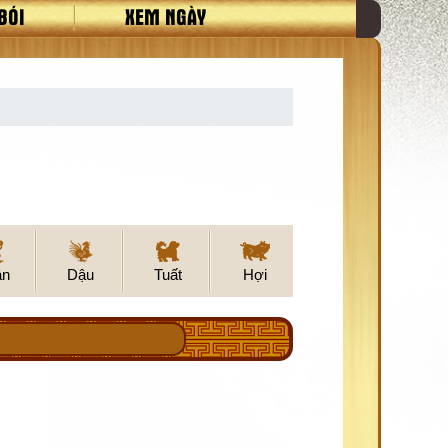
BÓI
XEM NGÀY
ân
Dậu
Tuất
Hợi