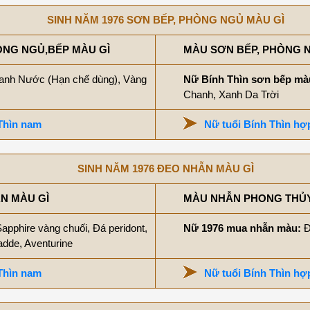
SINH NĂM 1976 SƠN BẾP, PHÒNG NGỦ MÀU GÌ
ÒNG NGỦ,BẾP MÀU GÌ
MÀU SƠN BẾP, PHÒNG N
anh Nước (Hạn chế dùng), Vàng
Nữ Bính Thìn sơn bếp m
Chanh, Xanh Da Trời
Thìn nam
Nữ tuổi Bính Thìn h
SINH NĂM 1976 ĐEO NHẪN MÀU GÌ
ẪN MÀU GÌ
MÀU NHẪN PHONG THỦY 
apphire vàng chuối, Đá peridont,
Nữ 1976 mua nhẫn màu:
Đ
adde, Aventurine
Thìn nam
Nữ tuổi Bính Thìn h