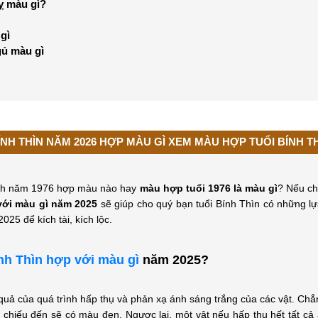
kỵ màu gì?
gì
gủ màu gì
ÍNH THÌN NĂM 2026 HỢP MÀU GÌ XEM MÀU HỢP TUỔI BÍNH TH
inh năm 1976 hợp màu nào hay
màu hợp tuổi 1976 là màu gì
? Nếu ch
với màu gì năm 2025
sẽ giúp cho quý bạn tuổi Bính Thìn có những lự
025 để kích tài, kích lộc.
ính Thìn hợp với màu gì
năm 2025?
quả của quá trình hấp thụ và phản xạ ánh sáng trắng của các vật. Chẳ
chiếu đến sẽ có màu đen. Ngược lại, một vật nếu hấp thụ hết tất c