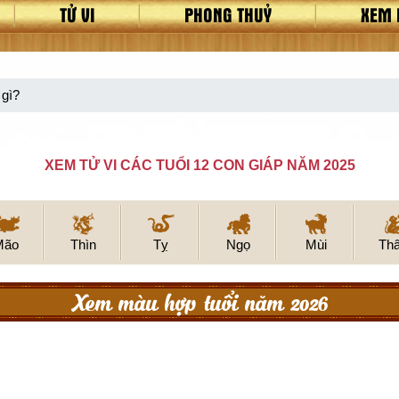
TỬ VI
PHONG THUỶ
XEM 
 gì?
XEM TỬ VI CÁC TUỔI 12 CON GIÁP NĂM 2025
Mão
Thìn
Tỵ
Ngọ
Mùi
Th
Xem màu hợp tuổi năm 2026