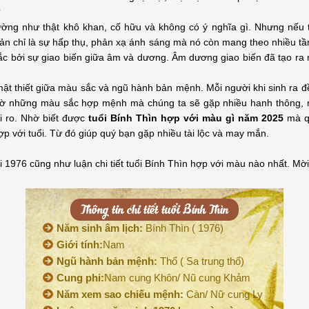
?
ường như thật khô khan, cố hữu và không có ý nghĩa gì. Nhưng nếu 
n chỉ là sự hấp thụ, phản xạ ánh sáng mà nó còn mang theo nhiều tầ
c bởi sự giao biến giữa âm và dương. Âm dương giao biến đã tạo ra
 mật thiết giữa màu sắc và ngũ hành bản mệnh. Mỗi người khi sinh ra
ờ những màu sắc hợp mệnh mà chúng ta sẽ gặp nhiều hanh thông, 
ủi ro. Nhờ biết được
tuổi Bính Thìn hợp với màu gì năm 2025
mà q
p với tuổi. Từ đó giúp quý bạn gặp nhiều tài lộc và may mắn.
i 1976 cũng như luận chi tiết tuổi Bính Thìn hợp với màu nào nhất. Mời
Thông tin chi tiết tuổi Bính Thìn
Năm sinh âm lịch:
Bính Thìn ( 1976)
Giới tính:
Nam
Ngũ hành bản mệnh:
Thổ ( Sa trung thổ)
Cung phi:
Nam cung Khôn/ Nũ cung Khảm
Năm xem sao chiếu mệnh:
Càn/ Nữ cung Ly