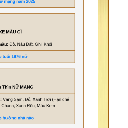
 nữ mạng năm 2025
XE MÀU GÌ
 màu:
Đỏ, Nâu Đất, Ghi, Khói
 tuổi 1976 nữ
h Thìn NỮ MẠNG
u:
Vàng Sậm, Đỏ, Xanh Trời (Hạn chế
ng Chanh, Xanh Rêu, Màu Kem
ợp hướng nhà nào