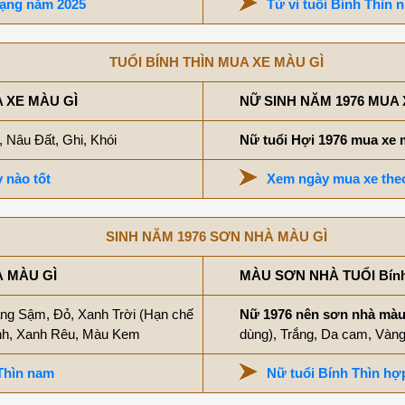
mạng năm 2025
Tử vi tuổi Bính Thìn
TUỔI BÍNH THÌN MUA XE MÀU GÌ
 XE MÀU GÌ
NỮ SINH NĂM 1976 MUA 
, Nâu Đất, Ghi, Khói
Nữ tuổi Hợi 1976 mua xe
 nào tốt
Xem ngày mua xe theo
SINH NĂM 1976 SƠN NHÀ MÀU GÌ
À MÀU GÌ
MÀU SƠN NHÀ TUỔI Bín
ng Sậm, Đỏ, Xanh Trời (Hạn chế
Nữ 1976 nên sơn nhà mà
anh, Xanh Rêu, Màu Kem
dùng), Trắng, Da cam, Và
Thìn nam
Nữ tuổi Bính Thìn h