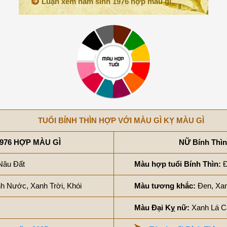
Luận xem năm sinh 1976 hợp màu gì
TUỔI BÍNH THÌN HỢP VỚI MÀU GÌ KỴ MÀU GÌ
976 HỢP MÀU GÌ
NỮ Bính Thì
Nâu Đất
Màu hợp tuổi Bính Thìn:
Đ
h Nước, Xanh Trời, Khói
Màu tương khắc:
Đen, Xan
Màu Đại Kỵ nữ:
Xanh Lá C