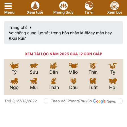
Menu
Xem tuổi
Phong thủy
Tử vi
Xem bói
Trang chủ
Vợ chồng cung lục sát trong hôn nhân là #May mắn hay
#Xui Rủi?
XEM TÀI LỘC NĂM 2025 CỦA 12 CON GIÁP
Tý
Sửu
Dần
Mão
Thìn
Tỵ
Ngọ
Mùi
Thân
Dậu
Tuất
Hợi
Thứ 3, 27/12/2022
Theo dõi PhongThuySo