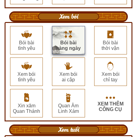
Xem bói
Bói bài
Bói bài
Bói bài
tình yêu
hàng ngày
thời vận
Xem bói
Xem bói
Xem bói
tình yêu
ai cập
chỉ tay
XEM THÊM
Xin xăm
Quan Âm
CÔNG CỤ
Quan Thánh
Linh Xám
Xem tuổi