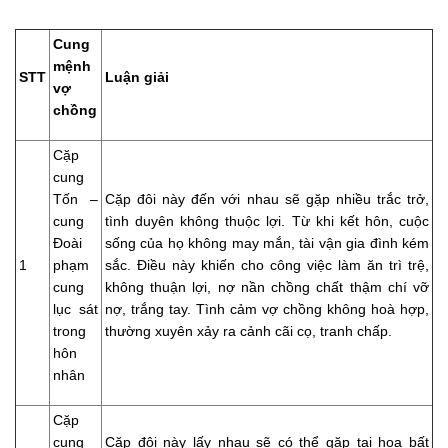
Cung
mệnh
STT
Luận giải
vợ
chồng
Cặp
cung
Tốn –
Cặp đôi này đến với nhau sẽ gặp nhiều trắc trở,
cung
tình duyên không thuộc lợi. Từ khi kết hôn, cuộc
Đoài
sống của họ không may mắn, tài vận gia đình kém
1
phạm
sắc. Điều này khiến cho công việc làm ăn trì trệ,
cung
không thuận lợi, nợ nần chồng chất thậm chí vỡ
lục sát
nợ, trắng tay. Tình cảm vợ chồng không hoà hợp,
trong
thường xuyên xảy ra cảnh cãi cọ, tranh chấp.
hôn
nhân
Cặp
cung
Cặp đôi này lấy nhau sẽ có thể gặp tai hoạ bất