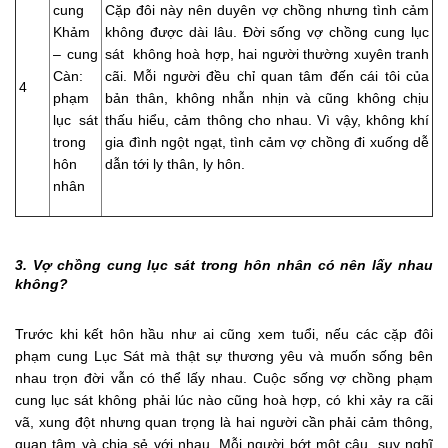
cung
Cặp đôi này nên duyên vợ chồng nhưng tình cảm
Khảm
không được dài lâu. Đời sống vợ chồng cung lục
– cung
sát không hoà hợp, hai người thường xuyên tranh
Càn:
cãi. Mỗi người đều chỉ quan tâm đến cái tôi của
4
phạm
bản thân, không nhẫn nhịn và cũng không chịu
lục sát
thấu hiểu, cảm thông cho nhau. Vì vậy, không khí
trong
gia đình ngột ngạt, tình cảm vợ chồng đi xuống dễ
hôn
dẫn tới ly thân, ly hôn.
nhân
3. Vợ chồng cung lục sát trong hôn nhân có nên lấy nhau
không?
Trước khi kết hôn hầu như ai cũng xem tuổi, nếu các cặp đôi
phạm cung Lục Sát mà thật sự thương yêu và muốn sống bên
nhau trọn đời vẫn có thể lấy nhau. Cuộc sống vợ chồng phạm
cung lục sát không phải lúc nào cũng hoà hợp, có khi xảy ra cãi
vã, xung đột nhưng quan trọng là hai người cần phải cảm thông,
quan tâm và chia sẻ với nhau. Mỗi người bớt một câu, suy nghĩ