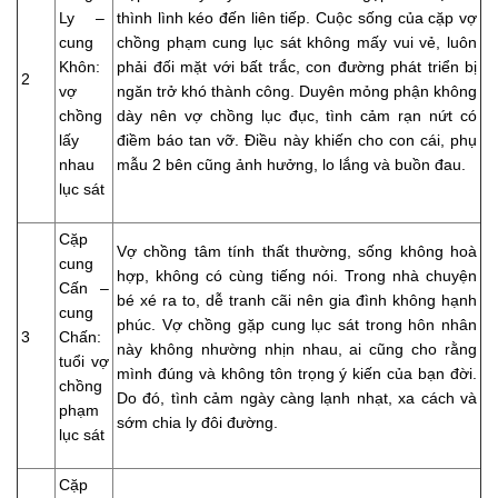
Ly –
thình lình kéo đến liên tiếp. Cuộc sống của cặp vợ
cung
chồng phạm cung lục sát không mấy vui vẻ, luôn
Khôn:
phải đối mặt với bất trắc, con đường phát triển bị
2
vợ
ngăn trở khó thành công. Duyên mỏng phận không
chồng
dày nên vợ chồng lục đục, tình cảm rạn nứt có
lấy
điềm báo tan vỡ. Điều này khiến cho con cái, phụ
nhau
mẫu 2 bên cũng ảnh hưởng, lo lắng và buồn đau.
lục sát
Cặp
Vợ chồng tâm tính thất thường, sống không hoà
cung
hợp, không có cùng tiếng nói. Trong nhà chuyện
Cấn –
bé xé ra to, dễ tranh cãi nên gia đình không hạnh
cung
phúc. Vợ chồng gặp cung lục sát trong hôn nhân
3
Chấn:
này không nhường nhịn nhau, ai cũng cho rằng
tuổi vợ
mình đúng và không tôn trọng ý kiến của bạn đời.
chồng
Do đó, tình cảm ngày càng lạnh nhạt, xa cách và
phạm
sớm chia ly đôi đường.
lục sát
Cặp