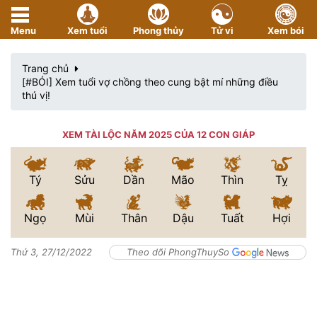
Menu
Xem tuổi
Phong thủy
Tử vi
Xem bói
Trang chủ
[#BÓI] Xem tuổi vợ chồng theo cung bật mí những điều
thú vị!
XEM TÀI LỘC NĂM 2025 CỦA 12 CON GIÁP
Tý
Sửu
Dần
Mão
Thìn
Tỵ
Ngọ
Mùi
Thân
Dậu
Tuất
Hợi
Thứ 3, 27/12/2022
Theo dõi PhongThuySo