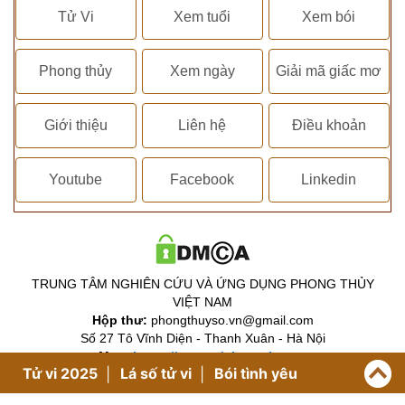
Tử Vi
Xem tuổi
Xem bói
Phong thủy
Xem ngày
Giải mã giấc mơ
Giới thiệu
Liên hệ
Điều khoản
Youtube
Facebook
Linkedin
TRUNG TÂM NGHIÊN CỨU VÀ ỨNG DỤNG PHONG THỦY
VIỆT NAM
Hộp thư:
phongthuyso.vn@gmail.com
Số 27 Tô Vĩnh Diện - Thanh Xuân - Hà Nội
Map:
https://g.page/phongthuyso
Tử vi 2025
Lá số tử vi
Bói tình yêu