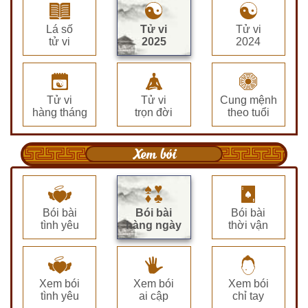
Lá số
Tử vi
Tử vi
tử vi
2025
2024
Tử vi
Tử vi
Cung mệnh
hàng tháng
trọn đời
theo tuổi
Xem bói
Bói bài
Bói bài
Bói bài
tình yêu
hàng ngày
thời vận
Xem bói
Xem bói
Xem bói
tình yêu
ai cập
chỉ tay