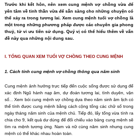
Trước khi kết hôn, nên xem cung mệnh vợ chồng vừa để
yên tâm về tinh thần vừa để sẵn sàng cho những chuyện có
thể xảy ra trong tương lai. Xem cung mệnh tuổi vợ chồng là
một trong những phương pháp được các chuyên gia phong
thuỷ, tử vi ưu tiên sử dụng. Quý vị có thể hiểu thêm về vấn
đề này qua những nội dung sau.
I. TỔNG QUAN XEM TUỔI VỢ CHỒNG THEO CUNG MỆNH
1. Cách tính cung mệnh vợ chồng thông qua năm sinh
Cung mệnh ảnh hưởng trực tiếp đến cuộc sống được sử dụng để
xác định Ngũ hành nạp âm, dự đoán tương lai, tình duyên, vận
số... Xem bói cung mệnh vợ chồng dựa theo năm sinh âm lịch có
thể tính được cung mệnh bằng cách cộng tổng các chữ số trong
ngày tháng năm sinh của mệnh chủ. Tiếp đó, lấy tổng vừa tính ra
chia cho 9, kết quả dư dùng để đối chiếu vào bảng cung mệnh sẽ
tìm ra mệnh tương ứng. Nam và nữ cùng năm sinh nhưng cung
mệnh có thể khác nhau hoàn toàn.