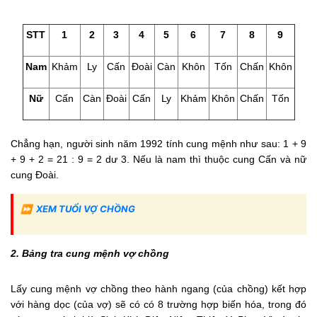
STT
1
2
3
4
5
6
7
8
9
Nam
Khảm
Ly
Cấn
Đoài
Càn
Khôn
Tốn
Chấn
Khôn
Nữ
Cấn
Càn
Đoài
Cấn
Ly
Khảm
Khôn
Chấn
Tốn
Chẳng hạn, người sinh năm 1992 tính cung mệnh như sau: 1 + 9
+ 9 + 2 = 21 : 9 = 2 dư 3. Nếu là nam thì thuộc cung Cấn và nữ
cung Đoài.
⏩
XEM TUỔI VỢ CHỒNG
2. Bảng tra cung mệnh vợ chồng
Lấy cung mệnh vợ chồng theo hành ngang (của chồng) kết hợp
với hàng dọc (của vợ) sẽ có có 8 trường hợp biến hóa, trong đó