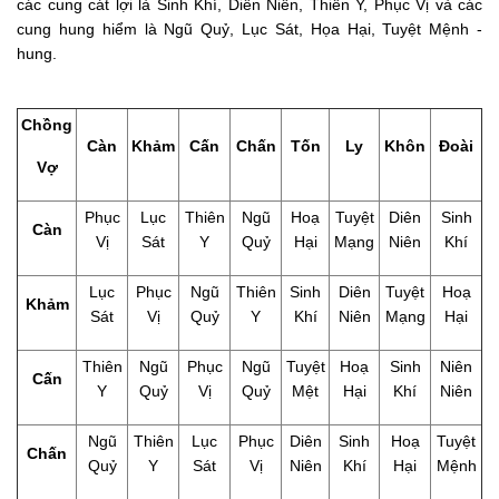
các cung cát lợi là Sinh Khí, Diên Niên, Thiên Y, Phục Vị và các
cung hung hiểm là Ngũ Quỷ, Lục Sát, Họa Hại, Tuyệt Mệnh -
hung.
Chồng
Càn
Khảm
Cấn
Chấn
Tốn
Ly
Khôn
Đoài
Vợ
Phục
Lục
Thiên
Ngũ
Hoạ
Tuyệt
Diên
Sinh
Càn
Vị
Sát
Y
Quỷ
Hại
Mạng
Niên
Khí
Lục
Phục
Ngũ
Thiên
Sinh
Diên
Tuyệt
Hoạ
Khảm
Sát
Vị
Quỷ
Y
Khí
Niên
Mạng
Hại
Thiên
Ngũ
Phục
Ngũ
Tuyệt
Hoạ
Sinh
Niên
Cấn
Y
Quỷ
Vị
Quỷ
Mệt
Hại
Khí
Niên
Ngũ
Thiên
Lục
Phục
Diên
Sinh
Hoạ
Tuyệt
Chấn
Quỷ
Y
Sát
Vị
Niên
Khí
Hại
Mệnh