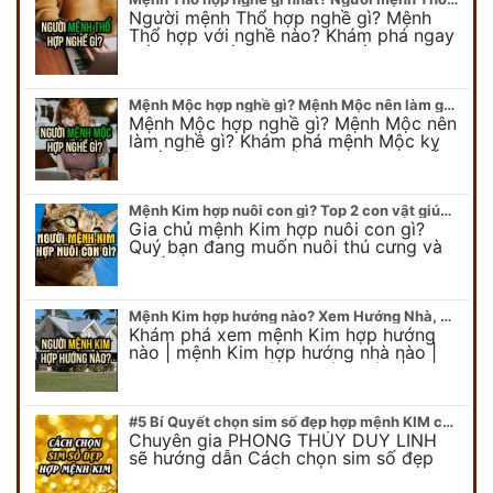
Người mệnh Thổ hợp nghề gì? Mệnh
Thổ hợp với nghề nào? Khám phá ngay
để chọn nghề hợp mệnh Thổ. Cũng như
biết được mệnh Thổ kỵ nghề gì?
Mệnh Mộc hợp nghề gì? Mệnh Mộc nên làm gì? Mệnh Mộc kỵ nghề nào?
Mệnh Mộc hợp nghề gì? Mệnh Mộc nên
làm nghề gì? Khám phá mệnh Mộc kỵ
nghề gì không nên làm. Xem ngay để
biết chính xác người mệnh Mộc…
Mệnh Kim hợp nuôi con gì? Top 2 con vật giúp gia chủ Phát tài phát lộc
Gia chủ mệnh Kim hợp nuôi con gì?
Quý bạn đang muốn nuôi thú cưng và
muốn chọn một con vật nuôi hợp
phong thủy. Chuyên gia phong thủy
Duy…
Mệnh Kim hợp hướng nào? Xem Hướng Nhà, Phòng ngủ, Làm việc hợp mệnh Kim
Khám phá xem mệnh Kim hợp hướng
nào | mệnh Kim hợp hướng nhà nào |
mệnh Kim kê giường hướng nào | mệnh
Kim làm việc hướng nào.... Tất…
#5 Bí Quyết chọn sim số đẹp hợp mệnh KIM chuẩn xác nhất
Chuyên gia PHONG THỦY DUY LINH
sẽ hướng dẫn Cách chọn sim số đẹp
hợp mệnh KIM. Mời quý bạn theo dõi