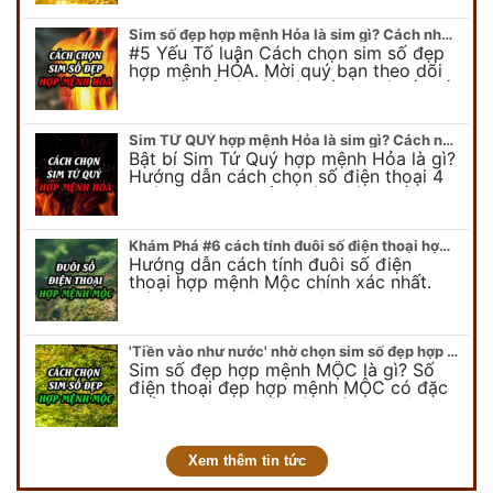
để có cái nhìn tổng quát về số…
Sim số đẹp hợp mệnh Hỏa là sim gì? Cách nhận biết sim đẹp hợp mệnh Hỏa
#5 Yếu Tố luận Cách chọn sim số đẹp
hợp mệnh HỎA. Mời quý bạn theo dõi
bài viết để có cái nhìn tổng quát về số
điện thoại đẹp…
Sim TỨ QUÝ hợp mệnh Hỏa là sim gì? Cách nhận biết sim tứ quý hợp mệnh Hỏa
Bật bí Sim Tứ Quý hợp mệnh Hỏa là gì?
Hướng dẫn cách chọn số điện thoại 4
quý hợp mệnh Hỏa chính xác nhất.
Cùng chuyên gia tại phongthuyso.vn…
Khám Phá #6 cách tính đuôi số điện thoại hợp mệnh Mộc
Hướng dẫn cách tính đuôi số điện
thoại hợp mệnh Mộc chính xác nhất.
Cách chọn đuôi sim điện thoại hợp
mệnh Mộc với #6 cách luận giải. Cùng
chuyên…
'Tiền vào như nước' nhờ chọn sim số đẹp hợp mệnh MỘC
Sim số đẹp hợp mệnh MỘC là gì? Số
điện thoại đẹp hợp mệnh MỘC có đặc
điểm ra sao? Dưới góc nhìn chuyên gia
PHONG THỦY DUY LINH, mới…
Xem thêm tin tức