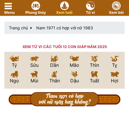
Menu
Phong thủy
Xem tuổi
Tử vi
Xem bói
Trang chủ
Nam 1971 có hợp với nữ 1983
XEM TỬ VI CÁC TUỔI 12 CON GIÁP NĂM 2025
Tý
Sửu
Dần
Mão
Thìn
Tỵ
Ngọ
Mùi
Thân
Dậu
Tuất
Hợi
Nam 1971 có hợp
với nữ 1983 hay không?