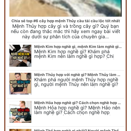
Chia sẻ top #6 cây hợp mệnh Thủy cầu tài cầu lộc tốt nhất
Mệnh Thủy hợp cây gì và trồng cây gì? Quý bạn
nếu còn đang thắc mắc thì hãy xem ngay bài viết
này dưới sự phân tích của chuyên gia…
Mệnh Kim hợp nghề gì, mệnh Kim làm nghề gì để #Phát Tài Lộc
Mệnh Kim hợp nghề gì? Khám phá
mệnh Kim nên làm nghề gì hợp? Chi
tiết người mang kim hợp với nghề gì sẽ
được bật bí trong bài viết…
Mệnh Thủy hợp với nghề gì? Mệnh Thủy làm nghề gì để #Ăn nên làm ra
Khám phá người mệnh Thủy hợp nghề
gì, người mệnh Thủy nên làm nghề gì?
Chi tiết nghề hợp mệnh Thủy sẽ được
chuyên gia Phong Thủy Duy Linh bật…
Mệnh Hỏa hợp nghề gì? Cách chọn nghề hợp mệnh Hỏa hút nhiều tài lộc
Mệnh Hỏa hợp nghề gì? Mệnh Hảo nên
làm nghề gì? Cách chọn nghề hợp
mệnh Hỏa để hút nhiều tài lộc. Giúp
quý vị mệnh Hỏa chọn nghề hợp…
Mệnh Thổ hợp nghề gì nhất? Người mệnh Thổ kỵ nghề gì?