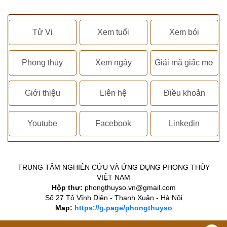
Tử Vi
Xem tuổi
Xem bói
Phong thủy
Xem ngày
Giải mã giấc mơ
Giới thiệu
Liên hệ
Điều khoản
Youtube
Facebook
Linkedin
TRUNG TÂM NGHIÊN CỨU VÀ ỨNG DỤNG PHONG THỦY
VIỆT NAM
Hộp thư:
phongthuyso.vn@gmail.com
Số 27 Tô Vĩnh Diện - Thanh Xuân - Hà Nội
Map:
https://g.page/phongthuyso