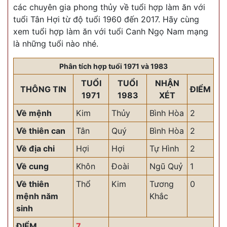
các chuyên gia phong thủy về tuổi hợp làm ăn với
tuổi Tân Hợi từ độ tuổi 1960 đến 2017. Hãy cùng
xem tuổi hợp làm ăn với tuổi Canh Ngọ Nam mạng
là những tuổi nào nhé.
Phân tích hợp tuổi 1971 và 1983
TUỔI
TUỔI
NHẬN
THÔNG TIN
ĐIỂM
1971
1983
XÉT
Về mệnh
Kim
Thủy
Bình Hòa
2
Về thiên can
Tân
Quý
Bình Hòa
2
Về địa chi
Hợi
Hợi
Tự Hình
2
Về cung
Khôn
Đoài
Ngũ Quỷ
1
Về thiên
Thổ
Kim
Tương
0
mệnh năm
Khắc
sinh
ĐIỂM
7