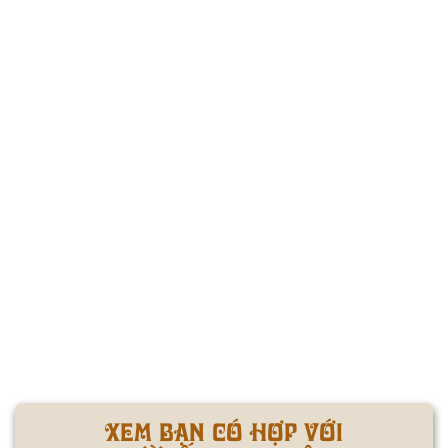
XEM BẠN CÓ HỢP VỚI