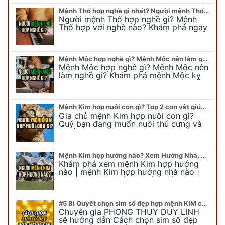
Mệnh Thổ hợp nghề gì nhất? Người mệnh Thổ kỵ nghề gì?
Người mệnh Thổ hợp nghề gì? Mệnh
Thổ hợp với nghề nào? Khám phá ngay
để chọn nghề hợp mệnh Thổ. Cũng như
biết được mệnh Thổ kỵ nghề gì?
Mệnh Mộc hợp nghề gì? Mệnh Mộc nên làm gì? Mệnh Mộc kỵ nghề nào?
Mệnh Mộc hợp nghề gì? Mệnh Mộc nên
làm nghề gì? Khám phá mệnh Mộc kỵ
nghề gì không nên làm. Xem ngay để
biết chính xác người mệnh Mộc…
Mệnh Kim hợp nuôi con gì? Top 2 con vật giúp gia chủ Phát tài phát lộc
Gia chủ mệnh Kim hợp nuôi con gì?
Quý bạn đang muốn nuôi thú cưng và
muốn chọn một con vật nuôi hợp
phong thủy. Chuyên gia phong thủy
Duy…
Mệnh Kim hợp hướng nào? Xem Hướng Nhà, Phòng ngủ, Làm việc hợp mệnh Kim
Khám phá xem mệnh Kim hợp hướng
nào | mệnh Kim hợp hướng nhà nào |
mệnh Kim kê giường hướng nào | mệnh
Kim làm việc hướng nào.... Tất…
#5 Bí Quyết chọn sim số đẹp hợp mệnh KIM chuẩn xác nhất
Chuyên gia PHONG THỦY DUY LINH
sẽ hướng dẫn Cách chọn sim số đẹp