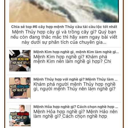
Chia sẻ top #6 cây hợp mệnh Thủy cầu tài cầu lộc tốt nhất
Mệnh Thủy hợp cây gì và trồng cây gì? Quý bạn
nếu còn đang thắc mắc thì hãy xem ngay bài viết
này dưới sự phân tích của chuyên gia…
Mệnh Kim hợp nghề gì, mệnh Kim làm nghề gì để #Phát Tài Lộc
Mệnh Kim hợp nghề gì? Khám phá
mệnh Kim nên làm nghề gì hợp? Chi
tiết người mang kim hợp với nghề gì sẽ
được bật bí trong bài viết…
Mệnh Thủy hợp với nghề gì? Mệnh Thủy làm nghề gì để #Ăn nên làm ra
Khám phá người mệnh Thủy hợp nghề
gì, người mệnh Thủy nên làm nghề gì?
Chi tiết nghề hợp mệnh Thủy sẽ được
chuyên gia Phong Thủy Duy Linh bật…
Mệnh Hỏa hợp nghề gì? Cách chọn nghề hợp mệnh Hỏa hút nhiều tài lộc
Mệnh Hỏa hợp nghề gì? Mệnh Hảo nên
làm nghề gì? Cách chọn nghề hợp
mệnh Hỏa để hút nhiều tài lộc. Giúp
quý vị mệnh Hỏa chọn nghề hợp…