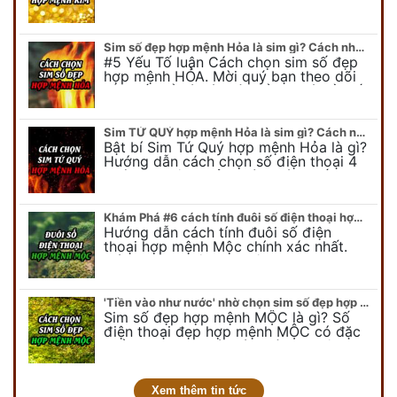
hợp mệnh KIM. Mời quý bạn theo dõi
để có cái nhìn tổng quát về số…
Sim số đẹp hợp mệnh Hỏa là sim gì? Cách nhận biết sim đẹp hợp mệnh Hỏa
#5 Yếu Tố luận Cách chọn sim số đẹp
hợp mệnh HỎA. Mời quý bạn theo dõi
bài viết để có cái nhìn tổng quát về số
điện thoại đẹp…
Sim TỨ QUÝ hợp mệnh Hỏa là sim gì? Cách nhận biết sim tứ quý hợp mệnh Hỏa
Bật bí Sim Tứ Quý hợp mệnh Hỏa là gì?
Hướng dẫn cách chọn số điện thoại 4
quý hợp mệnh Hỏa chính xác nhất.
Cùng chuyên gia tại phongthuyso.vn…
Khám Phá #6 cách tính đuôi số điện thoại hợp mệnh Mộc
Hướng dẫn cách tính đuôi số điện
thoại hợp mệnh Mộc chính xác nhất.
Cách chọn đuôi sim điện thoại hợp
mệnh Mộc với #6 cách luận giải. Cùng
chuyên…
'Tiền vào như nước' nhờ chọn sim số đẹp hợp mệnh MỘC
Sim số đẹp hợp mệnh MỘC là gì? Số
điện thoại đẹp hợp mệnh MỘC có đặc
điểm ra sao? Dưới góc nhìn chuyên gia
PHONG THỦY DUY LINH, mới…
Xem thêm tin tức