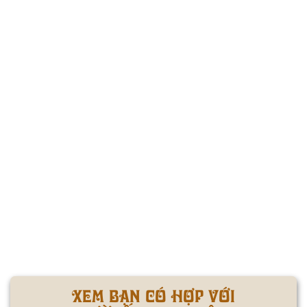
XEM BẠN CÓ HỢP VỚI