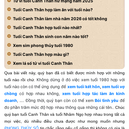
Tử vi tuổi Canh Thân nữ mạng năm 2025
Tuổi Canh Thân hợp làm ăn với tuổi nào?
Tuổi Canh Thân làm nhà năm 2026 có tốt không
Tuổi Canh Thân hợp tuổi nào nhất?
Tuổi Canh Thân sinh con năm nào tốt?
Xem sim phong thủy tuổi 1980
Tuổi Canh Thân hợp màu gì?
Xem lá số tử vi tuổi Canh Thân
Qua bài viết này, quý bạn đã có biết được mình hợp với những
Không dừng ở đó việc xem tuổi 1980 hợp với
tuổi nào rồi chứ.
tuổi nào còn có thể ứng dụng để
xem tuổi kết hôn
,
xem tuổi vợ
chồng
có hợp nhau không,
xem tuổi hợp tác làm ăn kinh
doanh
, …. Đồng thời, quý bạn còn có thể xem
Bói tình yêu
để
đo phần trăm mức độ hợp nhau thông qua những cái tên.
. Chúc
quý bạn tuổi Canh Thân và tuổi Nhâm Ngọ hợp nhau trong tất cả
mọi việc, dù nhiều điều chưa được như mong muốn nhưng
PHONG THỦY SỐ
tin chắc rằng nếu cố gắng thì không có gìa là