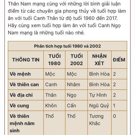
Thân Nam mạng cùng với những lời bình giải luận
điểm từ các chuyên gia phong thủy về tuổi hợp làm
ăn với tuổi Canh Thân từ độ tuổi 1960 đến 2017.
Hãy cùng xem tuổi hợp làm ăn với tuổi Canh Ngọ
Nam mạng là những tuổi nào nhé.
Phân tích hợp tuổi 1980 và 2002
TUỔI
TUỔI
NHẬN
THÔNG TIN
ĐIỂM
1980
2002
XÉT
Về mệnh
Mộc
Mộc
Bình Hòa
2
Về thiên can
Canh
Nhâm
Bình Hòa
2
Về địa chi
Thân
Ngọ
Tự Hình
2
Về cung
Khôn
Cấn
Ngũ Quỷ
1
Về thiên
Thổ
Thổ
Tương
0
mệnh năm
Khắc
sinh