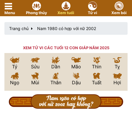
Menu
Phong thủy
Xem tuổi
Tử vi
Xem bói
Trang chủ
Nam 1980 có hợp với nữ 2002
XEM TỬ VI CÁC TUỔI 12 CON GIÁP NĂM 2025
Tý
Sửu
Dần
Mão
Thìn
Tỵ
Ngọ
Mùi
Thân
Dậu
Tuất
Hợi
Nam 1980 có hợp
với nữ 2002 hay không?