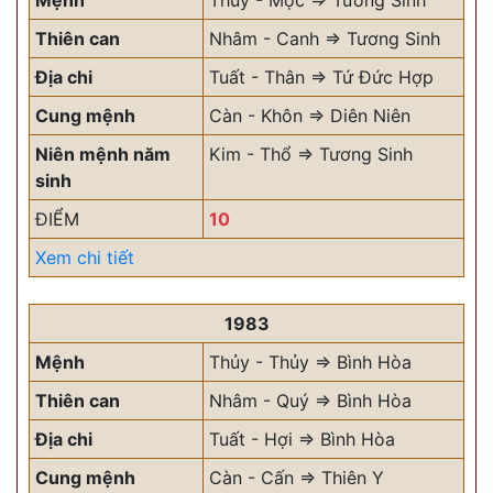
Mệnh
Thủy - Mộc => Tương Sinh
Thiên can
Nhâm - Canh => Tương Sinh
Địa chi
Tuất - Thân => Tứ Đức Hợp
Cung mệnh
Càn - Khôn => Diên Niên
Niên mệnh năm
Kim - Thổ => Tương Sinh
sinh
ĐIỂM
10
Xem chi tiết
1983
Mệnh
Thủy - Thủy => Bình Hòa
Thiên can
Nhâm - Quý => Bình Hòa
Địa chi
Tuất - Hợi => Bình Hòa
Cung mệnh
Càn - Cấn => Thiên Y