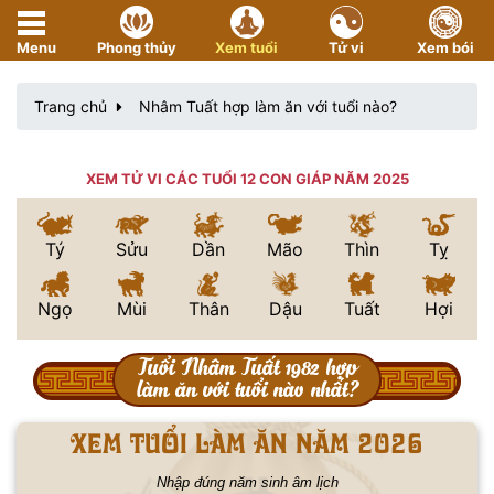
Menu
Phong thủy
Xem tuổi
Tử vi
Xem bói
Trang chủ
Nhâm Tuất hợp làm ăn với tuổi nào?
XEM TỬ VI CÁC TUỔI 12 CON GIÁP NĂM 2025
Tý
Sửu
Dần
Mão
Thìn
Tỵ
Ngọ
Mùi
Thân
Dậu
Tuất
Hợi
Tuổi Nhâm Tuất 1982 hợp
làm ăn với tuổi nào nhất?
xem tuổi làm ăn năm 2026
Nhập đúng năm sinh âm lịch