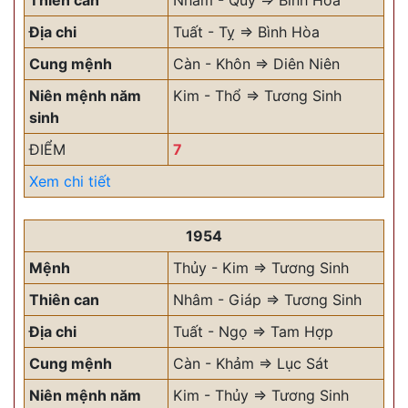
Thiên can
Nhâm - Quý => Bình Hòa
Địa chi
Tuất - Tỵ => Bình Hòa
Cung mệnh
Càn - Khôn => Diên Niên
Niên mệnh năm
Kim - Thổ => Tương Sinh
sinh
ĐIỂM
7
Xem chi tiết
1954
Mệnh
Thủy - Kim => Tương Sinh
Thiên can
Nhâm - Giáp => Tương Sinh
Địa chi
Tuất - Ngọ => Tam Hợp
Cung mệnh
Càn - Khảm => Lục Sát
Niên mệnh năm
Kim - Thủy => Tương Sinh