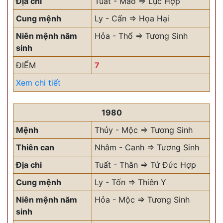
Địa chi
Tuất - Mão => Lục Hợp
Cung mệnh
Ly - Cấn => Họa Hại
Niên mệnh năm
Hỏa - Thổ => Tương Sinh
sinh
ĐIỂM
7
Xem chi tiết
1980
Mệnh
Thủy - Mộc => Tương Sinh
Thiên can
Nhâm - Canh => Tương Sinh
Địa chi
Tuất - Thân => Tứ Đức Hợp
Cung mệnh
Ly - Tốn => Thiên Y
Niên mệnh năm
Hỏa - Mộc => Tương Sinh
sinh