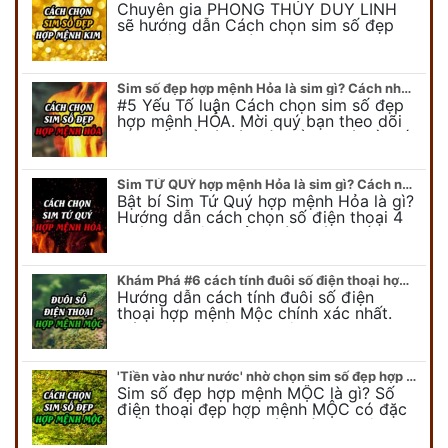
Chuyên gia PHONG THỦY DUY LINH
sẽ hướng dẫn Cách chọn sim số đẹp
hợp mệnh KIM. Mời quý bạn theo dõi
để có cái nhìn tổng quát về số…
Sim số đẹp hợp mệnh Hỏa là sim gì? Cách nhận biết sim đẹp hợp mệnh Hỏa
#5 Yếu Tố luận Cách chọn sim số đẹp
hợp mệnh HỎA. Mời quý bạn theo dõi
bài viết để có cái nhìn tổng quát về số
điện thoại đẹp…
Sim TỨ QUÝ hợp mệnh Hỏa là sim gì? Cách nhận biết sim tứ quý hợp mệnh Hỏa
Bật bí Sim Tứ Quý hợp mệnh Hỏa là gì?
Hướng dẫn cách chọn số điện thoại 4
quý hợp mệnh Hỏa chính xác nhất.
Cùng chuyên gia tại phongthuyso.vn…
Khám Phá #6 cách tính đuôi số điện thoại hợp mệnh Mộc
Hướng dẫn cách tính đuôi số điện
thoại hợp mệnh Mộc chính xác nhất.
Cách chọn đuôi sim điện thoại hợp
mệnh Mộc với #6 cách luận giải. Cùng
chuyên…
'Tiền vào như nước' nhờ chọn sim số đẹp hợp mệnh MỘC
Sim số đẹp hợp mệnh MỘC là gì? Số
điện thoại đẹp hợp mệnh MỘC có đặc
điểm ra sao? Dưới góc nhìn chuyên gia
PHONG THỦY DUY LINH, mới…