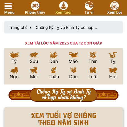
Menu
Phong thủy
Xem tuổi
Tử vi
Xem bói
Trang chủ
Chồng Kỷ Tỵ vợ Bính Tý có hợp...
XEM TÀI LỘC NĂM 2025 CỦA 12 CON GIÁP
Tý
Sửu
Dần
Mão
Thìn
Tỵ
Ngọ
Mùi
Thân
Dậu
Tuất
Hợi
Chồng Kỷ Tỵ vợ Bính Tý
có hợp nhau không?
Xem tuổi vợ chồng
theo năm sinh