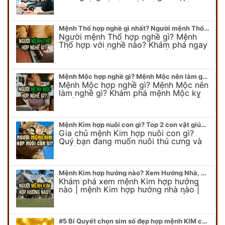
mệnh Hỏa để hút nhiều tài lộc. Giúp
quý vị mệnh Hỏa chọn nghề hợp…
Mệnh Thổ hợp nghề gì nhất? Người mệnh Thổ kỵ nghề gì?
Người mệnh Thổ hợp nghề gì? Mệnh
Thổ hợp với nghề nào? Khám phá ngay
để chọn nghề hợp mệnh Thổ. Cũng như
biết được mệnh Thổ kỵ nghề gì?
Mệnh Mộc hợp nghề gì? Mệnh Mộc nên làm gì? Mệnh Mộc kỵ nghề nào?
Mệnh Mộc hợp nghề gì? Mệnh Mộc nên
làm nghề gì? Khám phá mệnh Mộc kỵ
nghề gì không nên làm. Xem ngay để
biết chính xác người mệnh Mộc…
Mệnh Kim hợp nuôi con gì? Top 2 con vật giúp gia chủ Phát tài phát lộc
Gia chủ mệnh Kim hợp nuôi con gì?
Quý bạn đang muốn nuôi thú cưng và
muốn chọn một con vật nuôi hợp
phong thủy. Chuyên gia phong thủy
Duy…
Mệnh Kim hợp hướng nào? Xem Hướng Nhà, Phòng ngủ, Làm việc hợp mệnh Kim
Khám phá xem mệnh Kim hợp hướng
nào | mệnh Kim hợp hướng nhà nào |
mệnh Kim kê giường hướng nào | mệnh
Kim làm việc hướng nào.... Tất…
#5 Bí Quyết chọn sim số đẹp hợp mệnh KIM chuẩn xác nhất