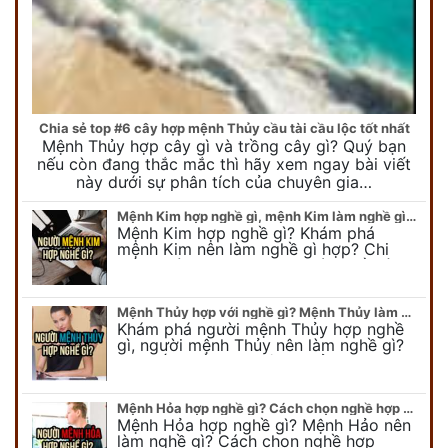
Chia sẻ top #6 cây hợp mệnh Thủy cầu tài cầu lộc tốt nhất
Mệnh Thủy hợp cây gì và trồng cây gì? Quý bạn
nếu còn đang thắc mắc thì hãy xem ngay bài viết
này dưới sự phân tích của chuyên gia…
Mệnh Kim hợp nghề gì, mệnh Kim làm nghề gì để #Phát Tài Lộc
Mệnh Kim hợp nghề gì? Khám phá
mệnh Kim nên làm nghề gì hợp? Chi
tiết người mang kim hợp với nghề gì sẽ
được bật bí trong bài viết…
Mệnh Thủy hợp với nghề gì? Mệnh Thủy làm nghề gì để #Ăn nên làm ra
Khám phá người mệnh Thủy hợp nghề
gì, người mệnh Thủy nên làm nghề gì?
Chi tiết nghề hợp mệnh Thủy sẽ được
chuyên gia Phong Thủy Duy Linh bật…
Mệnh Hỏa hợp nghề gì? Cách chọn nghề hợp mệnh Hỏa hút nhiều tài lộc
Mệnh Hỏa hợp nghề gì? Mệnh Hảo nên
làm nghề gì? Cách chọn nghề hợp