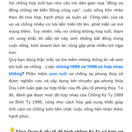
Vợ chồng hợp tuổi tựa như câu nói dân gian xưa “đồng vợ
đồng chồng tát biển Đông cũng cạn”, cuộc sống hôn nhân
theo đó hòa hợp, hạnh phúc và suôn sẻ. Công việc của cả
vợ và chồng nhiều cơ hội tiến triển tốt lên, phát triển và mở
mang thêm. Tuy nhiên, nếu vợ chồng không hợp tuổi, thậm
chí xung khắc thì dẫn tới nảy sinh những bất đồng trong
cuộc sống, kinh doanh làm ăn cũng gặp phải nhiều trở ngại
hơn.
Quý bạn đang thắc mắc và tìm kiếm những thông tin về xem
chồng 1989 vợ 1996 có hợp nhau
bói tuổi vợ chồng - Luận
không
?
Phần mềm
xem tuổi
vợ chồng tại phong thủy số
được nghiên cứu và xây dựng bởi chuyên gia phong thủy
Duy Linh luận giải sự hợp khắc của #5 yếu tố phong thủy. Từ
đó, đánh giá được mức độ hợp nhau của Chồng Kỷ Tỵ 1989
vợ Bính Tý 1996, cũng như cách hóa giải xung khắc giúp
tình cảm vợ chồng luôn bền chặt, cuộc sống hôn nhân thêm
hạnh phúc:
Tổng Quan 6 yếu tố để bình chồng Kỷ Tỵ có hợp vợ