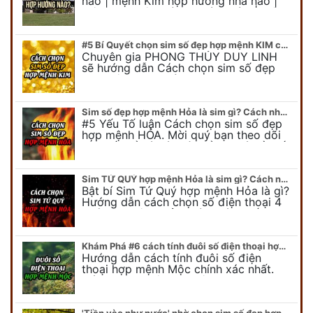
nào | mệnh Kim hợp hướng nhà nào |
mệnh Kim kê giường hướng nào | mệnh
Kim làm việc hướng nào.... Tất…
#5 Bí Quyết chọn sim số đẹp hợp mệnh KIM chuẩn xác nhất
Chuyên gia PHONG THỦY DUY LINH
sẽ hướng dẫn Cách chọn sim số đẹp
hợp mệnh KIM. Mời quý bạn theo dõi
để có cái nhìn tổng quát về số…
Sim số đẹp hợp mệnh Hỏa là sim gì? Cách nhận biết sim đẹp hợp mệnh Hỏa
#5 Yếu Tố luận Cách chọn sim số đẹp
hợp mệnh HỎA. Mời quý bạn theo dõi
bài viết để có cái nhìn tổng quát về số
điện thoại đẹp…
Sim TỨ QUÝ hợp mệnh Hỏa là sim gì? Cách nhận biết sim tứ quý hợp mệnh Hỏa
Bật bí Sim Tứ Quý hợp mệnh Hỏa là gì?
Hướng dẫn cách chọn số điện thoại 4
quý hợp mệnh Hỏa chính xác nhất.
Cùng chuyên gia tại phongthuyso.vn…
Khám Phá #6 cách tính đuôi số điện thoại hợp mệnh Mộc
Hướng dẫn cách tính đuôi số điện
thoại hợp mệnh Mộc chính xác nhất.
Cách chọn đuôi sim điện thoại hợp
mệnh Mộc với #6 cách luận giải. Cùng
chuyên…