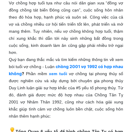
Vợ chồng hợp tuổi tựa như câu nói dân gian xưa “đồng vợ
đồng chồng tát biển Đông cũng cạn”, cuộc sống hôn nhân
theo đó hòa hợp, hạnh phúc và suôn sẻ. Công việc của cả
vợ và chồng nhiều cơ hội tiến triển tốt lên, phát triển và mở
mang thêm. Tuy nhiên, nếu vợ chồng không hợp tuổi, thậm
chí xung khắc thì dẫn tới nảy sinh những bất đồng trong
cuộc sống, kinh doanh làm ăn cũng gặp phải nhiều trở ngại
hơn.
Quý bạn đang thắc mắc và tìm kiếm những thông tin về xem
chồng 2001 vợ 1992 có hợp nhau
bói tuổi vợ chồng - Luận
không
?
Phần mềm
xem tuổi
vợ chồng tại phong thủy số
được nghiên cứu và xây dựng bởi chuyên gia phong thủy
Duy Linh luận giải sự hợp khắc của #5 yếu tố phong thủy. Từ
đó, đánh giá được mức độ hợp nhau của Chồng Tân Tỵ
2001 vợ Nhâm Thân 1992, cũng như cách hóa giải xung
khắc giúp tình cảm vợ chồng luôn bền chặt, cuộc sống hôn
nhân thêm hạnh phúc:
Tổng Quan 6 yếu tố để bình chồng Tân Tỵ có hợp