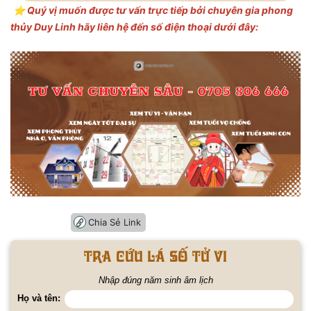
⭐️ Quý vị muốn được tư vấn trực tiếp bởi chuyên gia phong
thủy Duy Linh hãy liên hệ đến số điện thoại dưới đây:
Chia Sẻ Link
Tra cứu lá số tử vi
Nhập đúng năm sinh âm lịch
Họ và tên: