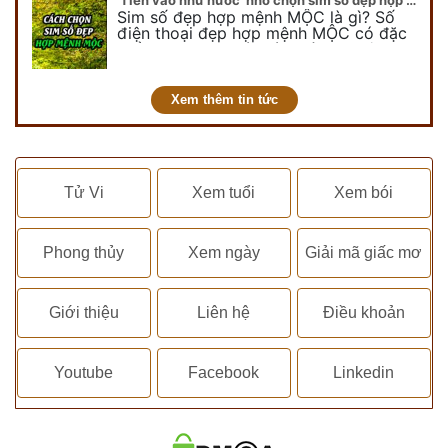
'Tiền vào như nước' nhờ chọn sim số đẹp hợp mệnh MỘC
Sim số đẹp hợp mệnh MỘC là gì? Số
điện thoại đẹp hợp mệnh MỘC có đặc
điểm ra sao? Dưới góc nhìn chuyên gia
PHONG THỦY DUY LINH, mới…
Xem thêm tin tức
Tử Vi
Xem tuổi
Xem bói
Phong thủy
Xem ngày
Giải mã giấc mơ
Giới thiệu
Liên hệ
Điều khoản
Youtube
Facebook
Linkedin