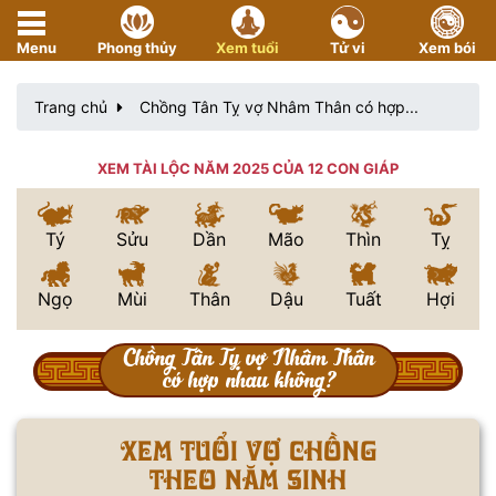
Menu
Phong thủy
Xem tuổi
Tử vi
Xem bói
Trang chủ
Chồng Tân Tỵ vợ Nhâm Thân có hợp...
XEM TÀI LỘC NĂM 2025 CỦA 12 CON GIÁP
Tý
Sửu
Dần
Mão
Thìn
Tỵ
Ngọ
Mùi
Thân
Dậu
Tuất
Hợi
Chồng Tân Tỵ vợ Nhâm Thân
có hợp nhau không?
Xem tuổi vợ chồng
theo năm sinh