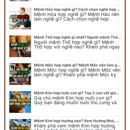
chuyên gia Phong Thủy Duy Linh bật…
Mệnh Hỏa hợp nghề gì? Cách chọn nghề hợp mệnh Hỏa hút nhiều tài lộc
Mệnh Hỏa hợp nghề gì? Mệnh Hảo nên
làm nghề gì? Cách chọn nghề hợp
mệnh Hỏa để hút nhiều tài lộc. Giúp
quý vị mệnh Hỏa chọn nghề hợp…
Mệnh Thổ hợp nghề gì nhất? Người mệnh Thổ kỵ nghề gì?
Người mệnh Thổ hợp nghề gì? Mệnh
Thổ hợp với nghề nào? Khám phá ngay
để chọn nghề hợp mệnh Thổ. Cũng như
biết được mệnh Thổ kỵ nghề gì?
Mệnh Mộc hợp nghề gì? Mệnh Mộc nên làm gì? Mệnh Mộc kỵ nghề nào?
Mệnh Mộc hợp nghề gì? Mệnh Mộc nên
làm nghề gì? Khám phá mệnh Mộc kỵ
nghề gì không nên làm. Xem ngay để
biết chính xác người mệnh Mộc…
Mệnh Kim hợp nuôi con gì? Top 2 con vật giúp gia chủ Phát tài phát lộc
Gia chủ mệnh Kim hợp nuôi con gì?
Quý bạn đang muốn nuôi thú cưng và
muốn chọn một con vật nuôi hợp
phong thủy. Chuyên gia phong thủy
Duy…
Mệnh Kim hợp hướng nào? Xem Hướng Nhà, Phòng ngủ, Làm việc hợp mệnh Kim
Khám phá xem mệnh Kim hợp hướng