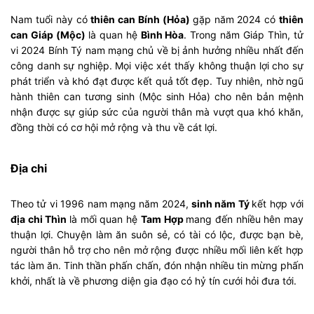
Nam tuổi này có
thiên can Bính (Hỏa)
gặp năm 2024 có
thiên
can Giáp (Mộc)
là quan hệ
Bình Hòa
. Trong năm Giáp Thìn, tử
vi 2024 Bính Tý nam mạng chủ về bị ảnh hưởng nhiều nhất đến
công danh sự nghiệp. Mọi việc xét thấy không thuận lợi cho sự
phát triển và khó đạt được kết quả tốt đẹp. Tuy nhiên, nhờ ngũ
hành thiên can tương sinh (Mộc sinh Hỏa) cho nên bản mệnh
nhận được sự giúp sức của người thân mà vượt qua khó khăn,
đồng thời có cơ hội mở rộng và thu về cát lợi.
Địa chi
Theo tử vi 1996 nam mạng năm 2024,
sinh năm Tý
kết hợp với
địa chi Thìn
là mối quan hệ
Tam Hợp
mang đến nhiều hên may
thuận lợi. Chuyện làm ăn suôn sẻ, có tài có lộc, được bạn bè,
người thân hỗ trợ cho nên mở rộng được nhiều mối liên kết hợp
tác làm ăn. Tinh thần phấn chấn, đón nhận nhiều tin mừng phấn
khởi, nhất là về phương diện gia đạo có hỷ tín cưới hỏi đưa tới.