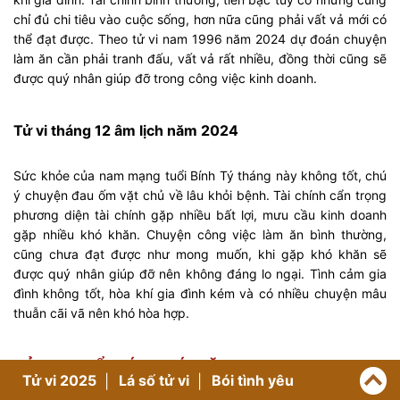
chỉ đủ chi tiêu vào cuộc sống, hơn nữa cũng phải vất vả mới có
thể đạt được. Theo tử vi nam 1996 năm 2024 dự đoán chuyện
làm ăn cần phải tranh đấu, vất vả rất nhiều, đồng thời cũng sẽ
được quý nhân giúp đỡ trong công việc kinh doanh.
Tử vi tháng 12 âm lịch năm 2024
Sức khỏe của nam mạng tuổi Bính Tý tháng này không tốt, chú
ý chuyện đau ốm vặt chủ về lâu khỏi bệnh. Tài chính cẩn trọng
phương diện tài chính gặp nhiều bất lợi, mưu cầu kinh doanh
gặp nhiều khó khăn. Chuyện công việc làm ăn bình thường,
cũng chưa đạt được như mong muốn, khi gặp khó khăn sẽ
được quý nhân giúp đỡ nên không đáng lo ngại. Tình cảm gia
đình không tốt, hòa khí gia đình kém và có nhiều chuyện mâu
thuẫn cãi vã nên khó hòa hợp.
TỬ VI TUỔI BÍNH TÝ NĂM 2024 NAM MẠNG
Tử vi 2025
Lá số tử vi
Bói tình yêu
THEO THÁNG SIN