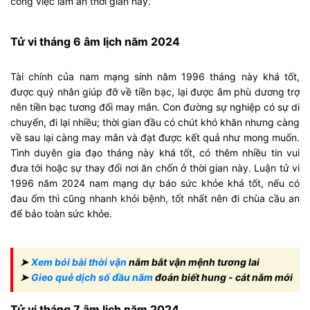
công việc làm ăn thời gian này.
Tử vi tháng 6 âm lịch năm 2024
Tài chính của nam mạng sinh năm 1996 tháng này khá tốt,
được quý nhân giúp đỡ về tiền bạc, lại được âm phù dương trợ
nên tiền bạc tương đối may mắn. Con đường sự nghiệp có sự di
chuyển, đi lại nhiều; thời gian đầu có chút khó khăn nhưng càng
về sau lại càng may mắn và đạt được kết quả như mong muốn.
Tình duyên gia đạo tháng này khá tốt, có thêm nhiều tin vui
đưa tới hoặc sự thay đổi nơi ăn chốn ở thời gian này. Luận tử vi
1996 năm 2024 nam mạng dự báo sức khỏe khá tốt, nếu có
đau ốm thì cũng nhanh khỏi bệnh, tốt nhất nên đi chùa cầu an
để bảo toàn sức khỏe.
➤
Xem bói bài thời vận
nắm bắt vận mệnh tương lai
➤
Gieo quẻ dịch số đầu năm
đoán biết hung - cát năm mới
Tử vi tháng 7 âm lịch năm 2024