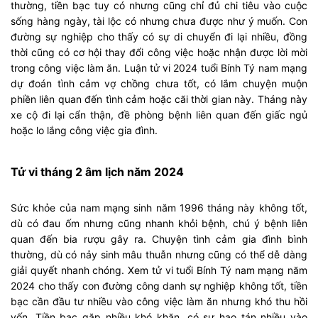
thường, tiền bạc tuy có nhưng cũng chỉ đủ chi tiêu vào cuộc
sống hàng ngày, tài lộc có nhưng chưa được như ý muốn. Con
đường sự nghiệp cho thấy có sự di chuyển đi lại nhiều, đồng
thời cũng có cơ hội thay đổi công việc hoặc nhận được lời mời
trong công việc làm ăn. Luận tử vi 2024 tuổi Bính Tý nam mạng
dự đoán tình cảm vợ chồng chưa tốt, có lắm chuyện muộn
phiền liên quan đến tình cảm hoặc cãi thời gian này. Tháng này
xe cộ đi lại cẩn thận, đề phòng bệnh liên quan đến giấc ngủ
hoặc lo lắng công việc gia đình.
Tử vi tháng 2 âm lịch năm 2024
Sức khỏe của nam mạng sinh năm 1996 tháng này không tốt,
dù có đau ốm nhưng cũng nhanh khỏi bệnh, chú ý bệnh liên
quan đến bia rượu gây ra. Chuyện tình cảm gia đình bình
thường, dù có nảy sinh mâu thuẫn nhưng cũng có thể dễ dàng
giải quyết nhanh chóng. Xem tử vi tuổi Bính Tý nam mạng năm
2024 cho thấy con đường công danh sự nghiệp không tốt, tiền
bạc cần đầu tư nhiều vào công việc làm ăn nhưng khó thu hồi
vốn. Tiền bạc gặp nhiều khó khăn, có sự hao tán nhiều vào