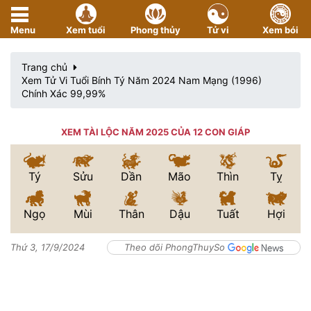
Menu
Xem tuổi
Phong thủy
Tử vi
Xem bói
Trang chủ
Xem Tử Vi Tuổi Bính Tý Năm 2024 Nam Mạng (1996)
Chính Xác 99,99%
XEM TÀI LỘC NĂM 2025 CỦA 12 CON GIÁP
Tý
Sửu
Dần
Mão
Thìn
Tỵ
Ngọ
Mùi
Thân
Dậu
Tuất
Hợi
Thứ 3, 17/9/2024
Theo dõi PhongThuySo