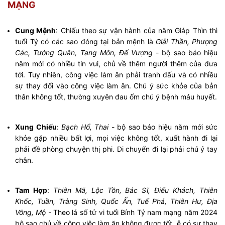
MẠNG
Cung Mệnh
: Chiếu theo sự vận hành của năm Giáp Thìn thì
tuổi Tý có các sao đóng tại bản mệnh là
Giải Thần, Phượng
Các, Tướng Quân, Tang Môn, Đế Vượng
- bộ sao báo hiệu
năm mới có nhiều tin vui, chủ về thêm người thêm của đưa
tới. Tuy nhiên, công việc làm ăn phải tranh đấu và có nhiều
sự thay đổi vào công việc làm ăn. Chú ý sức khỏe của bản
thân không tốt, thường xuyên đau ốm chú ý bệnh máu huyết.
Xung Chiếu
:
Bạch Hổ, Thai
- bộ sao báo hiệu năm mới sức
khỏe gặp nhiều bất lợi, mọi việc không tốt, xuất hành đi lại
phải đề phòng chuyện thị phi. Di chuyển đi lại phải chú ý tay
chân.
Tam Hợp
:
Thiên Mã, Lộc Tồn, Bác Sĩ, Điếu Khách, Thiên
Khốc, Tuần, Tràng Sinh, Quốc Ấn, Tuế Phá, Thiên Hư, Địa
Võng, Mộ
- Theo lá số tử vi tuổi Bính Tý nam mạng năm 2024
bộ sao chủ về công việc làm ăn không được tốt, ễ có sự thay