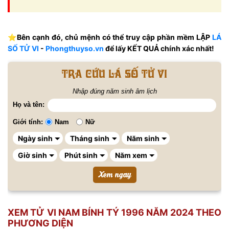
⭐️​Bên cạnh đó, chủ mệnh có thể truy cập phần mềm LẬP
LÁ
SỐ TỬ VI
-
Phongthuyso.vn
để lấy KẾT QUẢ chính xác nhất!
Tra cứu lá số tử vi
Nhập đúng năm sinh âm lịch
Họ và tên:
Giới tính:
Nam
Nữ
XEM TỬ VI NAM BÍNH TÝ 1996 NĂM 2024 THEO
PHƯƠNG DIỆN