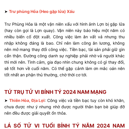
➤
Trư phùng Hỏa (Heo gặp lửa) Xấu
Trư Phùng Hỏa là một vận niên xấu với hình ảnh Lợn bị gặp lửa
(hay còn gọi là Lợn quay). Vận niên này báo hiệu một năm có
nhiều biến cố đột xuất.
Công việc làm ăn
vất vả nhưng thu
nhập không đáng là bao. Chỉ nên làm công ăn lương, không
nên mở mang thay đổi công việc. Tiền bạc, tài sản phải giữ gìn
cẩn thận. Đường công danh sự nghiệp phải nhờ vả người khác
thì mới nên. Tình cảm, gia đạo nhìn chung không có gì thay đổi,
sẽ tốt hơn về cuối năm. Có thể gặp cảnh làm ơn mắc oán nên
tốt nhất an phận thủ thường, chờ thời cơ tới.
TỨ TRỤ TỬ VI BÍNH TÝ 2024 NAM MẠNG
➤
Thiên Hòa, Địa Lợi
: Công việc và tiền bạc tuy còn khó khăn,
chưa được như ý nhưng nhờ được người thân bạn bè giúp đỡ
nên đều được giải quyết ổn thỏa.
LÁ SỐ TỬ VI TUỔI BÍNH TÝ NĂM 2024 NAM