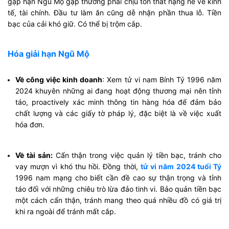
gặp hạn Ngũ Mộ gặp thường phải chịu tổn thất nặng nề về kinh
tế, tài chính. Đầu tư làm ăn cũng dễ nhận phần thua lỗ. Tiền
bạc của cải khó giữ. Có thể bị trộm cắp.
Hóa giải hạn Ngũ Mộ
Về công việc kinh doanh
: Xem tử vi nam Bính Tý 1996 năm
2024 khuyên những ai đang hoạt động thương mại nên tỉnh
táo, proactively xác minh thông tin hàng hóa để đảm bảo
chất lượng và các giấy tờ pháp lý, đặc biệt là về việc xuất
hóa đơn.
Về tài sản:
Cẩn thận trong việc quản lý tiền bạc, tránh cho
vay mượn vì khó thu hồi. Đồng thời,
tử vi năm 2024 tuổi Tý
1996 nam mạng cho biết cần đề cao sự thận trọng và tỉnh
táo đối với những chiêu trò lừa đảo tinh vi. Bảo quản tiền bạc
một cách cẩn thận, tránh mang theo quá nhiều đồ có giá trị
khi ra ngoài để tránh mất cắp.