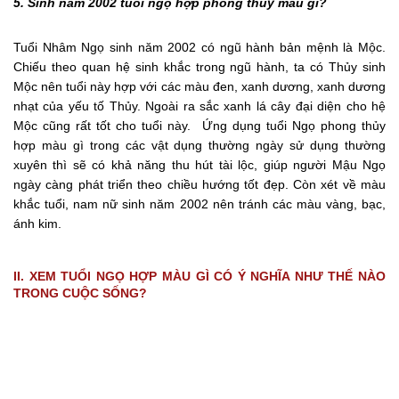
5. Sinh năm 2002 tuổi ngọ hợp phong thủy màu gì?
Tuổi Nhâm Ngọ sinh năm 2002 có ngũ hành bản mệnh là Mộc.
Chiếu theo quan hệ sinh khắc trong ngũ hành, ta có Thủy sinh
Mộc nên tuổi này hợp với các màu đen, xanh dương, xanh dương
nhạt của yếu tố Thủy. Ngoài ra sắc xanh lá cây đại diện cho hệ
Mộc cũng rất tốt cho tuổi này. Ứng dụng tuổi Ngọ phong thủy
hợp màu gì trong các vật dụng thường ngày sử dụng thường
xuyên thì sẽ có khả năng thu hút tài lộc, giúp người Mậu Ngọ
ngày càng phát triển theo chiều hướng tốt đẹp. Còn xét về màu
khắc tuổi, nam nữ sinh năm 2002 nên tránh các màu vàng, bạc,
ánh kim.
II. XEM TUỔI NGỌ HỢP MÀU GÌ CÓ Ý NGHĨA NHƯ THẾ NÀO
TRONG CUỘC SỐNG?