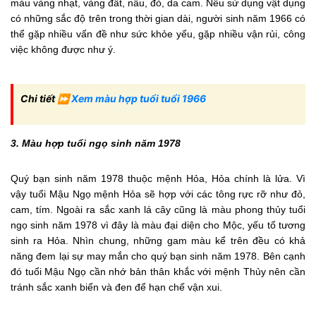
màu vàng nhạt, vàng đất, nâu, đỏ, da cam. Nếu sử dụng vật dụng
có những sắc độ trên trong thời gian dài, người sinh năm 1966 có
thể gặp nhiều vấn đề như sức khỏe yếu, gặp nhiều vận rủi, công
việc không được như ý.
Chi tiết ⏩
Xem màu hợp tuổi tuổi 1966
3. Màu hợp tuổi ngọ sinh năm 1978
Quý bạn sinh năm 1978 thuộc mệnh Hỏa, Hỏa chính là lửa. Vì
vậy tuổi Mậu Ngọ mệnh Hỏa sẽ hợp với các tông rực rỡ như đỏ,
cam, tím. Ngoài ra sắc xanh lá cây cũng là màu phong thủy tuổi
ngọ sinh năm 1978 vì đây là màu đại diện cho Mộc, yếu tố tương
sinh ra Hỏa. Nhìn chung, những gam màu kể trên đều có khả
năng đem lại sự may mắn cho quý bạn sinh năm 1978. Bên cạnh
đó tuổi Mậu Ngọ cần nhớ bản thân khắc với mệnh Thủy nên cần
tránh sắc xanh biển và đen để hạn chế vận xui.