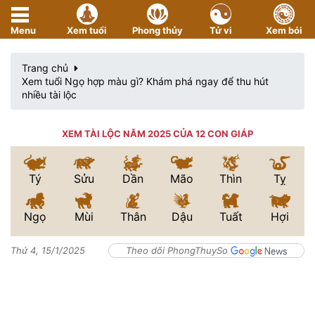
Menu
Xem tuổi
Phong thủy
Tử vi
Xem bói
Trang chủ
Xem tuổi Ngọ hợp màu gì? Khám phá ngay để thu hút
nhiều tài lộc
XEM TÀI LỘC NĂM 2025 CỦA 12 CON GIÁP
Tý
Sửu
Dần
Mão
Thìn
Tỵ
Ngọ
Mùi
Thân
Dậu
Tuất
Hợi
Thứ 4, 15/1/2025
Theo dõi PhongThuySo