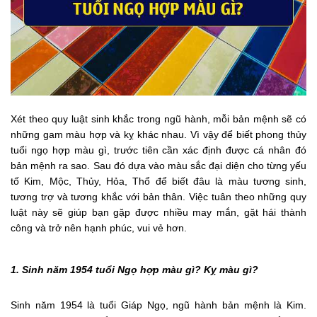
Xét theo quy luật sinh khắc trong ngũ hành, mỗi bản mệnh sẽ có
những gam màu hợp và kỵ khác nhau. Vì vậy để biết phong thủy
tuổi ngọ hợp màu gì, trước tiên cần xác định được cá nhân đó
bản mệnh ra sao. Sau đó dựa vào màu sắc đại diện cho từng yếu
tố Kim, Mộc, Thủy, Hỏa, Thổ để biết đâu là màu tương sinh,
tương trợ và tương khắc với bản thân. Việc tuân theo những quy
luật này sẽ giúp bạn gặp được nhiều may mắn, gặt hái thành
công và trở nên hạnh phúc, vui vẻ hơn.
1. Sinh năm 1954 tuổi Ngọ hợp màu gì? Kỵ màu gì?
Sinh năm 1954 là tuổi Giáp Ngọ, ngũ hành bản mệnh là Kim.