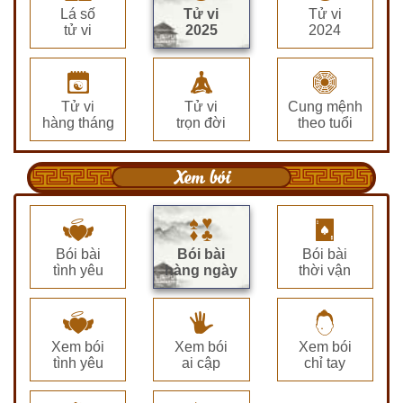
Lá số
Tử vi
Tử vi
tử vi
2025
2024
Tử vi
Tử vi
Cung mệnh
hàng tháng
trọn đời
theo tuổi
Xem bói
Bói bài
Bói bài
Bói bài
tình yêu
hàng ngày
thời vận
Xem bói
Xem bói
Xem bói
tình yêu
ai cập
chỉ tay