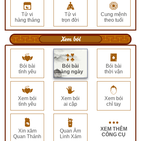
Tử vi
Tử vi
Cung mệnh
hàng tháng
trọn đời
theo tuổi
Xem bói
Bói bài
Bói bài
Bói bài
tình yêu
hàng ngày
thời vận
Xem bói
Xem bói
Xem bói
tình yêu
ai cập
chỉ tay
XEM THÊM
Xin xăm
Quan Âm
CÔNG CỤ
Quan Thánh
Linh Xám