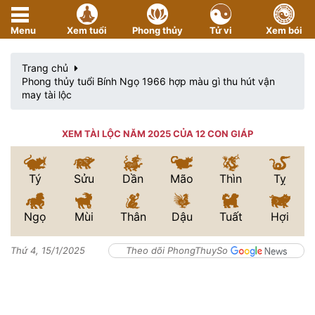
Menu
Xem tuổi
Phong thủy
Tử vi
Xem bói
Trang chủ
Phong thủy tuổi Bính Ngọ 1966 hợp màu gì thu hút vận
may tài lộc
XEM TÀI LỘC NĂM 2025 CỦA 12 CON GIÁP
Tý
Sửu
Dần
Mão
Thìn
Tỵ
Ngọ
Mùi
Thân
Dậu
Tuất
Hợi
Thứ 4, 15/1/2025
Theo dõi PhongThuySo