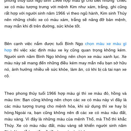
phong thủy tuổi Ngọ sinh 1966 hợp màu gì cho biết những chiếc
xe có màu tượng trưng với mệnh Kim như xám, trắng, ghi cũng
rất hợp với người sinh năm 1966 vì theo ngũ hành, Kim sinh Thủy
nên những chiếc xe có màu xám, trắng sẽ nâng đỡ bản mệnh,
may mắn khi đi trên đường, sức khỏe tốt.
Bên cạnh việc nắm được tuổi Bính Ngọ
chọn màu xe màu gì
hợp
thì việc xác định màu xe kỵ cũng quan trọng không kém.
Người sinh năm Bính Ngọ không nên chọn xe màu xanh lục. Xe
màu này sẽ mang đến những điều kém may mắn nếu bạn sở hữu
nó, ảnh hưởng nhiều về sức khỏe, làm ăn, có khi bị cả tai nạn xe
cộ.
Theo phong thủy tuổi 1966 hợp màu gì thì xe màu đỏ, hồng và
màu tím: Bạn cũng không nên chọn các xe có màu này vì đây là
các màu tượng trưng cho mệnh hỏa, khi sử dụng thì xe hay bị
hỏng.Ngoài ra, bạn cũng không nên đi các xe có màu nâu đất,
màu vàng. Vì đây là những màu của mệnh Thổ, mà Thổ thì khắc
Thủy. Xe có màu nâu đất, màu vàng sẽ khiến người sinh năm