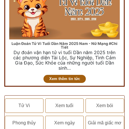
Luận Đoán Tử Vi Tuổi Dần Năm 2025 Nam - Nữ Mạng #Chi
Tiết
Dự đoán vận hạn tử vi tuổi Dần năm 2025 trên
các phương diện Tài Lộc, Sự Nghiệp, Tình Cảm
Gia Đạo, Sức Khỏe của những người tuổi Dần
sinh…
Xem thêm tin tức
Tử Vi
Xem tuổi
Xem bói
Phong thủy
Xem ngày
Giải mã giấc mơ