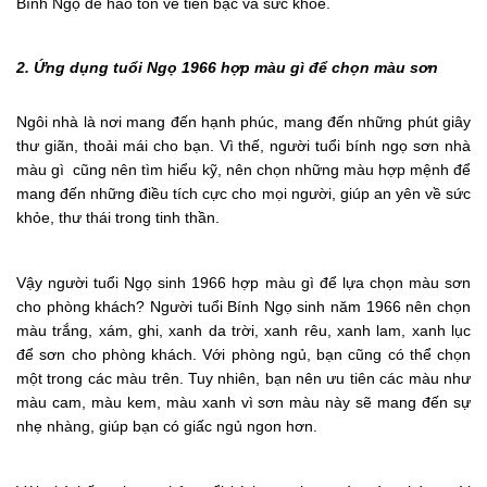
Bính Ngọ dễ hao tổn về tiền bạc và sức khỏe.
2. Ứng dụng tuổi Ngọ 1966 hợp màu gì để chọn màu sơn
Ngôi nhà là nơi mang đến hạnh phúc, mang đến những phút giây
thư giãn, thoải mái cho bạn. Vì thế, người tuổi bính ngọ sơn nhà
màu gì cũng nên tìm hiểu kỹ, nên chọn những màu hợp mệnh để
mang đến những điều tích cực cho mọi người, giúp an yên về sức
khỏe, thư thái trong tinh thần.
Vậy người tuổi Ngọ sinh 1966 hợp màu gì để lựa chọn màu sơn
cho phòng khách? Người tuổi Bính Ngọ sinh năm 1966 nên chọn
màu trắng, xám, ghi, xanh da trời, xanh rêu, xanh lam, xanh lục
để sơn cho phòng khách. Với phòng ngủ, bạn cũng có thể chọn
một trong các màu trên. Tuy nhiên, bạn nên ưu tiên các màu như
màu cam, màu kem, màu xanh vì sơn màu này sẽ mang đến sự
nhẹ nhàng, giúp bạn có giấc ngủ ngon hơn.