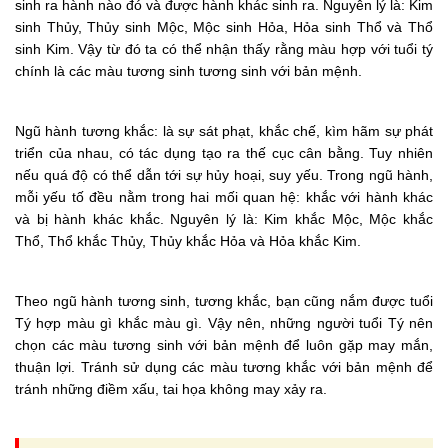
sinh ra hành nào đó và được hành khác sinh ra. Nguyên lý là: Kim
sinh Thủy, Thủy sinh Mộc, Mộc sinh Hỏa, Hỏa sinh Thổ và Thổ
sinh Kim. Vậy từ đó ta có thể nhận thấy rằng màu hợp với tuổi tý
chính là các màu tương sinh tương sinh với bản mệnh.
Ngũ hành tương khắc: là sự sát phạt, khắc chế, kìm hãm sự phát
triển của nhau, có tác dụng tạo ra thế cục cân bằng. Tuy nhiên
nếu quá độ có thể dẫn tới sự hủy hoại, suy yếu. Trong ngũ hành,
mỗi yếu tố đều nằm trong hai mối quan hệ: khắc với hành khác
và bị hành khác khắc. Nguyên lý là: Kim khắc Mộc, Mộc khắc
Thổ, Thổ khắc Thủy, Thủy khắc Hỏa và Hỏa khắc Kim.
Theo ngũ hành tương sinh, tương khắc, bạn cũng nắm được tuổi
Tý hợp màu gì khắc màu gì. Vậy nên, những người tuổi Tý nên
chọn các màu tương sinh với bản mệnh để luôn gặp may mắn,
thuận lợi. Tránh sử dụng các màu tương khắc với bản mệnh để
tránh những điềm xấu, tai họa không may xảy ra.