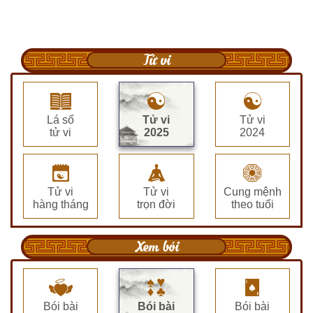
Tử vi
Lá số
Tử vi
Tử vi
tử vi
2025
2024
Tử vi
Tử vi
Cung mệnh
hàng tháng
trọn đời
theo tuổi
Xem bói
Bói bài
Bói bài
Bói bài