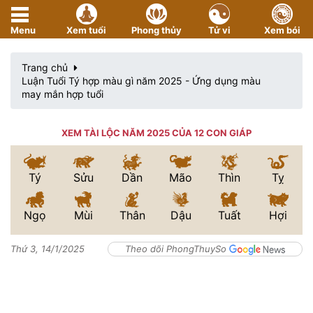
Menu
Xem tuổi
Phong thủy
Tử vi
Xem bói
Trang chủ
Luận Tuổi Tý hợp màu gì năm 2025 - Ứng dụng màu
may mắn hợp tuổi
XEM TÀI LỘC NĂM 2025 CỦA 12 CON GIÁP
Tý
Sửu
Dần
Mão
Thìn
Tỵ
Ngọ
Mùi
Thân
Dậu
Tuất
Hợi
Thứ 3, 14/1/2025
Theo dõi PhongThuySo