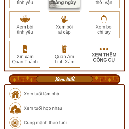
tình yêu
hàng ngày
thời vận
Xem bói
Xem bói
Xem bói
tình yêu
ai cập
chỉ tay
XEM THÊM
Xin xăm
Quan Âm
CÔNG CỤ
Quan Thánh
Linh Xám
Xem tuổi
Xem tuổi làm nhà
Xem tuổi hợp nhau
Cung mệnh theo tuổi