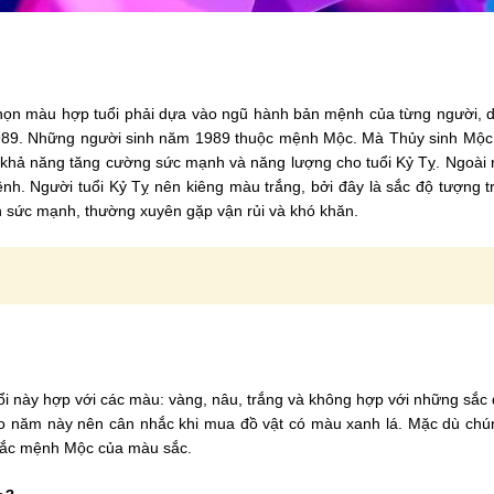
chọn màu hợp tuổi phải dựa vào ngũ hành bản mệnh của từng người, d
 1989. Những người sinh năm 1989 thuộc mệnh Mộc. Mà Thủy sinh Mộ
 khả năng tăng cường sức mạnh và năng lượng cho tuổi Kỷ Tỵ. Ngoài r
h. Người tuổi Kỷ Tỵ nên kiêng màu trắng, bởi đây là sắc độ tượng 
n sức mạnh, thường xuyên gặp vận rủi và khó khăn.
i này hợp với các màu: vàng, nâu, trắng và không hợp với những sắc 
ào năm này nên cân nhắc khi mua đồ vật có màu xanh lá. Mặc dù ch
khắc mệnh Mộc của màu sắc.