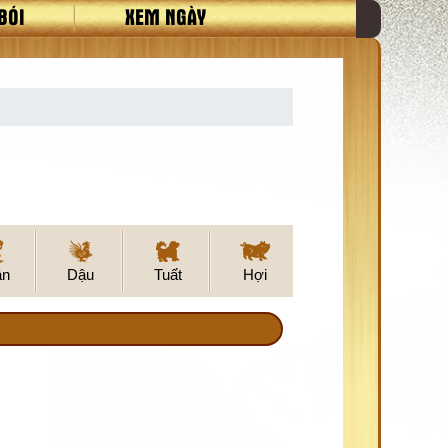
BÓI
XEM NGÀY
ân
Dậu
Tuất
Hợi