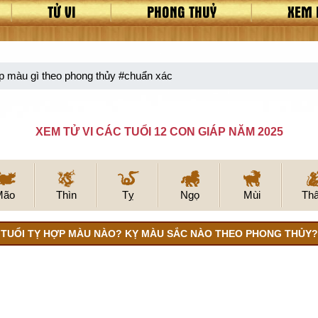
TỬ VI
PHONG THUỶ
XEM 
p màu gì theo phong thủy #chuẩn xác
XEM TỬ VI CÁC TUỔI 12 CON GIÁP NĂM 2025
Mão
Thìn
Tỵ
Ngọ
Mùi
Th
TUỔI TỴ HỢP MÀU NÀO? KỴ MÀU SẮC NÀO THEO PHONG THỦY?