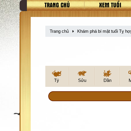
TRANG CHỦ
XEM TUỔI
Trang chủ
Khám phá bí mật tuổi Tỵ hợ
Tý
Sửu
Dần