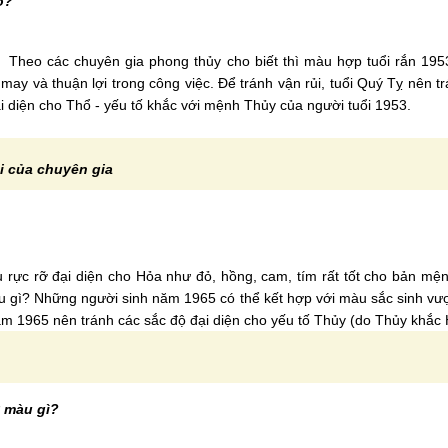
o?
 Theo các chuyên gia phong thủy cho biết thì màu hợp tuổi rắn 19
 may và thuận lợi trong công việc. Để tránh vận rủi, tuổi Quý Tỵ nên 
i diện cho Thổ - yếu tố khắc với mệnh Thủy của người tuổi 1953.
ải của chuyên gia
rực rỡ đại diện cho Hỏa như đỏ, hồng, cam, tím rất tốt cho bản mệ
 gì? Những người sinh năm 1965 có thể kết hợp với màu sắc sinh vư
năm 1965 nên tránh các sắc độ đại diện cho yếu tố Thủy (do Thủy khắc
y màu gì?