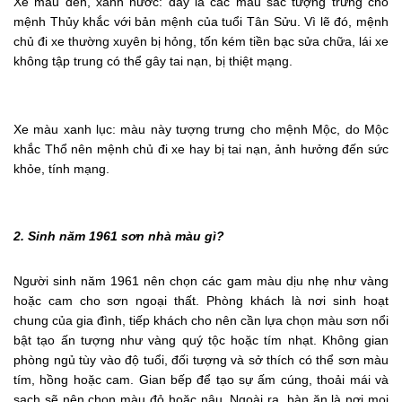
Xe màu đen, xanh nước: đây là các màu sắc tượng trưng cho
mệnh Thủy khắc với bản mệnh của tuổi Tân Sửu. Vì lẽ đó, mệnh
chủ đi xe thường xuyên bị hỏng, tốn kém tiền bạc sửa chữa, lái xe
không tập trung có thể gây tai nạn, bị thiệt mạng.
Xe màu xanh lục: màu này tượng trưng cho mệnh Mộc, do Mộc
khắc Thổ nên mệnh chủ đi xe hay bị tai nạn, ảnh hưởng đến sức
khỏe, tính mạng.
2. Sinh năm 1961 sơn nhà màu gì?
Người sinh năm 1961 nên chọn các gam màu dịu nhẹ như vàng
hoặc cam cho sơn ngoại thất. Phòng khách là nơi sinh hoạt
chung của gia đình, tiếp khách cho nên cần lựa chọn màu sơn nổi
bật tạo ấn tượng như vàng quý tộc hoặc tím nhạt. Không gian
phòng ngủ tùy vào độ tuổi, đối tượng và sở thích có thể sơn màu
tím, hồng hoặc cam. Gian bếp để tạo sự ấm cúng, thoải mái và
sạch sẽ nên chọn màu đỏ hoặc nâu. Ngoài ra, bàn ăn là nơi mọi