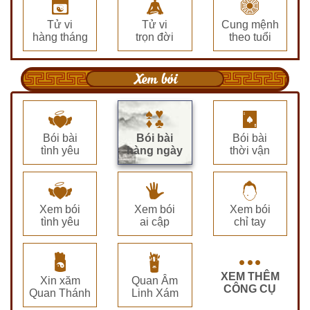
Tử vi
Tử vi
Cung mệnh
hàng tháng
trọn đời
theo tuổi
Xem bói
Bói bài
Bói bài
Bói bài
tình yêu
hàng ngày
thời vận
Xem bói
Xem bói
Xem bói
tình yêu
ai cập
chỉ tay
XEM THÊM
Xin xăm
Quan Âm
CÔNG CỤ
Quan Thánh
Linh Xám