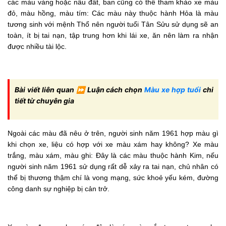
các màu vàng hoặc nâu đất, ban cũng có thể tham khảo xe màu
đỏ, màu hồng, màu tím: Các màu này thuộc hành Hỏa là màu
tương sinh với mệnh Thổ nên người tuổi Tân Sửu sử dụng sẽ an
toàn, ít bị tai nạn, tập trung hơn khi lái xe, ăn nên làm ra nhận
được nhiều tài lộc.
Bài viết liên quan ⏩ Luận cách chọn
Màu xe hợp tuổi
chi
tiết từ chuyên gia
Ngoài các màu đã nêu ở trên, người sinh năm 1961 hợp màu gì
khi chọn xe, liệu có hợp với xe màu xám hay không? Xe màu
trắng, màu xám, màu ghi: Đây là các màu thuộc hành Kim, nếu
người sinh năm 1961 sử dụng rất dễ xảy ra tai nạn, chủ nhân có
thể bị thương thậm chí là vong mạng, sức khoẻ yếu kém, đường
công danh sự nghiệp bị cản trở.