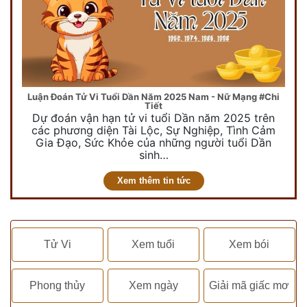
Luận Đoán Tử Vi Tuổi Dần Năm 2025 Nam - Nữ Mạng #Chi
Tiết
Dự đoán vận hạn tử vi tuổi Dần năm 2025 trên
các phương diện Tài Lộc, Sự Nghiệp, Tình Cảm
Gia Đạo, Sức Khỏe của những người tuổi Dần
sinh…
Xem thêm tin tức
Tử Vi
Xem tuổi
Xem bói
Phong thủy
Xem ngày
Giải mã giấc mơ