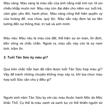
Màu vàng: Màu vàng là màu sắc của ánh nắng mặt trời rực rỡ soi
chiếu khắp muôn nơi. Màu này còn đại diện cho niềm vui, tuổi trẻ,
cảm giác yêu đời, hạnh phúc. Màu vàng cũng thể hiện quyền uy
của hoàng đế, vua chúa, quý tộc. Màu sắc này đem lại sự liên
tưởng đến sự thông thái, trí tuệ và anh minh.
Màu nâu: Màu nâu là màu của đất, thể hiện sự an toàn, ổn định,
bền vững và chắc chắn. Ngoài ra, màu sắc này còn là sự nam
tính, trầm ổn.
3. Tuổi Tân Sửu kỵ màu gì?
Qua trên chắc hẳn bạn đã nắm được tuổi Tân Sửu hợp màu gì?
Vậy để tránh những chuyện không may xảy ra, khi lựa chọn màu
hợp tuổi Sửu cần chú ý điều gì?
Người sinh năm Tân Sửu kỵ với các màu thuộc hành Mộc do Mộc
khắc Thổ. Cụ thể là màu xanh và xanh lục có thể khiến người sử