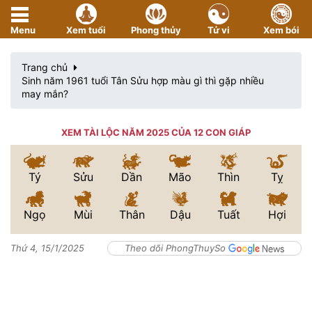
Menu
Xem tuổi
Phong thủy
Tử vi
Xem bói
Trang chủ
Sinh năm 1961 tuổi Tân Sửu hợp màu gì thì gặp nhiều
may mắn?
XEM TÀI LỘC NĂM 2025 CỦA 12 CON GIÁP
Tý
Sửu
Dần
Mão
Thìn
Tỵ
Ngọ
Mùi
Thân
Dậu
Tuất
Hợi
Thứ 4, 15/1/2025
Theo dõi PhongThuySo