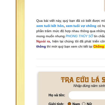
Qua bài viết này, quý bạn đã có biết được m
xem tuổi kết hôn
,
xem tuổi vợ chồng
có h
phần trăm mức độ hợp nhau thông qua những 
mong muốn nhưng
PHONG THỦY SỐ
tin chắ
Ngoài ra
,
hiện tại chúng tôi đã phát triển c
thông
thì mời quý bạn xem chi tiết tại
Chồng 
Tra cứu lá s
Nhập đúng năm sinh
Họ và tên:
Giới tính:
Nam
Nữ