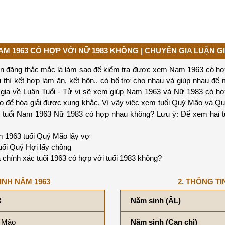
AM 1963 CÓ HỢP VỚI NỮ 1983 KHÔNG | CHUYÊN GIA LUẬN GI
ạn đăng thắc mắc là làm sao để kiểm tra được xem Nam 1963 có hợp
thì kết hợp làm ăn, kết hôn.. có bổ trợ cho nhau và giúp nhau để m
n gia về Luận Tuổi - Tử vi sẽ xem giúp Nam 1963 và Nữ 1983 có h
o để hóa giải được xung khắc. Vì vậy việc xem tuổi Quý Mão và Q
em tuổi Nam 1963 Nữ 1983 có hợp nhau không? Lưu ý: Để xem hai
 1963 tuổi Quý Mão lấy vợ
ổi Quý Hợi lấy chồng
 chính xác tuổi 1963 có hợp với tuổi 1983 không?
INH NĂM 1963
2. THÔNG TI
3
Năm sinh (ÂL)
 Mão
Năm sinh (Can chi)