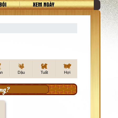
BÓI
XEM NGÀY
ân
Dậu
Tuất
Hợi
ng?