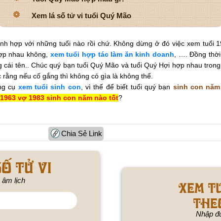
Xem lá số tử vi tuổi Quý Mão
ình hợp với những tuổi nào rồi chứ.
Không dừng ở đó việc xem tuổi 1
ợp nhau không,
xem tuổi hợp tác làm ăn kinh doanh
, …. Đồng thờ
cái tên.
. Chúc quý bạn tuổi Quý Mão và tuổi Quý Hợi hợp nhau trong 
c rằng nếu cố gắng thì không có gìa là không thể.
ông cụ
xem tuổi sinh con
, vì thế để biết tuổi quý bạn
sinh con năm
1963 vợ
1983 sinh con năm nào tốt
?
Chia Sẻ Link
ố tử vi
 âm lịch
Xem t
the
Nhập đú