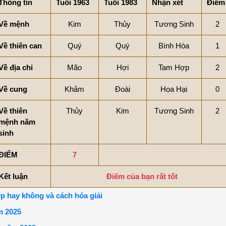
Thông tin
Tuổi 1963
Tuổi 1983
Nhận xét
Điểm
Về mệnh
Kim
Thủy
Tương Sinh
2
Về thiên can
Quý
Quý
Bình Hòa
1
Về địa chi
Mão
Hợi
Tam Hợp
2
Về cung
Khảm
Đoài
Họa Hại
0
Về thiên
Thủy
Kim
Tương Sinh
2
mệnh năm
sinh
ĐIỂM
7
Kết luận
Điểm của bạn rất tốt
p hay không và cách hóa giải
m 2025