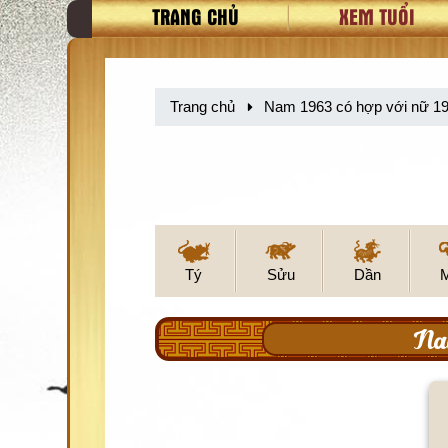
TRANG CHỦ
XEM TUỔI
Trang chủ
Nam 1963 có hợp với nữ 1
Tý
Sửu
Dần
Na