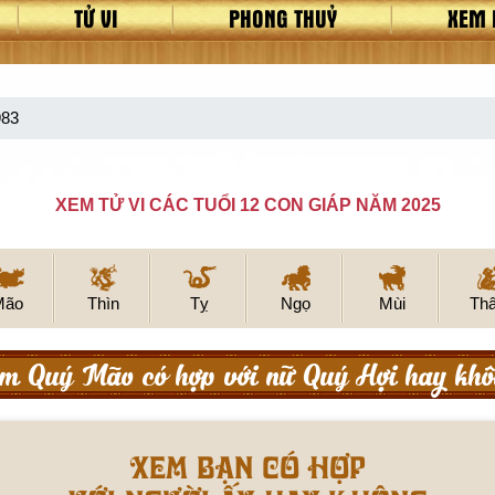
TỬ VI
PHONG THUỶ
XEM 
983
XEM TỬ VI CÁC TUỔI 12 CON GIÁP NĂM 2025
Mão
Thìn
Tỵ
Ngọ
Mùi
Th
m Quý Mão có hợp với nữ Quý Hợi hay khô
XEM BẠN CÓ HỢP