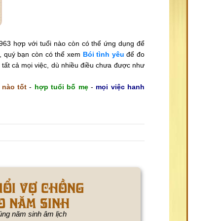
963 hợp với tuổi nào còn có thể ứng dụng để
i, quý bạn còn có thể xem
Bói tình yêu
để đo
tất cả mọi việc, dù nhiều điều chưa được như
 nào tốt
-
hợp tuổi bố mẹ
-
mọi việc hanh
uổi vợ chồng
o năm sinh
ng năm sinh âm lịch