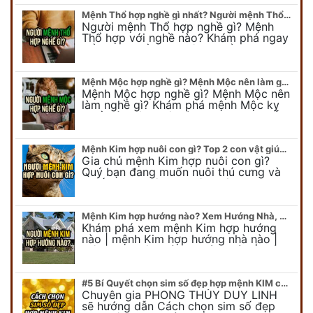
Mệnh Thổ hợp nghề gì nhất? Người mệnh Thổ kỵ nghề gì?
Người mệnh Thổ hợp nghề gì? Mệnh
Thổ hợp với nghề nào? Khám phá ngay
để chọn nghề hợp mệnh Thổ. Cũng như
biết được mệnh Thổ kỵ nghề gì?
Mệnh Mộc hợp nghề gì? Mệnh Mộc nên làm gì? Mệnh Mộc kỵ nghề nào?
Mệnh Mộc hợp nghề gì? Mệnh Mộc nên
làm nghề gì? Khám phá mệnh Mộc kỵ
nghề gì không nên làm. Xem ngay để
biết chính xác người mệnh Mộc…
Mệnh Kim hợp nuôi con gì? Top 2 con vật giúp gia chủ Phát tài phát lộc
Gia chủ mệnh Kim hợp nuôi con gì?
Quý bạn đang muốn nuôi thú cưng và
muốn chọn một con vật nuôi hợp
phong thủy. Chuyên gia phong thủy
Duy…
Mệnh Kim hợp hướng nào? Xem Hướng Nhà, Phòng ngủ, Làm việc hợp mệnh Kim
Khám phá xem mệnh Kim hợp hướng
nào | mệnh Kim hợp hướng nhà nào |
mệnh Kim kê giường hướng nào | mệnh
Kim làm việc hướng nào.... Tất…
#5 Bí Quyết chọn sim số đẹp hợp mệnh KIM chuẩn xác nhất
Chuyên gia PHONG THỦY DUY LINH
sẽ hướng dẫn Cách chọn sim số đẹp