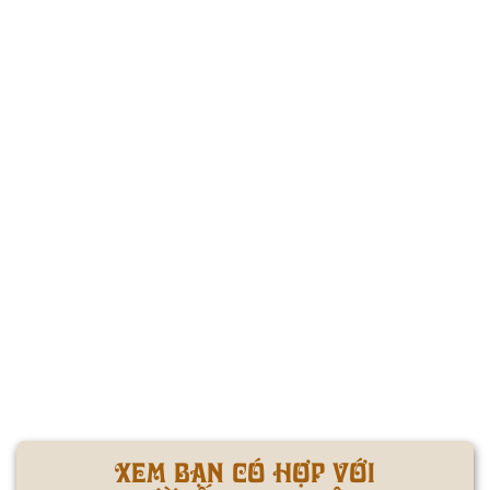
XEM BẠN CÓ HỢP VỚI