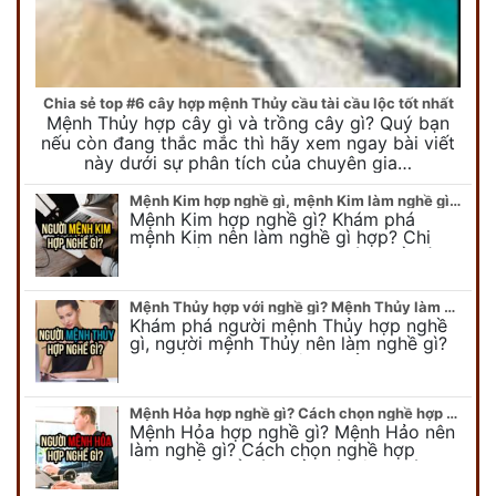
Chia sẻ top #6 cây hợp mệnh Thủy cầu tài cầu lộc tốt nhất
Mệnh Thủy hợp cây gì và trồng cây gì? Quý bạn
nếu còn đang thắc mắc thì hãy xem ngay bài viết
này dưới sự phân tích của chuyên gia…
Mệnh Kim hợp nghề gì, mệnh Kim làm nghề gì để #Phát Tài Lộc
Mệnh Kim hợp nghề gì? Khám phá
mệnh Kim nên làm nghề gì hợp? Chi
tiết người mang kim hợp với nghề gì sẽ
được bật bí trong bài viết…
Mệnh Thủy hợp với nghề gì? Mệnh Thủy làm nghề gì để #Ăn nên làm ra
Khám phá người mệnh Thủy hợp nghề
gì, người mệnh Thủy nên làm nghề gì?
Chi tiết nghề hợp mệnh Thủy sẽ được
chuyên gia Phong Thủy Duy Linh bật…
Mệnh Hỏa hợp nghề gì? Cách chọn nghề hợp mệnh Hỏa hút nhiều tài lộc
Mệnh Hỏa hợp nghề gì? Mệnh Hảo nên
làm nghề gì? Cách chọn nghề hợp
mệnh Hỏa để hút nhiều tài lộc. Giúp
quý vị mệnh Hỏa chọn nghề hợp…