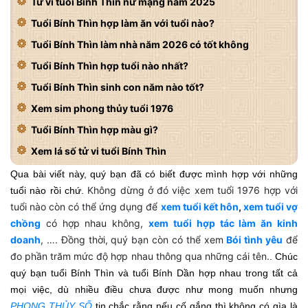
Tử vi tuổi Bính Thìn nữ mạng năm 2025
Tuổi Bính Thìn hợp làm ăn với tuổi nào?
Tuổi Bính Thìn làm nhà năm 2026 có tốt không
Tuổi Bính Thìn hợp tuổi nào nhất?
Tuổi Bính Thìn sinh con năm nào tốt?
Xem sim phong thủy tuổi 1976
Tuổi Bính Thìn hợp màu gì?
Xem lá số tử vi tuổi Bính Thìn
Qua bài viết này, quý bạn đã có biết được mình hợp với những
Không dừng ở đó việc xem tuổi 1976 hợp với
tuổi nào rồi chứ.
tuổi nào còn có thể ứng dụng để
xem tuổi kết hôn
,
xem tuổi vợ
chồng
có hợp nhau không,
xem tuổi hợp tác làm ăn kinh
doanh
, …. Đồng thời, quý bạn còn có thể xem
Bói tình yêu
để
đo phần trăm mức độ hợp nhau thông qua những cái tên.
. Chúc
quý bạn tuổi Bính Thìn và tuổi Bính Dần hợp nhau trong tất cả
mọi việc, dù nhiều điều chưa được như mong muốn nhưng
PHONG THỦY SỐ
tin chắc rằng nếu cố gắng thì không có gìa là