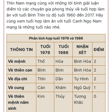
Thìn Nam mạng cùng với những lời bình giải luận
điểm từ các chuyên gia phong thủy về tuổi hợp làm
ăn với tuổi Bính Thìn từ độ tuổi 1960 đến 2017. Hãy
cùng xem tuổi hợp làm ăn với tuổi Canh Ngọ Nam
mạng là những tuổi nào nhé.
Phân tích hợp tuổi 1976 và 1986
TUỔI
TUỔI
NHẬN
THÔNG TIN
ĐIỂM
1976
1986
XÉT
Về mệnh
Thổ
Hỏa
Bình Hòa
2
Về thiên can
Bính
Bính
Bình Hòa
2
Về địa chi
Thìn
Dần
Tự Hình
2
Về cung
Càn
Khảm
Ngũ Quỷ
1
Về thiên
Kim
Thủy
Tương
0
mệnh năm
Khắc
sinh