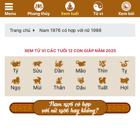
Menu
Phong thủy
Xem tuổi
Tử vi
Xem bói
Trang chủ
Nam 1976 có hợp với nữ 1986
XEM TỬ VI CÁC TUỔI 12 CON GIÁP NĂM 2025
Tý
Sửu
Dần
Mão
Thìn
Tỵ
Ngọ
Mùi
Thân
Dậu
Tuất
Hợi
Nam 1976 có hợp
với nữ 1986 hay không?