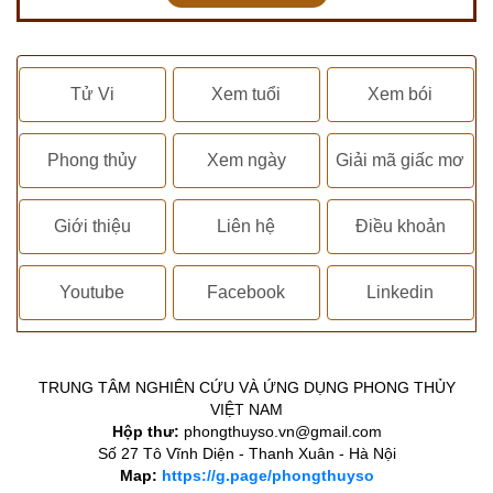
Tử Vi
Xem tuổi
Xem bói
Phong thủy
Xem ngày
Giải mã giấc mơ
Giới thiệu
Liên hệ
Điều khoản
Youtube
Facebook
Linkedin
TRUNG TÂM NGHIÊN CỨU VÀ ỨNG DỤNG PHONG THỦY
VIỆT NAM
Hộp thư:
phongthuyso.vn@gmail.com
Số 27 Tô Vĩnh Diện - Thanh Xuân - Hà Nội
Map:
https://g.page/phongthuyso