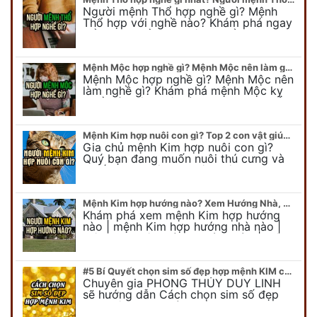
Người mệnh Thổ hợp nghề gì? Mệnh
Thổ hợp với nghề nào? Khám phá ngay
để chọn nghề hợp mệnh Thổ. Cũng như
biết được mệnh Thổ kỵ nghề gì?
Mệnh Mộc hợp nghề gì? Mệnh Mộc nên làm gì? Mệnh Mộc kỵ nghề nào?
Mệnh Mộc hợp nghề gì? Mệnh Mộc nên
làm nghề gì? Khám phá mệnh Mộc kỵ
nghề gì không nên làm. Xem ngay để
biết chính xác người mệnh Mộc…
Mệnh Kim hợp nuôi con gì? Top 2 con vật giúp gia chủ Phát tài phát lộc
Gia chủ mệnh Kim hợp nuôi con gì?
Quý bạn đang muốn nuôi thú cưng và
muốn chọn một con vật nuôi hợp
phong thủy. Chuyên gia phong thủy
Duy…
Mệnh Kim hợp hướng nào? Xem Hướng Nhà, Phòng ngủ, Làm việc hợp mệnh Kim
Khám phá xem mệnh Kim hợp hướng
nào | mệnh Kim hợp hướng nhà nào |
mệnh Kim kê giường hướng nào | mệnh
Kim làm việc hướng nào.... Tất…
#5 Bí Quyết chọn sim số đẹp hợp mệnh KIM chuẩn xác nhất
Chuyên gia PHONG THỦY DUY LINH
sẽ hướng dẫn Cách chọn sim số đẹp
hợp mệnh KIM. Mời quý bạn theo dõi