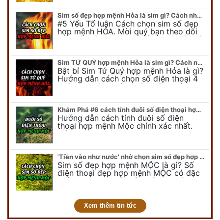
để có cái nhìn tổng quát về số…
Sim số đẹp hợp mệnh Hỏa là sim gì? Cách nhận biết sim đẹp hợp mệnh Hỏa
#5 Yếu Tố luận Cách chọn sim số đẹp
hợp mệnh HỎA. Mời quý bạn theo dõi
bài viết để có cái nhìn tổng quát về số
điện thoại đẹp…
Sim TỨ QUÝ hợp mệnh Hỏa là sim gì? Cách nhận biết sim tứ quý hợp mệnh Hỏa
Bật bí Sim Tứ Quý hợp mệnh Hỏa là gì?
Hướng dẫn cách chọn số điện thoại 4
quý hợp mệnh Hỏa chính xác nhất.
Cùng chuyên gia tại phongthuyso.vn…
Khám Phá #6 cách tính đuôi số điện thoại hợp mệnh Mộc
Hướng dẫn cách tính đuôi số điện
thoại hợp mệnh Mộc chính xác nhất.
Cách chọn đuôi sim điện thoại hợp
mệnh Mộc với #6 cách luận giải. Cùng
chuyên…
'Tiền vào như nước' nhờ chọn sim số đẹp hợp mệnh MỘC
Sim số đẹp hợp mệnh MỘC là gì? Số
điện thoại đẹp hợp mệnh MỘC có đặc
điểm ra sao? Dưới góc nhìn chuyên gia
PHONG THỦY DUY LINH, mới…
Xem thêm tin tức