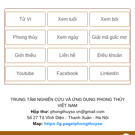
Tử Vi
Xem tuổi
Xem bói
Phong thủy
Xem ngày
Giải mã giấc mơ
Giới thiệu
Liên hệ
Điều khoản
Youtube
Facebook
Linkedin
TRUNG TÂM NGHIÊN CỨU VÀ ỨNG DỤNG PHONG THỦY
VIỆT NAM
Hộp thư:
phongthuyso.vn@gmail.com
Số 27 Tô Vĩnh Diện - Thanh Xuân - Hà Nội
Map:
https://g.page/phongthuyso