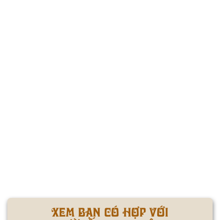
XEM BẠN CÓ HỢP VỚI