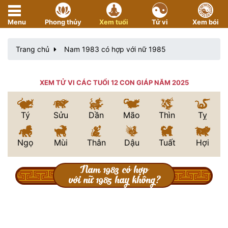
Menu
Phong thủy
Xem tuổi
Tử vi
Xem bói
Trang chủ
Nam 1983 có hợp với nữ 1985
XEM TỬ VI CÁC TUỔI 12 CON GIÁP NĂM 2025
Tý
Sửu
Dần
Mão
Thìn
Tỵ
Ngọ
Mùi
Thân
Dậu
Tuất
Hợi
Nam 1983 có hợp
với nữ 1985 hay không?