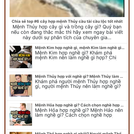
Chia sẻ top #6 cây hợp mệnh Thủy cầu tài cầu lộc tốt nhất
Mệnh Thủy hợp cây gì và trồng cây gì? Quý bạn
nếu còn đang thắc mắc thì hãy xem ngay bài viết
này dưới sự phân tích của chuyên gia…
Mệnh Kim hợp nghề gì, mệnh Kim làm nghề gì để #Phát Tài Lộc
Mệnh Kim hợp nghề gì? Khám phá
mệnh Kim nên làm nghề gì hợp? Chi
tiết người mang kim hợp với nghề gì sẽ
được bật bí trong bài viết…
Mệnh Thủy hợp với nghề gì? Mệnh Thủy làm nghề gì để #Ăn nên làm ra
Khám phá người mệnh Thủy hợp nghề
gì, người mệnh Thủy nên làm nghề gì?
Chi tiết nghề hợp mệnh Thủy sẽ được
chuyên gia Phong Thủy Duy Linh bật…
Mệnh Hỏa hợp nghề gì? Cách chọn nghề hợp mệnh Hỏa hút nhiều tài lộc
Mệnh Hỏa hợp nghề gì? Mệnh Hảo nên
làm nghề gì? Cách chọn nghề hợp
mệnh Hỏa để hút nhiều tài lộc. Giúp
quý vị mệnh Hỏa chọn nghề hợp…
Mệnh Thổ hợp nghề gì nhất? Người mệnh Thổ kỵ nghề gì?