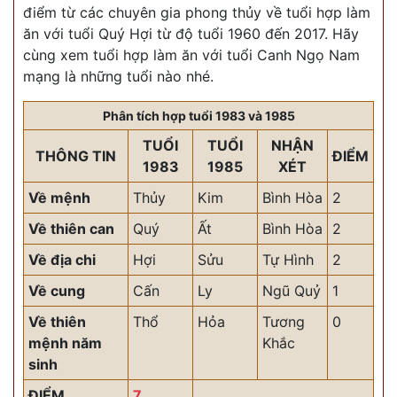
điểm từ các chuyên gia phong thủy về tuổi hợp làm
ăn với tuổi Quý Hợi từ độ tuổi 1960 đến 2017. Hãy
cùng xem tuổi hợp làm ăn với tuổi Canh Ngọ Nam
mạng là những tuổi nào nhé.
Phân tích hợp tuổi 1983 và 1985
TUỔI
TUỔI
NHẬN
THÔNG TIN
ĐIỂM
1983
1985
XÉT
Về mệnh
Thủy
Kim
Bình Hòa
2
Về thiên can
Quý
Ất
Bình Hòa
2
Về địa chi
Hợi
Sửu
Tự Hình
2
Về cung
Cấn
Ly
Ngũ Quỷ
1
Về thiên
Thổ
Hỏa
Tương
0
mệnh năm
Khắc
sinh
ĐIỂM
7