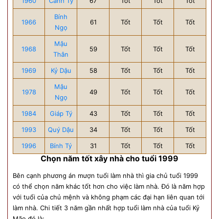
1960
Canh Tý
67
Tốt
Tốt
Tốt
Bính
1966
61
Tốt
Tốt
Tốt
Ngọ
Mậu
1968
59
Tốt
Tốt
Tốt
Thân
1969
Kỷ Dậu
58
Tốt
Tốt
Tốt
Mậu
1978
49
Tốt
Tốt
Tốt
Ngọ
1984
Giáp Tý
43
Tốt
Tốt
Tốt
1993
Quý Dậu
34
Tốt
Tốt
Tốt
1996
Bính Tý
31
Tốt
Tốt
Tốt
Chọn năm tốt xây nhà cho tuổi 1999
Bên cạnh phương án mượn tuổi làm nhà thì gia chủ tuổi 1999
có thể chọn năm khác tốt hơn cho việc làm nhà. Đó là năm hợp
với tuổi của chủ mệnh và không phạm các đại hạn liên quan tới
làm nhà. Chi tiết 3 năm gần nhất hợp tuổi làm nhà của tuổi Kỷ
Mão đó là: