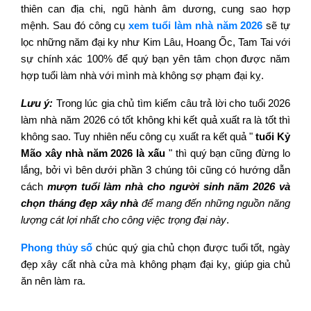
thiên can địa chi, ngũ hành âm dương, cung sao hợp
mệnh. Sau đó công cụ
xem tuổi làm nhà năm 2026
sẽ tự
lọc những năm đại ky như Kim Lâu, Hoang Ốc, Tam Tai với
sự chính xác 100% để quý bạn yên tâm chọn được năm
hợp tuổi làm nhà với mình mà không sợ phạm đại kỵ.
Lưu ý:
Trong lúc gia chủ tìm kiếm câu trả lời cho tuổi 2026
làm nhà năm 2026 có tốt không khi kết quả xuất ra là tốt thì
không sao. Tuy nhiên nếu công cụ xuất ra kết quả "
tuổi Kỷ
Mão xây nhà năm 2026 là xấu
" thì quý bạn cũng đừng lo
lắng, bởi vì bên dưới phần 3 chúng tôi cũng có hướng dẫn
cách
mượn tuổi làm nhà cho người sinh năm 2026 và
chọn tháng đẹp xây nhà
để mang đến những nguồn năng
lượng cát lợi nhất cho công việc trọng đại này
.
Phong thủy số
chúc quý gia chủ chọn được tuổi tốt, ngày
đẹp xây cất nhà cửa mà không phạm đại kỵ, giúp gia chủ
ăn nên làm ra.