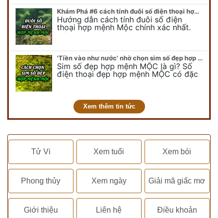
Khám Phá #6 cách tính đuôi số điện thoại hợp mệnh Mộc
Hướng dẫn cách tính đuôi số điện
thoại hợp mệnh Mộc chính xác nhất.
Cách chọn đuôi sim điện thoại hợp
mệnh Mộc với #6 cách luận giải. Cùng
chuyên…
'Tiền vào như nước' nhờ chọn sim số đẹp hợp mệnh MỘC
Sim số đẹp hợp mệnh MỘC là gì? Số
điện thoại đẹp hợp mệnh MỘC có đặc
điểm ra sao? Dưới góc nhìn chuyên gia
PHONG THỦY DUY LINH, mới…
Xem thêm tin tức
Tử Vi
Xem tuổi
Xem bói
Phong thủy
Xem ngày
Giải mã giấc mơ
Giới thiệu
Liên hệ
Điều khoản