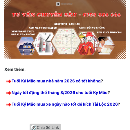
Xem thêm:
Tuổi Kỷ Mão mua nhà năm 2026 có tốt không
?
Ngày tốt động thổ tháng 8/2026 cho tuổi Kỷ Mão
?
Tuổi Kỷ Mão mua xe ngày nào tốt để kích Tài Lộc 2026
?
Chia Sẻ Link