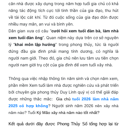
căn nhà được xây dựng trong năm hợp tuổi gia chủ có khả
năng tác động tích cực tới tinh thần của gia đạo, thu hút
về tài lộc cát khí. Từ đó cuộc sống của gia đạo đón được
nhiều may mắn, an vui và bình yên.
Dân gian xưa có câu “
cưới hỏi xem tuổi đàn bà, làm nhà
xem tuổi đàn ông
”. Quan niệm này dựa trên cơ sở nguyên
lý “
khai môn lập hướng
” trong phong thủy, tức là người
đứng đầu gia đình phải mang tính dương, có nghĩa là
người nam giới. Theo đó, gia chủ nên lưu tâm ưu tiên chọn
người nam giới trụ cột của gia đình để xem tuổi xây nhà.
Thông qua việc nhập thông tin năm sinh và chọn năm xem,
phần mềm Xem tuổi làm nhà được nghiên cứu và phát triển
bởi chuyên gia phong thủy Duy Linh quý vị có thể giải đáp
được những thắc mắc:
Gia chủ
tuổi 2026 làm nhà năm
Người sinh năm
2025 có hợp không
?
2026 nên xây nhà
năm nào? Tuổi
Kỷ Mão xây nhà năm nào tốt nhất?
Kết quả dưới đây được Phong Thủy Số tổng hợp lại từ