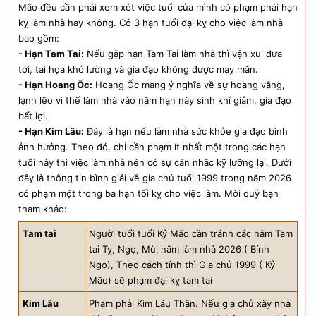
Mão đều cần phải xem xét việc tuổi của mình có phạm phải hạn
kỵ làm nhà hay không. Có 3 hạn tuổi đại kỵ cho việc làm nhà
bao gồm:
- Hạn Tam Tai:
Nếu gặp hạn Tam Tai làm nhà thì vận xui đưa
tới, tai họa khó lường và gia đạo không được may mắn.
- Hạn Hoang Ốc:
Hoang Ốc mang ý nghĩa về sự hoang vắng,
lạnh lẽo vì thế làm nhà vào năm hạn này sinh khí giảm, gia đạo
bất lợi.
- Hạn Kim Lâu:
Đây là hạn nếu làm nhà sức khỏe gia đạo bình
ảnh hưởng. Theo đó, chỉ cần phạm ít nhất một trong các hạn
tuổi này thì việc làm nhà nên có sự cân nhắc kỹ lưỡng lại. Dưới
đây là thông tin bình giải về gia chủ tuổi 1999 trong năm 2026
có phạm một trong ba hạn tối kỵ cho việc làm. Mời quý bạn
tham khảo:
Tam tai
Người tuổi tuổi Kỷ Mão cần tránh các năm Tam
tai Tỵ, Ngọ, Mùi năm làm nhà 2026 ( Bính
Ngọ), Theo cách tính thì Gia chủ 1999 ( Kỷ
Mão) sẽ phạm đại kỵ tam tai
Kim Lâu
Phạm phải Kim Lâu Thân. Nếu gia chủ xây nhà