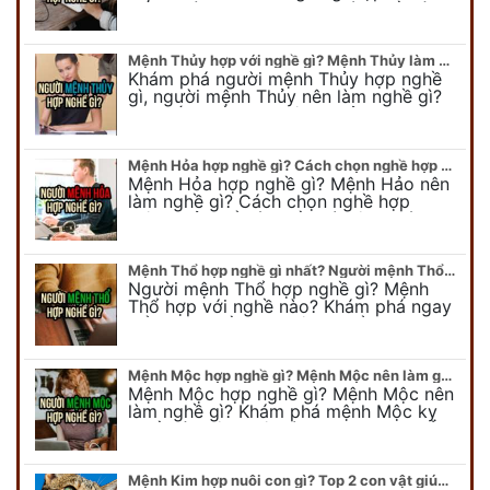
tiết người mang kim hợp với nghề gì sẽ
được bật bí trong bài viết…
Mệnh Thủy hợp với nghề gì? Mệnh Thủy làm nghề gì để #Ăn nên làm ra
Khám phá người mệnh Thủy hợp nghề
gì, người mệnh Thủy nên làm nghề gì?
Chi tiết nghề hợp mệnh Thủy sẽ được
chuyên gia Phong Thủy Duy Linh bật…
Mệnh Hỏa hợp nghề gì? Cách chọn nghề hợp mệnh Hỏa hút nhiều tài lộc
Mệnh Hỏa hợp nghề gì? Mệnh Hảo nên
làm nghề gì? Cách chọn nghề hợp
mệnh Hỏa để hút nhiều tài lộc. Giúp
quý vị mệnh Hỏa chọn nghề hợp…
Mệnh Thổ hợp nghề gì nhất? Người mệnh Thổ kỵ nghề gì?
Người mệnh Thổ hợp nghề gì? Mệnh
Thổ hợp với nghề nào? Khám phá ngay
để chọn nghề hợp mệnh Thổ. Cũng như
biết được mệnh Thổ kỵ nghề gì?
Mệnh Mộc hợp nghề gì? Mệnh Mộc nên làm gì? Mệnh Mộc kỵ nghề nào?
Mệnh Mộc hợp nghề gì? Mệnh Mộc nên
làm nghề gì? Khám phá mệnh Mộc kỵ
nghề gì không nên làm. Xem ngay để
biết chính xác người mệnh Mộc…
Mệnh Kim hợp nuôi con gì? Top 2 con vật giúp gia chủ Phát tài phát lộc