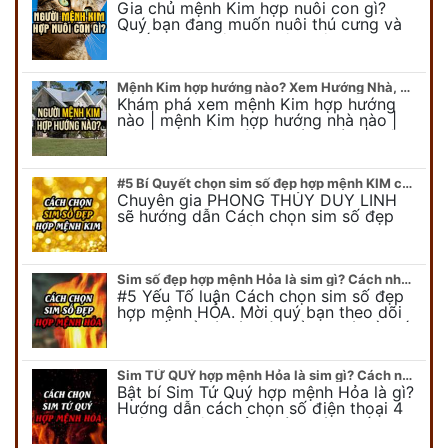
Gia chủ mệnh Kim hợp nuôi con gì?
Quý bạn đang muốn nuôi thú cưng và
muốn chọn một con vật nuôi hợp
phong thủy. Chuyên gia phong thủy
Duy…
Mệnh Kim hợp hướng nào? Xem Hướng Nhà, Phòng ngủ, Làm việc hợp mệnh Kim
Khám phá xem mệnh Kim hợp hướng
nào | mệnh Kim hợp hướng nhà nào |
mệnh Kim kê giường hướng nào | mệnh
Kim làm việc hướng nào.... Tất…
#5 Bí Quyết chọn sim số đẹp hợp mệnh KIM chuẩn xác nhất
Chuyên gia PHONG THỦY DUY LINH
sẽ hướng dẫn Cách chọn sim số đẹp
hợp mệnh KIM. Mời quý bạn theo dõi
để có cái nhìn tổng quát về số…
Sim số đẹp hợp mệnh Hỏa là sim gì? Cách nhận biết sim đẹp hợp mệnh Hỏa
#5 Yếu Tố luận Cách chọn sim số đẹp
hợp mệnh HỎA. Mời quý bạn theo dõi
bài viết để có cái nhìn tổng quát về số
điện thoại đẹp…
Sim TỨ QUÝ hợp mệnh Hỏa là sim gì? Cách nhận biết sim tứ quý hợp mệnh Hỏa
Bật bí Sim Tứ Quý hợp mệnh Hỏa là gì?
Hướng dẫn cách chọn số điện thoại 4
quý hợp mệnh Hỏa chính xác nhất.
Cùng chuyên gia tại phongthuyso.vn…