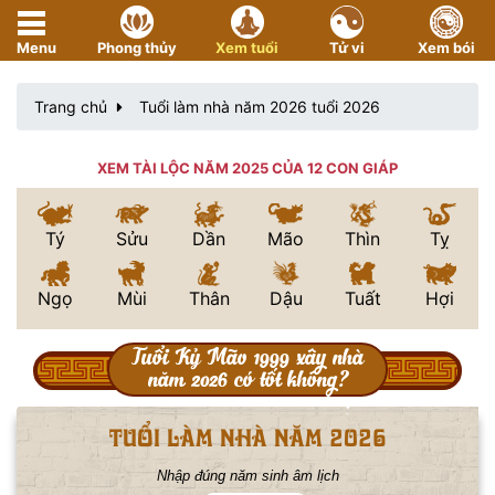
Menu
Phong thủy
Xem tuổi
Tử vi
Xem bói
Trang chủ
Tuổi làm nhà năm 2026 tuổi 2026
XEM TÀI LỘC NĂM 2025 CỦA 12 CON GIÁP
Tý
Sửu
Dần
Mão
Thìn
Tỵ
Ngọ
Mùi
Thân
Dậu
Tuất
Hợi
Tuổi Kỷ Mão 1999 xây nhà
năm 2026 có tốt không?
tuổi làm nhà năm 2026
Nhập đúng năm sinh âm lịch