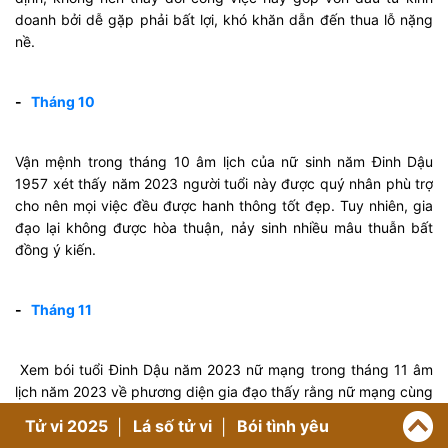
doanh bởi dễ gặp phải bất lợi, khó khăn dẫn đến thua lỗ nặng
nề.
-
Tháng 10
Vận mệnh trong tháng 10 âm lịch của nữ sinh năm Đinh Dậu
1957 xét thấy năm 2023 người tuổi này được quý nhân phù trợ
cho nên mọi việc đều được hanh thông tốt đẹp. Tuy nhiên, gia
đạo lại không được hòa thuận, nảy sinh nhiều mâu thuẫn bất
đồng ý kiến.
-
Tháng 11
Xem bói tuổi Đinh Dậu năm 2023 nữ mạng trong tháng 11 âm
lịch năm 2023 về phương diện gia đạo thấy rằng nữ mạng cùng
gia tuyến sẽ được đón nhận tin vui hỷ tín cưới xin hoặc thêm
Tử vi 2025
Lá số tử vi
Bói tình yêu
con thêm cháu trong nhà.