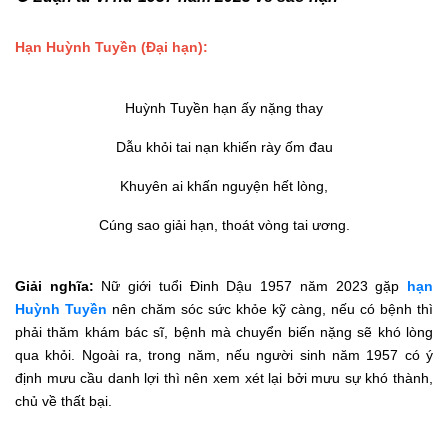
Hạn Huỳnh Tuyền (Đại hạn):
Huỳnh Tuyền hạn ấy nặng thay
Dẫu khỏi tai nạn khiến rày ốm đau
Khuyên ai khấn nguyện hết lòng,
Cúng sao giải hạn, thoát vòng tai ương.
Giải nghĩa:
Nữ giới tuổi Đinh Dậu 1957 năm 2023 gặp
hạn
Huỳnh Tuyền
nên chăm sóc sức khỏe kỹ càng, nếu có bệnh thì
phải thăm khám bác sĩ, bệnh mà chuyển biến nặng sẽ khó lòng
qua khỏi. Ngoài ra, trong năm, nếu người sinh năm 1957 có ý
định mưu cầu danh lợi thì nên xem xét lại bởi mưu sự khó thành,
chủ về thất bại.