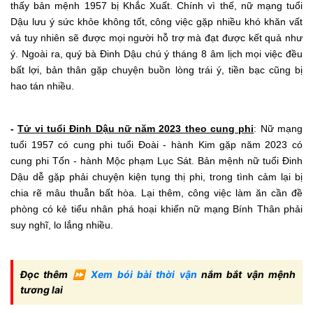
thấy bản mệnh 1957 bị Khắc Xuất. Chính vì thế, nữ mạng tuổi
Dậu lưu ý sức khỏe không tốt, công việc gặp nhiều khó khăn vất
vả tuy nhiên sẽ được mọi người hỗ trợ mà đạt được kết quả như
ý. Ngoài ra, quý bà Đinh Dậu chú ý tháng 8 âm lịch mọi việc đều
bất lợi, bản thân gặp chuyện buồn lòng trái ý, tiền bạc cũng bị
hao tán nhiều.
-
Tử vi tuổi Đinh Dậu nữ năm 2023 theo cung phi
: Nữ mạng
tuổi 1957 có cung phi tuổi Đoài - hành Kim gặp năm 2023 có
cung phi Tốn - hành Mộc phạm Lục Sát. Bản mệnh nữ tuổi Đinh
Dậu dễ gặp phải chuyện kiện tụng thị phi, trong tình cảm lại bị
chia rẽ mâu thuẫn bất hòa. Lại thêm, công việc làm ăn cần đề
phòng có kẻ tiểu nhân phá hoại khiến nữ mạng Bính Thân phải
suy nghĩ, lo lắng nhiều.
Đọc thêm ⏩
Xem bói bài thời vận
nắm bắt vận mệnh
tương lai