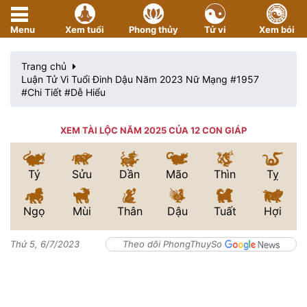
Menu
Xem tuổi
Phong thủy
Tử vi
Xem bói
Trang chủ
Luận Tử Vi Tuổi Đinh Dậu Năm 2023 Nữ Mạng #1957
#Chi Tiết #Dễ Hiểu
XEM TÀI LỘC NĂM 2025 CỦA 12 CON GIÁP
Tý
Sửu
Dần
Mão
Thìn
Tỵ
Ngọ
Mùi
Thân
Dậu
Tuất
Hợi
Thứ 5, 6/7/2023
Theo dõi PhongThuySo