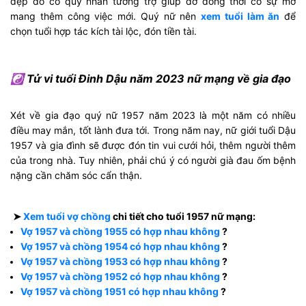
đẹp do có quý nhân tương trợ giúp đỡ đồng thời có sự mở
mang thêm công việc mới. Quý nữ nên
xem tuổi làm ăn
để
chọn tuổi hợp tác kích tài lộc, đón tiền tài.
☯ Tử vi tuổi Đinh Dậu năm 2023 nữ mạng về gia đạo
Xét về gia đạo quý nữ 1957 năm 2023 là một năm có nhiều
điều may mắn, tốt lành đưa tới. Trong năm nay, nữ giới tuổi Dậu
1957 và gia đình sẽ được đón tin vui cưới hỏi, thêm người thêm
của trong nhà. Tuy nhiên, phải chú ý có người già đau ốm bệnh
nặng cần chăm sóc cẩn thận.
➤
Xem tuổi vợ chồng
chi tiết cho tuổi 1957 nữ mạng:
Vợ 1957 và chồng 1955 có hợp nhau không
?
Vợ 1957 và chồng 1954 có hợp nhau không
?
Vợ 1957 và chồng 1953 có hợp nhau không
?
Vợ 1957 và chồng 1952 có hợp nhau không
?
Vợ 1957 và chồng 1951 có hợp nhau không
?