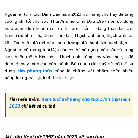
Ngoài ra, tử vi tuổi Đinh Dậu năm 2023 nữ mạng cho hay để tăng
cường khí tốt cho sao Thái Âm, nữ Đinh Dậu 1957 nên sử dụng
màu xám, đen hoặc màu xanh nước biển,... đồng thời đeo các
trang sức như: Thạch anh tóc đen, Thạch anh đen, thạch anh tóc
tiên đen hoặc đá mã não xanh dương, đá thanh kim xanh đậm,...
Ngoài ra, nữ mạng tuổi Dậu còn có thể sử dụng màu sắc và trang
sức thuộc mệnh Kim như: Thạch anh trắng hay vòng bạc,... để
Bên cạnh đó, quý nữ có thể sử
đem tới may mắn cho bản mệnh.
dụng
sim phong thủy
cũng là những vật phẩm chứa nhiều
năng lượng cát lợi, kích tài kích lộc.
Tìm hiểu thêm:
Xem tuổi mở hàng cho tuổi Đinh Dậu năm
2023
chi tiết và cụ thể
☯ Luận tử vi nữ 1957 năm 2023 về sao hạn