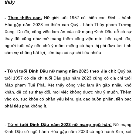
thủy
-
Theo thiên can:
Nữ giới tuổi 1957 có thiên can Đinh - hành
Hỏa gặp năm 2023 có thiên can Quý - hành Thủy phạm Tương
Xung. Do đó, công việc làm ăn của nữ mạng Đinh Dậu dễ có sự
thay đổi cũng như mở mang thêm công việc mới. bên cạnh đó,
người tuổi này nên chú ý mồm miệng có hạn thị phi đưa tới, tình
cảm vợ chồng bất lợi, tiền bạc có sự chi tiêu nhiều.
-
Tử vi tuổi Đinh Dậu nữ mạng năm 2023 theo địa chi
:
Quý bà
tuổi 1957 có địa chi tuổi Dậu gặp năm 2023 cũng có địa chi tuổi
Mão phạm Tuế Phá. Xét thấy công việc làm ăn gặp nhiều khó
khăn, dễ có sự thay đổi, mọi việc không được như ý muốn. Thêm
vào đó, sức khỏe có phần yếu kém, gia đạo buồn phiền, tiền bạc
phải tiêu pha không ít.
-
Tử vi tuổi Đinh Dậu năm 2023 nữ mạng ngũ hàn:
Nữ mạng
Đinh Dậu có ngũ hành Hỏa gặp năm 2023 có ngũ hành Kim, xét