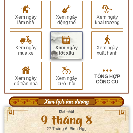
Xem ngày
Xem ngày
Xem ngày
làm nhà
động thổ
khai trương
Xem ngày
Xem ngày
Xem ngày
mua xe
tốt xấu
xuất hành
TỔNG HỢP
Xem ngày
Xem ngày
CÔNG CỤ
đổ trần nhà
cưới hỏi
Xem lịch âm dương
Chủ nhật
9 tháng 8
27 Tháng 6, Bính Ngọ