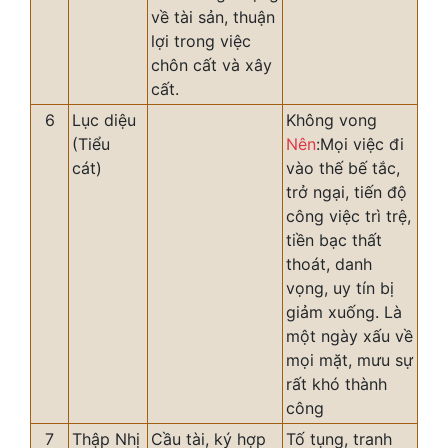
về tài sản, thuận
lợi trong việc
chôn cất và xây
cất.
6
Lục diệu
Không vong
(Tiểu
Nên
:Mọi việc đi
cát)
vào thế bế tắc,
trở ngại, tiến độ
công việc trì trệ,
tiền bạc thất
thoát, danh
vọng, uy tín bị
giảm xuống. Là
một ngày xấu về
mọi mặt, mưu sự
rất khó thành
công
7
Thập Nhị
Cầu tài, ký hợp
Tố tụng, tranh