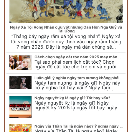
Ngày Xá Tội Vong Nhân cứu vớt những Oan Hồn Ngạ Quỷ và
Tai Ương
“Tháng bảy ngày rằm xá tội vong nhân”. Ngày xá
tội vong nhân được quy định vào ngày rằm tháng
7 năm 2025. Đây là ngày mà dân chúng sẽ…
Cách chọn ngày cắt tóc năm 2025 may mắn cho cả trẻ em và người lớn
Tại sao phải xem lịch cắt tóc? Chọn
ngày để cắt tóc cho trẻ em và người
lớn cần lưu ý điều gì để gặp nhiều may
mắn ? Khi…
Luận giải ý nghĩa ngày tam nương không phải ai cũng biết
Ngày tam nương là ngày gì? Ngày này
có ý nghĩa tốt hay xấu? Ngày tam
nương sát có nguồn gốc như thế nào?
Cần kiêng kỵ điều gì khi…
Ngày nguyệt kỵ là ngày gì? Tốt hay xấu?
Ngày nguyệt Kỵ là ngày gì? Ngày
nguyệt kỵ 2025 là ngày tốt hay ngày
xấu, xem ngay để biết chi tiết ý nghĩa
ngày nguyệt kỵ cũng như nguồn…
Ngày vía Thần Tài là ngày nào? Ý nghĩa ngày vía Thần Tài năm 2025
Ngày vía Thần Tài là ngày nào? Ngày