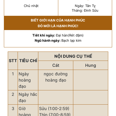
Chủ nhật
Ngày: Tân Tỵ
Tháng: Đinh Sửu
BIẾT GIỚI HẠN CỦA HẠNH PHÚC
ĐÓ MỚI LÀ HẠNH PHÚC!
Tiêt khí ngày:
Đại hàn(Rét đậm)
Ngũ hành ngày:
Bạch lạp kim
NỘI DUNG CỤ THỂ
STT
TIÊU CHÍ
Cát
Hung
1
Ngày
ngọc đường
hoàng
hoàng đạo
đạo
2
Ngày hắc
đạo
3
Giờ
Sửu (1:00-2:59)
hoàng
Thìn (7:00-8:59)