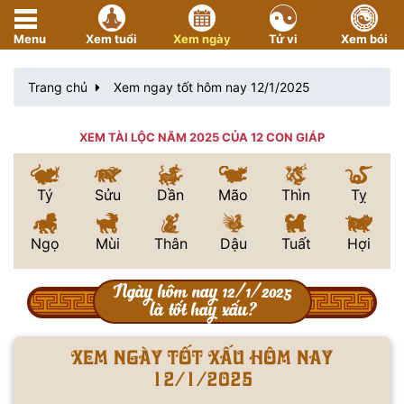
Menu
Xem tuổi
Xem ngày
Tử vi
Xem bói
Trang chủ
Xem ngay tốt hôm nay 12/1/2025
XEM TÀI LỘC NĂM 2025 CỦA 12 CON GIÁP
Tý
Sửu
Dần
Mão
Thìn
Tỵ
Ngọ
Mùi
Thân
Dậu
Tuất
Hợi
Ngày hôm nay 12/1/2025
là tốt hay xấu?
Xem ngày tốt xấu hôm nay
12/1/2025