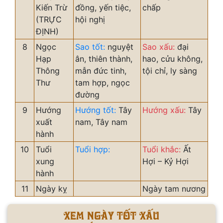
Kiến Trừ
đồng, yến tiệc,
chấp
(TRỰC
hội nghị
ĐỊNH)
8
Ngọc
Sao tốt:
nguyệt
Sao xấu:
đại
Hạp
ân, thiên thành,
hao, cửu không,
Thông
mẫn đức tinh,
tội chỉ, ly sàng
Thư
tam hợp, ngọc
đường
9
Hướng
Hướng tốt:
Tây
Hướng xấu:
Tây
xuất
nam, Tây nam
hành
10
Tuổi
Tuổi hợp:
Tuổi khắc:
Ất
xung
Hợi – Kỷ Hợi
hành
11
Ngày kỵ
Ngày tam nương
Xem ngày tốt xấu