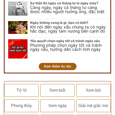
lễ thiên chúa giáng sinh,…
Sự thật thì ngày cá tháng tư là ngày mấy?
Càng ngày, ngày cá tháng tư càng
được nhiều người hưởng ứng, đặc biệt
là các bạn trẻ bởi họ sẽ nghĩ ra đủ trò
vui chơi, tinh nghịch, hài…
Ngày không vong là gì, bạn có biết?
Khi nói đến ngày xấu chúng ta có ngày
hắc đạo, ngày tam nương bên cạnh đó
còn có ngày không vong. Tuy nhiên khi
nói đến ngày không vong…
Yếu quyết chọn ngày tốt và tránh ngày xấu
Phương pháp chọn ngày tốt và tránh
ngày xấu, hướng dẫn cách tính ngày
tốt, ngày xấu trong tháng để tiến hành
kết hôn, động thổ, nhập trạch, khai
trương,...
Xem thêm tin tức
Tử Vi
Xem tuổi
Xem bói
Phong thủy
Xem ngày
Giải mã giấc mơ