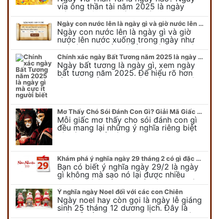
vía ông thần tài năm 2025 là ngày
mùng 10 âm lịch hàng tháng. Tại sao
trong ngày này, tất cả mọi…
Ngày con nước lên là ngày gì và giờ nước lên nước xuống trong ngày?
Ngày con nước lên là ngày gì và giờ
nước lên nước xuống trong ngày như
thế nào? Có điều gì cần chú ý về ngày
con nước lên? Đừng…
Chính xác ngày Bất Tương năm 2025 là ngày gì mà cực ít người biết
Ngày bất tương là ngày gì, xem ngày
bất tương năm 2025. Để hiểu rõ hơn
về ngày bất tương, ngày bất tương là
ngày gì mời quý bạn tham…
Mơ Thấy Chó Sói Đánh Con Gì? Giải Mã Giấc Mơ Bí Ẩn
Mỗi giấc mơ thấy cho sói đánh con gì
đều mang lại những ý nghĩa riêng biệt
và có thể phản ánh tâm trạng, suy nghĩ
của chúng ta.
Khám phá ý nghĩa ngày 29 tháng 2 có gì đặc biệt?
Bạn có biết ý nghĩa ngày 29/2 là ngày
gì không mà sao nó lại được nhiều
người chú ý đến vậy. Tất cả mọi người
đều cho rằng đây…
Ý nghĩa ngày Noel đối với các con Chiên
Ngày noel hay còn gọi là ngày lễ giáng
sinh 25 tháng 12 dương lịch. Đây là
ngày lễ của bên thiên chúa giáo, ngày