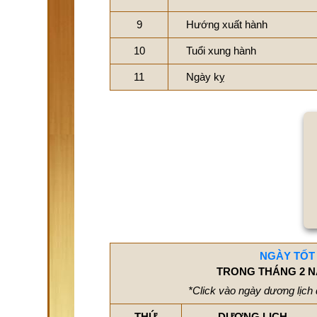
9
Hướng xuất hành
10
Tuổi xung hành
11
Ngày kỵ
NGÀY TỐT
TRONG THÁNG 2 N
*Click vào ngày dương lịch 
THỨ
DƯƠNG LỊCH