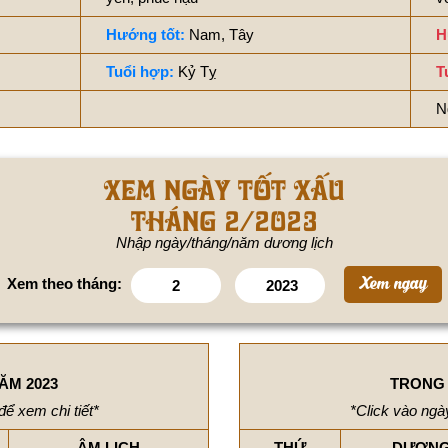
Hướng tốt:
Nam, Tây
H
Tuổi hợp:
Kỷ Tỵ
T
N
Xem ngày tốt xấu
tháng 2/2023
Nhập ngày/tháng/năm dương lịch
Xem theo tháng:
ĂM 2023
TRONG 
để xem chi tiết*
*Click vào ngày
ÂM LỊCH
THỨ
DƯƠNG