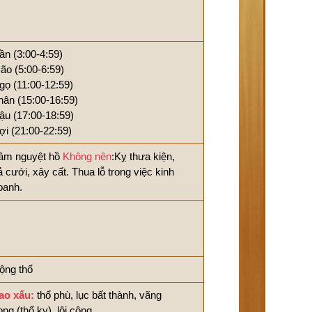
ần (3:00-4:59)
ão (5:00-6:59)
gọ (11:00-12:59)
hân (15:00-16:59)
ậu (17:00-18:59)
ợi (21:00-22:59)
âm nguyệt hồ
Không nên
:Kỵ thưa kiện,
ả cưới, xây cất. Thua lỗ trong việc kinh
oanh.
ộng thổ
ao xấu:
thổ phù, lục bất thành, vãng
ong (thổ kỵ), lôi công