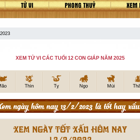
TỬ VI
PHONG THUỶ
XEM 
/2023
XEM TỬ VI CÁC TUỔI 12 CON GIÁP NĂM 2025
Mão
Thìn
Tỵ
Ngọ
Mùi
Th
Xem ngày hôm nay 13/2/2023 là tốt hay xấu
Xem ngày tốt xấu hôm nay
13/2/2023