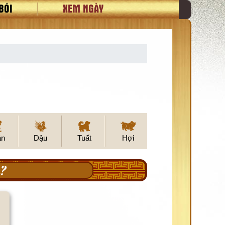
BÓI
XEM NGÀY
ân
Dậu
Tuất
Hợi
?