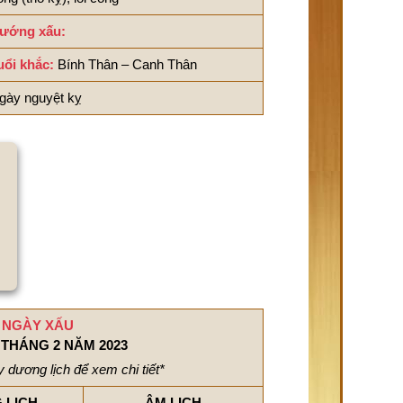
ướng xấu:
uổi khắc:
Bính Thân – Canh Thân
gày nguyệt kỵ
NGÀY XẤU
THÁNG 2 NĂM 2023
 dương lịch để xem chi tiết*
 LỊCH
ÂM LỊCH