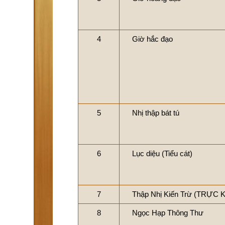
4
Giờ hắc đạo
5
Nhị thập bát tú
6
Lục diệu (Tiểu cát)
7
Thập Nhị Kiến Trừ (TRỰC 
8
Ngọc Hạp Thông Thư