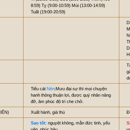
8:59)
Tỵ (9:00-10:59)
Mùi (13:00-14:59)
Tuất (19:00-20:59)
D
M
N
T
D
H
T
g
d
Tiểu cát
Nên
:Mưu đại sự thì mọi chuyện
hanh thông thuận lợi, được quý nhân nâng
đỡ, âm phúc độ trì che chở.
KIẾN)
Xuất hành, giá thú
Đ
Sao tốt:
nguyệt không, mẫn đức tinh, yếu
S
yên, phúc hậu
v