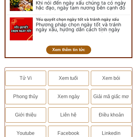
Khi nói đến ngày xấu chúng ta có ngày
hắc đạo, ngày tam nương bên cạnh đó
còn có ngày không vong. Tuy nhiên khi
nói đến ngày không vong…
Yếu quyết chọn ngày tốt và tránh ngày xấu
Phương pháp chọn ngày tốt và tránh
ngày xấu, hướng dẫn cách tính ngày
tốt, ngày xấu trong tháng để tiến hành
kết hôn, động thổ, nhập trạch, khai
trương,...
Xem thêm tin tức
Tử Vi
Xem tuổi
Xem bói
Phong thủy
Xem ngày
Giải mã giấc mơ
Giới thiệu
Liên hệ
Điều khoản
Youtube
Facebook
Linkedin