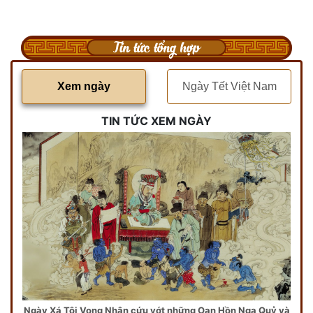
Tin tức tổng hợp
Xem ngày
Ngày Tết Việt Nam
TIN TỨC XEM NGÀY
Ngày Xá Tội Vong Nhân cứu vớt những Oan Hồn Ngạ Quỷ và