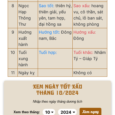
8
Ngọc
Sao tốt:
thiên hỷ,
Sao xấu:
hoang
Hạp
thiên giải, yếu
vu, cô thần, sát
Thông
yên, tam hợp,
chủ, lỗ ban sát,
Thư
đại hồng sa
không phòng
9
Hướng
Hướng tốt:
Đông
Hướng xấu:
xuất
nam, Bắc
Đông
hành
10
Tuổi
Tuổi hợp:
Tuổi khắc:
Nhâm
xung
Tý – Giáp Tý
hành
11
Ngày kỵ
Không có
Xem ngày tốt xấu
tháng 10/2024
Nhập theo ngày tháng dương lịch
Xem theo tháng: