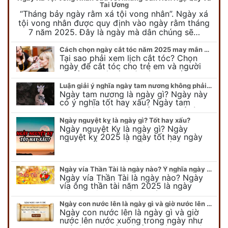
Tai Ương
“Tháng bảy ngày rằm xá tội vong nhân”. Ngày xá
tội vong nhân được quy định vào ngày rằm tháng
7 năm 2025. Đây là ngày mà dân chúng sẽ…
Cách chọn ngày cắt tóc năm 2025 may mắn cho cả trẻ em và người lớn
Tại sao phải xem lịch cắt tóc? Chọn
ngày để cắt tóc cho trẻ em và người
lớn cần lưu ý điều gì để gặp nhiều may
mắn ? Khi…
Luận giải ý nghĩa ngày tam nương không phải ai cũng biết
Ngày tam nương là ngày gì? Ngày này
có ý nghĩa tốt hay xấu? Ngày tam
nương sát có nguồn gốc như thế nào?
Cần kiêng kỵ điều gì khi…
Ngày nguyệt kỵ là ngày gì? Tốt hay xấu?
Ngày nguyệt Kỵ là ngày gì? Ngày
nguyệt kỵ 2025 là ngày tốt hay ngày
xấu, xem ngay để biết chi tiết ý nghĩa
ngày nguyệt kỵ cũng như nguồn…
Ngày vía Thần Tài là ngày nào? Ý nghĩa ngày vía Thần Tài năm 2025
Ngày vía Thần Tài là ngày nào? Ngày
vía ông thần tài năm 2025 là ngày
mùng 10 âm lịch hàng tháng. Tại sao
trong ngày này, tất cả mọi…
Ngày con nước lên là ngày gì và giờ nước lên nước xuống trong ngày?
Ngày con nước lên là ngày gì và giờ
nước lên nước xuống trong ngày như