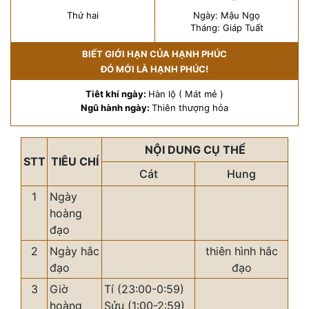
Thứ hai
Ngày: Mậu Ngọ
Tháng: Giáp Tuất
BIẾT GIỚI HẠN CỦA HẠNH PHÚC
ĐÓ MỚI LÀ HẠNH PHÚC!
Tiêt khí ngày:
Hàn lộ ( Mát mẻ )
Ngũ hành ngày:
Thiên thượng hỏa
NỘI DUNG CỤ THỂ
STT
TIÊU CHÍ
Cát
Hung
1
Ngày
hoàng
đạo
2
Ngày hắc
thiên hình hắc
đạo
đạo
3
Giờ
Tí (23:00-0:59)
hoàng
Sửu (1:00-2:59)