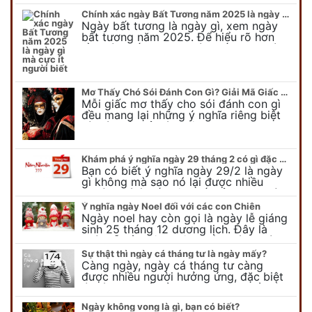
thế nào? Có điều gì cần chú ý về ngày
con nước lên? Đừng…
Chính xác ngày Bất Tương năm 2025 là ngày gì mà cực ít người biết
Ngày bất tương là ngày gì, xem ngày
bất tương năm 2025. Để hiểu rõ hơn
về ngày bất tương, ngày bất tương là
ngày gì mời quý bạn tham…
Mơ Thấy Chó Sói Đánh Con Gì? Giải Mã Giấc Mơ Bí Ẩn
Mỗi giấc mơ thấy cho sói đánh con gì
đều mang lại những ý nghĩa riêng biệt
và có thể phản ánh tâm trạng, suy nghĩ
của chúng ta.
Khám phá ý nghĩa ngày 29 tháng 2 có gì đặc biệt?
Bạn có biết ý nghĩa ngày 29/2 là ngày
gì không mà sao nó lại được nhiều
người chú ý đến vậy. Tất cả mọi người
đều cho rằng đây…
Ý nghĩa ngày Noel đối với các con Chiên
Ngày noel hay còn gọi là ngày lễ giáng
sinh 25 tháng 12 dương lịch. Đây là
ngày lễ của bên thiên chúa giáo, ngày
lễ thiên chúa giáng sinh,…
Sự thật thì ngày cá tháng tư là ngày mấy?
Càng ngày, ngày cá tháng tư càng
được nhiều người hưởng ứng, đặc biệt
là các bạn trẻ bởi họ sẽ nghĩ ra đủ trò
vui chơi, tinh nghịch, hài…
Ngày không vong là gì, bạn có biết?