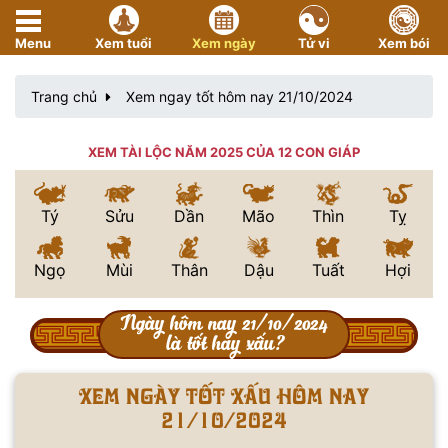
Menu
Xem tuổi
Xem ngày
Tử vi
Xem bói
Trang chủ
Xem ngay tốt hôm nay 21/10/2024
XEM TÀI LỘC NĂM 2025 CỦA 12 CON GIÁP
Tý
Sửu
Dần
Mão
Thìn
Tỵ
Ngọ
Mùi
Thân
Dậu
Tuất
Hợi
Ngày hôm nay 21/10/2024
là tốt hay xấu?
Xem ngày tốt xấu hôm nay
21/10/2024