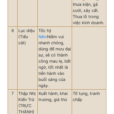
thưa kiện, gả
cưới, xây cất.
Thua lỗ trong
việc kinh doanh.
6
Lục diệu
Tốc hỷ
(Tiểu
Nên
:Niềm vui
cát)
nhanh chóng,
dùng để mưu đại
sự, sẽ có thành
công mau lẹ, bất
ngờ, tốt nhất là
tiến hành vào
buổi sáng của
ngày.
7
Thập Nhị
Xuất hành, khai
Tố tụng, tranh
Kiến Trừ
trương, giá thú
chấp
(TRỰC
THÀNH)