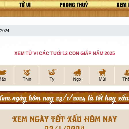
TỬ VI
PHONG THUỶ
XEM 
/2024
XEM TỬ VI CÁC TUỔI 12 CON GIÁP NĂM 2025
Mão
Thìn
Tỵ
Ngọ
Mùi
Th
Xem ngày hôm nay 23/1/2024 là tốt hay xấu
Xem ngày tốt xấu hôm nay
23/1/2024