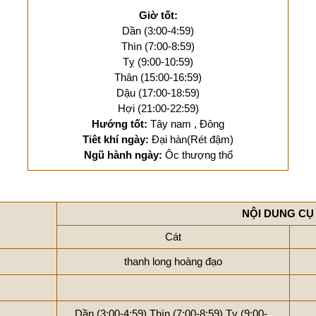
Giờ tốt:
Dần (3:00-4:59)
Thìn (7:00-8:59)
Tỵ (9:00-10:59)
Thân (15:00-16:59)
Dậu (17:00-18:59)
Hợi (21:00-22:59)
Hướng tốt:
Tây nam , Đông
Tiêt khí ngày:
Đại hàn(Rét đậm)
Ngũ hành ngày:
Ôc thượng thổ
NỘI DUNG CỤ
Cát
thanh long hoàng đạo
Dần (3:00-4:59)
Thìn (7:00-8:59)
Tỵ (9:00-