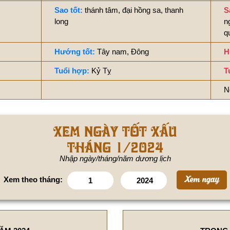
Sao tốt:
thánh tâm, đại hồng sa, thanh
S
long
n
q
Hướng tốt:
Tây nam, Đông
H
Tuổi hợp:
Kỷ Tỵ
T
N
Xem ngày tốt xấu
tháng 1/2024
Nhập ngày/tháng/năm dương lịch
Xem theo tháng: