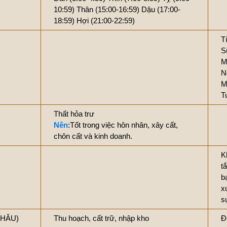
10:59)
Thân (15:00-16:59)
Dậu (17:00-
18:59)
Hợi (21:00-22:59)
T
S
M
N
M
T
Thất hỏa trư
Nên
:Tốt trong việc hôn nhân, xây cất,
chôn cất và kinh doanh.
K
tắ
b
x
s
THÂU)
Thu hoạch, cất trữ, nhập kho
Đ