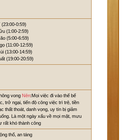
í (23:00-0:59)
ửu (1:00-2:59)
ão (5:00-6:59)
gọ (11:00-12:59)
ùi (13:00-14:59)
uất (19:00-20:59)
hông vong
Nên
:Mọi việc đi vào thế bế
c, trở ngại, tiến độ công việc trì trệ, tiền
ạc thất thoát, danh vọng, uy tín bị giảm
uống. Là một ngày xấu về mọi mặt, mưu
ự rất khó thành công
ộng thổ, an táng