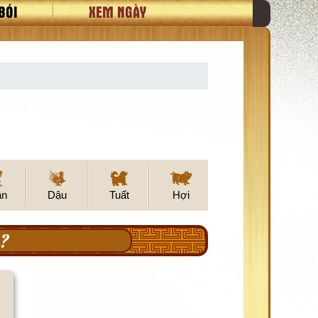
BÓI
XEM NGÀY
ân
Dậu
Tuất
Hợi
?