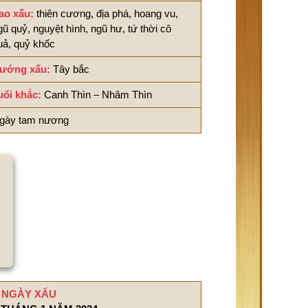
ao xấu:
thiên cương, địa phá, hoang vu,
gũ quỷ, nguyệt hình, ngũ hư, tứ thời cô
uả, quỷ khốc
ướng xấu:
Tây bắc
uổi khắc:
Canh Thìn – Nhâm Thìn
gày tam nương
NGÀY XẤU