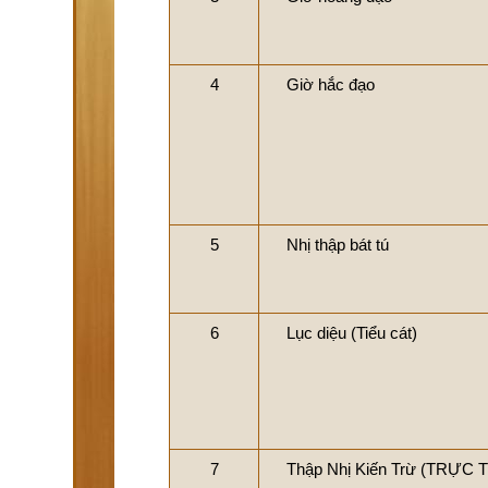
4
Giờ hắc đạo
5
Nhị thập bát tú
6
Lục diệu (Tiểu cát)
7
Thập Nhị Kiến Trừ (TRỰC 