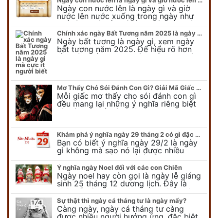
Ngày con nước lên là ngày gì và giờ
nước lên nước xuống trong ngày như
thế nào? Có điều gì cần chú ý về ngày
con nước lên? Đừng…
Chính xác ngày Bất Tương năm 2025 là ngày gì mà cực ít người biết
Ngày bất tương là ngày gì, xem ngày
bất tương năm 2025. Để hiểu rõ hơn
về ngày bất tương, ngày bất tương là
ngày gì mời quý bạn tham…
Mơ Thấy Chó Sói Đánh Con Gì? Giải Mã Giấc Mơ Bí Ẩn
Mỗi giấc mơ thấy cho sói đánh con gì
đều mang lại những ý nghĩa riêng biệt
và có thể phản ánh tâm trạng, suy nghĩ
của chúng ta.
Khám phá ý nghĩa ngày 29 tháng 2 có gì đặc biệt?
Bạn có biết ý nghĩa ngày 29/2 là ngày
gì không mà sao nó lại được nhiều
người chú ý đến vậy. Tất cả mọi người
đều cho rằng đây…
Ý nghĩa ngày Noel đối với các con Chiên
Ngày noel hay còn gọi là ngày lễ giáng
sinh 25 tháng 12 dương lịch. Đây là
ngày lễ của bên thiên chúa giáo, ngày
lễ thiên chúa giáng sinh,…
Sự thật thì ngày cá tháng tư là ngày mấy?
Càng ngày, ngày cá tháng tư càng
được nhiều người hưởng ứng, đặc biệt