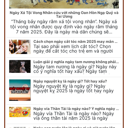
Ngày Xá Tội Vong Nhân cứu vớt những Oan Hồn Ngạ Quỷ và
Tai Ương
“Tháng bảy ngày rằm xá tội vong nhân”. Ngày xá
tội vong nhân được quy định vào ngày rằm tháng
7 năm 2025. Đây là ngày mà dân chúng sẽ…
Cách chọn ngày cắt tóc năm 2025 may mắn cho cả trẻ em và người lớn
Tại sao phải xem lịch cắt tóc? Chọn
ngày để cắt tóc cho trẻ em và người
lớn cần lưu ý điều gì để gặp nhiều may
mắn ? Khi…
Luận giải ý nghĩa ngày tam nương không phải ai cũng biết
Ngày tam nương là ngày gì? Ngày này
có ý nghĩa tốt hay xấu? Ngày tam
nương sát có nguồn gốc như thế nào?
Cần kiêng kỵ điều gì khi…
Ngày nguyệt kỵ là ngày gì? Tốt hay xấu?
Ngày nguyệt Kỵ là ngày gì? Ngày
nguyệt kỵ 2025 là ngày tốt hay ngày
xấu, xem ngay để biết chi tiết ý nghĩa
ngày nguyệt kỵ cũng như nguồn…
Ngày vía Thần Tài là ngày nào? Ý nghĩa ngày vía Thần Tài năm 2025
Ngày vía Thần Tài là ngày nào? Ngày
vía ông thần tài năm 2025 là ngày
mùng 10 âm lịch hàng tháng. Tại sao
trong ngày này, tất cả mọi…
Ngày con nước lên là ngày gì và giờ nước lên nước xuống trong ngày?