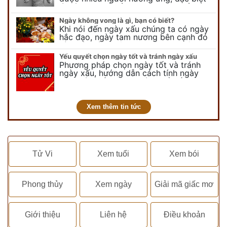
là các bạn trẻ bởi họ sẽ nghĩ ra đủ trò
vui chơi, tinh nghịch, hài…
Ngày không vong là gì, bạn có biết?
Khi nói đến ngày xấu chúng ta có ngày
hắc đạo, ngày tam nương bên cạnh đó
còn có ngày không vong. Tuy nhiên khi
nói đến ngày không vong…
Yếu quyết chọn ngày tốt và tránh ngày xấu
Phương pháp chọn ngày tốt và tránh
ngày xấu, hướng dẫn cách tính ngày
tốt, ngày xấu trong tháng để tiến hành
kết hôn, động thổ, nhập trạch, khai
trương,...
Xem thêm tin tức
Tử Vi
Xem tuổi
Xem bói
Phong thủy
Xem ngày
Giải mã giấc mơ
Giới thiệu
Liên hệ
Điều khoản