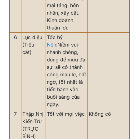
mai táng, hôn
nhân, xây cất.
Kinh doanh
thuận lợi.
6
Lục diệu
Tốc hỷ
(Tiểu
Nên
:Niềm vui
cát)
nhanh chóng,
dùng để mưu đại
sự, sẽ có thành
công mau lẹ, bất
ngờ, tốt nhất là
tiến hành vào
buổi sáng của
ngày.
7
Thập Nhị
Tốt với mọi việc
Không có
Kiến Trừ
(TRỰC
BÌNH)