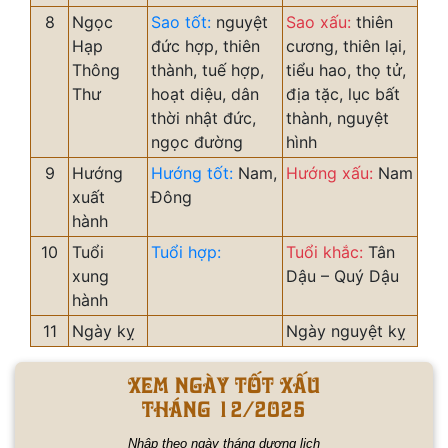
8
Ngọc
Sao tốt:
nguyệt
Sao xấu:
thiên
Hạp
đức hợp, thiên
cương, thiên lại,
Thông
thành, tuế hợp,
tiểu hao, thọ tử,
Thư
hoạt diệu, dân
địa tặc, lục bất
thời nhật đức,
thành, nguyệt
ngọc đường
hình
9
Hướng
Hướng tốt:
Nam,
Hướng xấu:
Nam
xuất
Đông
hành
10
Tuổi
Tuổi hợp:
Tuổi khắc:
Tân
xung
Dậu – Quý Dậu
hành
11
Ngày kỵ
Ngày nguyệt kỵ
Xem ngày tốt xấu
tháng 12/2025
Nhập theo ngày tháng dương lịch