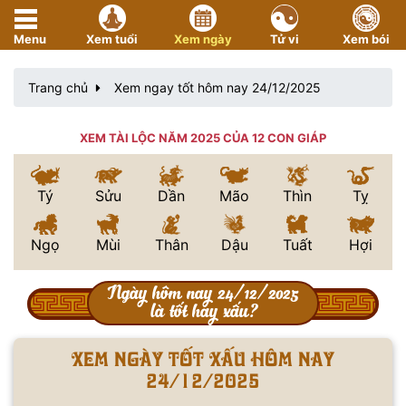
Menu
Xem tuổi
Xem ngày
Tử vi
Xem bói
Trang chủ
Xem ngay tốt hôm nay 24/12/2025
XEM TÀI LỘC NĂM 2025 CỦA 12 CON GIÁP
Tý
Sửu
Dần
Mão
Thìn
Tỵ
Ngọ
Mùi
Thân
Dậu
Tuất
Hợi
Ngày hôm nay 24/12/2025
là tốt hay xấu?
Xem ngày tốt xấu hôm nay
24/12/2025