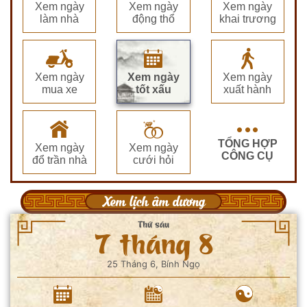
Xem ngày
Xem ngày
Xem ngày
làm nhà
động thổ
khai trương
Xem ngày
Xem ngày
Xem ngày
mua xe
tốt xấu
xuất hành
TỔNG HỢP
Xem ngày
Xem ngày
CÔNG CỤ
đổ trần nhà
cưới hỏi
Xem lịch âm dương
Thứ sáu
7 tháng 8
25 Tháng 6, Bính Ngọ