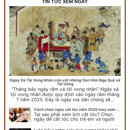
TIN TỨC XEM NGÀY
Ngày Xá Tội Vong Nhân cứu vớt những Oan Hồn Ngạ Quỷ và
Tai Ương
“Tháng bảy ngày rằm xá tội vong nhân”. Ngày xá
tội vong nhân được quy định vào ngày rằm tháng
7 năm 2025. Đây là ngày mà dân chúng sẽ…
Cách chọn ngày cắt tóc năm 2025 may mắn cho cả trẻ em và người lớn
Tại sao phải xem lịch cắt tóc? Chọn
ngày để cắt tóc cho trẻ em và người
lớn cần lưu ý điều gì để gặp nhiều may
mắn ? Khi…
Luận giải ý nghĩa ngày tam nương không phải ai cũng biết