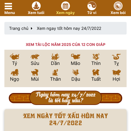
Menu
Xem tuổi
Xem ngày
Tử vi
Xem bói
Trang chủ
Xem ngay tốt hôm nay 24/7/2022
XEM TÀI LỘC NĂM 2025 CỦA 12 CON GIÁP
Tý
Sửu
Dần
Mão
Thìn
Tỵ
Ngọ
Mùi
Thân
Dậu
Tuất
Hợi
Ngày hôm nay 24/7/2022
là tốt hay xấu?
Xem ngày tốt xấu hôm nay
24/7/2022