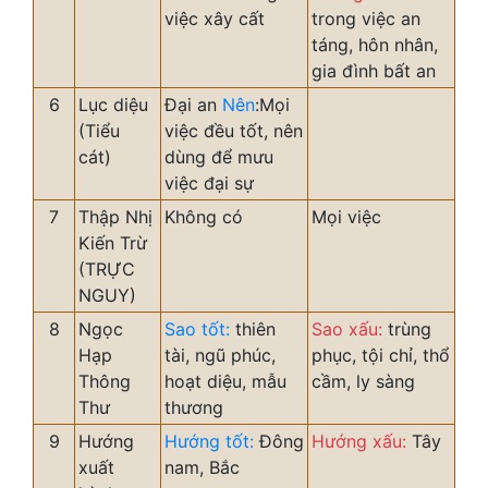
việc xây cất
trong việc an
táng, hôn nhân,
gia đình bất an
6
Lục diệu
Đại an
Nên
:Mọi
(Tiểu
việc đều tốt, nên
cát)
dùng để mưu
việc đại sự
7
Thập Nhị
Không có
Mọi việc
Kiến Trừ
(TRỰC
NGUY)
8
Ngọc
Sao tốt:
thiên
Sao xấu:
trùng
Hạp
tài, ngũ phúc,
phục, tội chỉ, thổ
Thông
hoạt diệu, mẫu
cầm, ly sàng
Thư
thương
9
Hướng
Hướng tốt:
Đông
Hướng xấu:
Tây
xuất
nam, Bắc