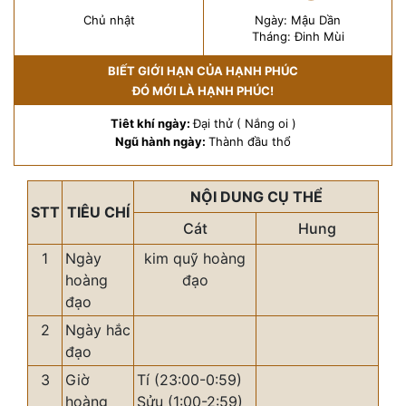
Chủ nhật
Ngày: Mậu Dần
Tháng: Đinh Mùi
BIẾT GIỚI HẠN CỦA HẠNH PHÚC
ĐÓ MỚI LÀ HẠNH PHÚC!
Tiêt khí ngày:
Đại thử ( Nắng oi )
Ngũ hành ngày:
Thành đầu thổ
NỘI DUNG CỤ THỂ
STT
TIÊU CHÍ
Cát
Hung
1
Ngày
kim quỹ hoàng
hoàng
đạo
đạo
2
Ngày hắc
đạo
3
Giờ
Tí (23:00-0:59)
hoàng
Sửu (1:00-2:59)