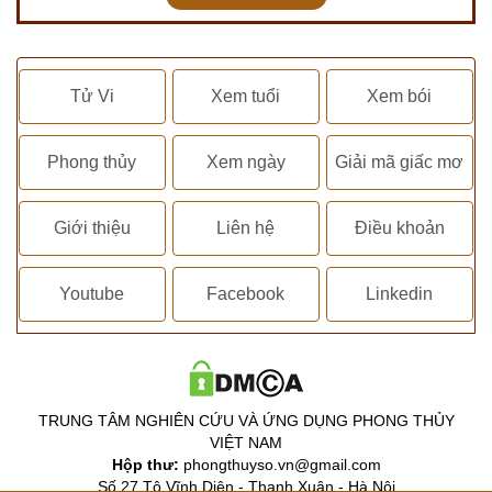
Tử Vi
Xem tuổi
Xem bói
Phong thủy
Xem ngày
Giải mã giấc mơ
Giới thiệu
Liên hệ
Điều khoản
Youtube
Facebook
Linkedin
TRUNG TÂM NGHIÊN CỨU VÀ ỨNG DỤNG PHONG THỦY
VIỆT NAM
Hộp thư:
phongthuyso.vn@gmail.com
Số 27 Tô Vĩnh Diện - Thanh Xuân - Hà Nội