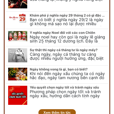
và có thể phản ánh tâm trạng, suy nghĩ
của chúng ta.
Khám phá ý nghĩa ngày 29 tháng 2 có gì đặc biệt?
Bạn có biết ý nghĩa ngày 29/2 là ngày
gì không mà sao nó lại được nhiều
người chú ý đến vậy. Tất cả mọi người
đều cho rằng đây…
Ý nghĩa ngày Noel đối với các con Chiên
Ngày noel hay còn gọi là ngày lễ giáng
sinh 25 tháng 12 dương lịch. Đây là
ngày lễ của bên thiên chúa giáo, ngày
lễ thiên chúa giáng sinh,…
Sự thật thì ngày cá tháng tư là ngày mấy?
Càng ngày, ngày cá tháng tư càng
được nhiều người hưởng ứng, đặc biệt
là các bạn trẻ bởi họ sẽ nghĩ ra đủ trò
vui chơi, tinh nghịch, hài…
Ngày không vong là gì, bạn có biết?
Khi nói đến ngày xấu chúng ta có ngày
hắc đạo, ngày tam nương bên cạnh đó
còn có ngày không vong. Tuy nhiên khi
nói đến ngày không vong…
Yếu quyết chọn ngày tốt và tránh ngày xấu
Phương pháp chọn ngày tốt và tránh
ngày xấu, hướng dẫn cách tính ngày
tốt, ngày xấu trong tháng để tiến hành
kết hôn, động thổ, nhập trạch, khai
trương,...
Xem thêm tin tức