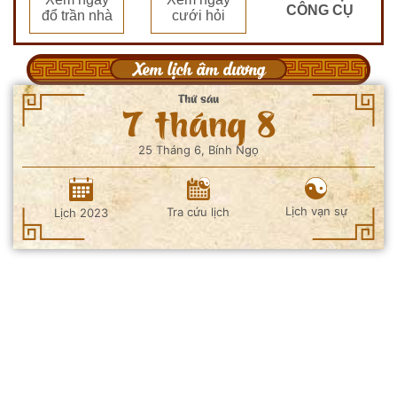
CÔNG CỤ
đổ trần nhà
cưới hỏi
Xem lịch âm dương
Thứ sáu
7 tháng 8
25 Tháng 6, Bính Ngọ
Lịch vạn sự
Tra cứu lịch
Lịch 2023