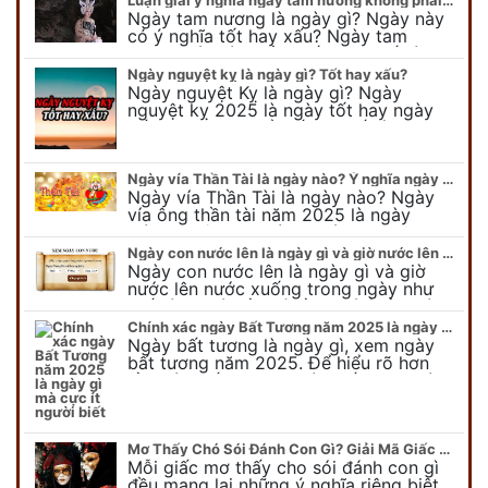
Ngày tam nương là ngày gì? Ngày này
có ý nghĩa tốt hay xấu? Ngày tam
nương sát có nguồn gốc như thế nào?
Cần kiêng kỵ điều gì khi…
Ngày nguyệt kỵ là ngày gì? Tốt hay xấu?
Ngày nguyệt Kỵ là ngày gì? Ngày
nguyệt kỵ 2025 là ngày tốt hay ngày
xấu, xem ngay để biết chi tiết ý nghĩa
ngày nguyệt kỵ cũng như nguồn…
Ngày vía Thần Tài là ngày nào? Ý nghĩa ngày vía Thần Tài năm 2025
Ngày vía Thần Tài là ngày nào? Ngày
vía ông thần tài năm 2025 là ngày
mùng 10 âm lịch hàng tháng. Tại sao
trong ngày này, tất cả mọi…
Ngày con nước lên là ngày gì và giờ nước lên nước xuống trong ngày?
Ngày con nước lên là ngày gì và giờ
nước lên nước xuống trong ngày như
thế nào? Có điều gì cần chú ý về ngày
con nước lên? Đừng…
Chính xác ngày Bất Tương năm 2025 là ngày gì mà cực ít người biết
Ngày bất tương là ngày gì, xem ngày
bất tương năm 2025. Để hiểu rõ hơn
về ngày bất tương, ngày bất tương là
ngày gì mời quý bạn tham…
Mơ Thấy Chó Sói Đánh Con Gì? Giải Mã Giấc Mơ Bí Ẩn
Mỗi giấc mơ thấy cho sói đánh con gì
đều mang lại những ý nghĩa riêng biệt