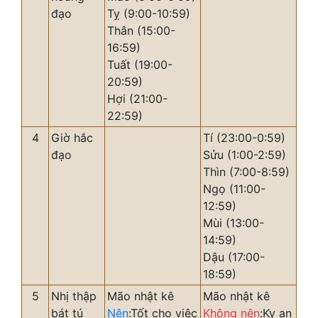
đạo
Tỵ (9:00-10:59)
Thân (15:00-
16:59)
Tuất (19:00-
20:59)
Hợi (21:00-
22:59)
4
Giờ hắc
Tí (23:00-0:59)
đạo
Sửu (1:00-2:59)
Thìn (7:00-8:59)
Ngọ (11:00-
12:59)
Mùi (13:00-
14:59)
Dậu (17:00-
18:59)
5
Nhị thập
Mão nhật kê
Mão nhật kê
bát tú
Nên
:Tốt cho việc
Không nên
:Kỵ an