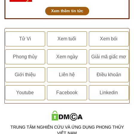
kết hôn, động thổ, nhập trạch, khai
trương,...
Xem thêm tin tức
Tử Vi
Xem tuổi
Xem bói
Phong thủy
Xem ngày
Giải mã giấc mơ
Giới thiệu
Liên hệ
Điều khoản
Youtube
Facebook
Linkedin
TRUNG TÂM NGHIÊN CỨU VÀ ỨNG DỤNG PHONG THỦY
VIỆT NAM