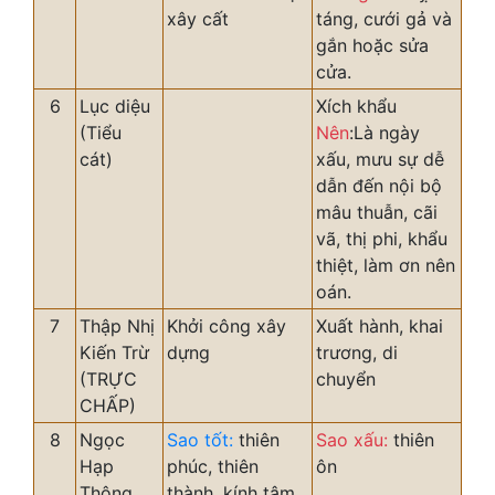
xây cất
táng, cưới gả và
gắn hoặc sửa
cửa.
6
Lục diệu
Xích khẩu
(Tiểu
Nên
:Là ngày
cát)
xấu, mưu sự dễ
dẫn đến nội bộ
mâu thuẫn, cãi
vã, thị phi, khẩu
thiệt, làm ơn nên
oán.
7
Thập Nhị
Khởi công xây
Xuất hành, khai
Kiến Trừ
dựng
trương, di
(TRỰC
chuyển
CHẤP)
8
Ngọc
Sao tốt:
thiên
Sao xấu:
thiên
Hạp
phúc, thiên
ôn
Thông
thành, kính tâm,