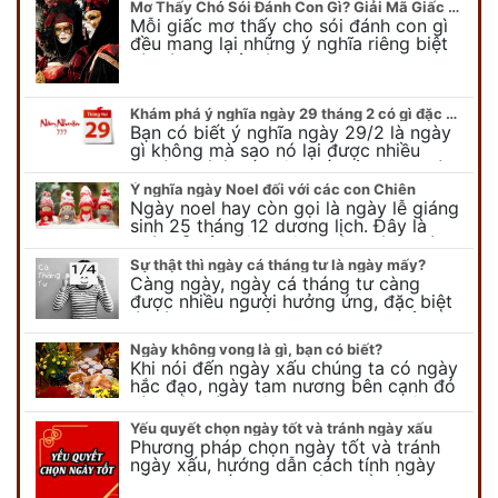
Mơ Thấy Chó Sói Đánh Con Gì? Giải Mã Giấc Mơ Bí Ẩn
Mỗi giấc mơ thấy cho sói đánh con gì
đều mang lại những ý nghĩa riêng biệt
và có thể phản ánh tâm trạng, suy nghĩ
của chúng ta.
Khám phá ý nghĩa ngày 29 tháng 2 có gì đặc biệt?
Bạn có biết ý nghĩa ngày 29/2 là ngày
gì không mà sao nó lại được nhiều
người chú ý đến vậy. Tất cả mọi người
đều cho rằng đây…
Ý nghĩa ngày Noel đối với các con Chiên
Ngày noel hay còn gọi là ngày lễ giáng
sinh 25 tháng 12 dương lịch. Đây là
ngày lễ của bên thiên chúa giáo, ngày
lễ thiên chúa giáng sinh,…
Sự thật thì ngày cá tháng tư là ngày mấy?
Càng ngày, ngày cá tháng tư càng
được nhiều người hưởng ứng, đặc biệt
là các bạn trẻ bởi họ sẽ nghĩ ra đủ trò
vui chơi, tinh nghịch, hài…
Ngày không vong là gì, bạn có biết?
Khi nói đến ngày xấu chúng ta có ngày
hắc đạo, ngày tam nương bên cạnh đó
còn có ngày không vong. Tuy nhiên khi
nói đến ngày không vong…
Yếu quyết chọn ngày tốt và tránh ngày xấu
Phương pháp chọn ngày tốt và tránh
ngày xấu, hướng dẫn cách tính ngày
tốt, ngày xấu trong tháng để tiến hành