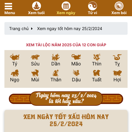
Menu
Xem tuổi
Xem ngày
Tử vi
Xem bói
Trang chủ
Xem ngay tốt hôm nay 25/2/2024
XEM TÀI LỘC NĂM 2025 CỦA 12 CON GIÁP
Tý
Sửu
Dần
Mão
Thìn
Tỵ
Ngọ
Mùi
Thân
Dậu
Tuất
Hợi
Ngày hôm nay 25/2/2024
là tốt hay xấu?
Xem ngày tốt xấu hôm nay
25/2/2024