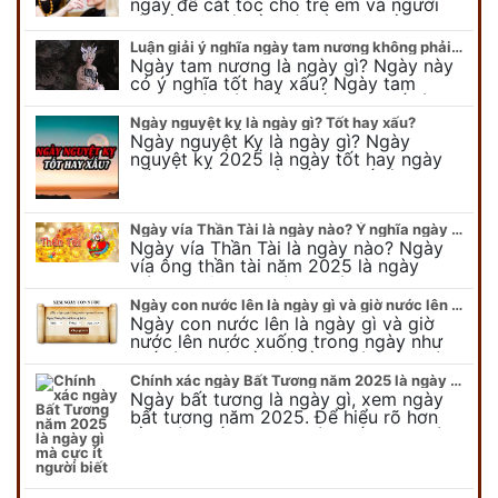
ngày để cắt tóc cho trẻ em và người
lớn cần lưu ý điều gì để gặp nhiều may
mắn ? Khi…
Luận giải ý nghĩa ngày tam nương không phải ai cũng biết
Ngày tam nương là ngày gì? Ngày này
có ý nghĩa tốt hay xấu? Ngày tam
nương sát có nguồn gốc như thế nào?
Cần kiêng kỵ điều gì khi…
Ngày nguyệt kỵ là ngày gì? Tốt hay xấu?
Ngày nguyệt Kỵ là ngày gì? Ngày
nguyệt kỵ 2025 là ngày tốt hay ngày
xấu, xem ngay để biết chi tiết ý nghĩa
ngày nguyệt kỵ cũng như nguồn…
Ngày vía Thần Tài là ngày nào? Ý nghĩa ngày vía Thần Tài năm 2025
Ngày vía Thần Tài là ngày nào? Ngày
vía ông thần tài năm 2025 là ngày
mùng 10 âm lịch hàng tháng. Tại sao
trong ngày này, tất cả mọi…
Ngày con nước lên là ngày gì và giờ nước lên nước xuống trong ngày?
Ngày con nước lên là ngày gì và giờ
nước lên nước xuống trong ngày như
thế nào? Có điều gì cần chú ý về ngày
con nước lên? Đừng…
Chính xác ngày Bất Tương năm 2025 là ngày gì mà cực ít người biết
Ngày bất tương là ngày gì, xem ngày
bất tương năm 2025. Để hiểu rõ hơn
về ngày bất tương, ngày bất tương là
ngày gì mời quý bạn tham…