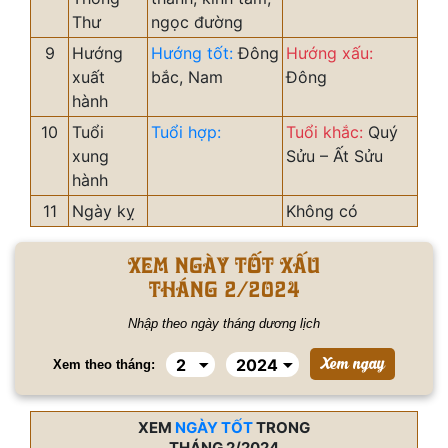
Thư
ngọc đường
9
Hướng
Hướng tốt:
Đông
Hướng xấu:
xuất
bắc, Nam
Đông
hành
10
Tuổi
Tuổi hợp:
Tuổi khắc:
Quý
xung
Sửu – Ất Sửu
hành
11
Ngày kỵ
Không có
Xem ngày tốt xấu
tháng 2/2024
Nhập theo ngày tháng dương lịch
Xem theo tháng:
XEM
NGÀY TỐT
TRONG
THÁNG 2/2024