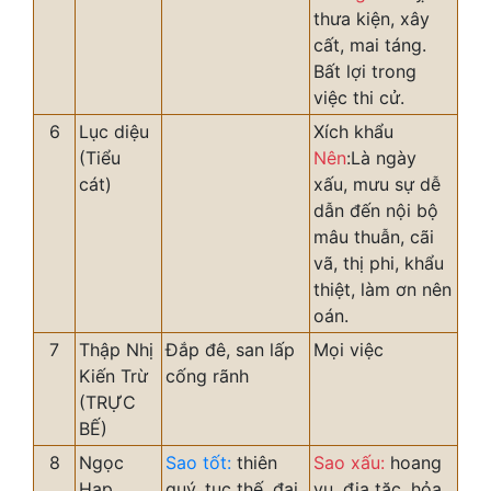
thưa kiện, xây
cất, mai táng.
Bất lợi trong
việc thi cử.
6
Lục diệu
Xích khẩu
(Tiểu
Nên
:Là ngày
cát)
xấu, mưu sự dễ
dẫn đến nội bộ
mâu thuẫn, cãi
vã, thị phi, khẩu
thiệt, làm ơn nên
oán.
7
Thập Nhị
Đắp đê, san lấp
Mọi việc
Kiến Trừ
cống rãnh
(TRỰC
BẾ)
8
Ngọc
Sao tốt:
thiên
Sao xấu:
hoang
Hạp
quý, tục thế, đại
vu, địa tặc, hỏa