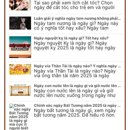
Tại sao phải xem lịch cắt tóc? Chọn
ngày để cắt tóc cho trẻ em và người
lớn cần lưu ý điều gì để gặp nhiều may
mắn ? Khi…
Luận giải ý nghĩa ngày tam nương không phải ai cũng biết
Ngày tam nương là ngày gì? Ngày này
có ý nghĩa tốt hay xấu? Ngày tam
nương sát có nguồn gốc như thế nào?
Cần kiêng kỵ điều gì khi…
Ngày nguyệt kỵ là ngày gì? Tốt hay xấu?
Ngày nguyệt Kỵ là ngày gì? Ngày
nguyệt kỵ 2025 là ngày tốt hay ngày
xấu, xem ngay để biết chi tiết ý nghĩa
ngày nguyệt kỵ cũng như nguồn…
Ngày vía Thần Tài là ngày nào? Ý nghĩa ngày vía Thần Tài năm 2025
Ngày vía Thần Tài là ngày nào? Ngày
vía ông thần tài năm 2025 là ngày
mùng 10 âm lịch hàng tháng. Tại sao
trong ngày này, tất cả mọi…
Ngày con nước lên là ngày gì và giờ nước lên nước xuống trong ngày?
Ngày con nước lên là ngày gì và giờ
nước lên nước xuống trong ngày như
thế nào? Có điều gì cần chú ý về ngày
con nước lên? Đừng…
Chính xác ngày Bất Tương năm 2025 là ngày gì mà cực ít người biết
Ngày bất tương là ngày gì, xem ngày
bất tương năm 2025. Để hiểu rõ hơn
về ngày bất tương, ngày bất tương là
ngày gì mời quý bạn tham…