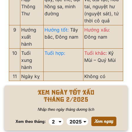
Thông
hồng sa, minh
tai, nguyệt hư
Thư
đường
(nguyệt sát), tứ
thời cô quả
9
Hướng
Hướng tốt:
Tây
Hướng xấu:
xuất
bắc, Đông nam
Đông nam
hành
10
Tuổi
Tuổi hợp:
Tuổi khắc:
Kỷ
xung
Mùi – Quý Mùi
hành
11
Ngày kỵ
Không có
Xem ngày tốt xấu
tháng 2/2025
Nhập theo ngày tháng dương lịch
Xem theo tháng: