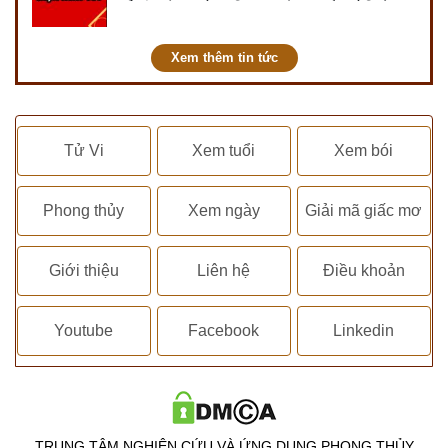
tốt, ngày xấu trong tháng để tiến hành
kết hôn, động thổ, nhập trạch, khai
trương,...
Xem thêm tin tức
Tử Vi
Xem tuổi
Xem bói
Phong thủy
Xem ngày
Giải mã giấc mơ
Giới thiệu
Liên hệ
Điều khoản
Youtube
Facebook
Linkedin
TRUNG TÂM NGHIÊN CỨU VÀ ỨNG DỤNG PHONG THỦY