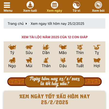
Menu
Xem tuổi
Xem ngày
Tử vi
Xem bói
Trang chủ
Xem ngay tốt hôm nay 25/2/2025
XEM TÀI LỘC NĂM 2025 CỦA 12 CON GIÁP
Tý
Sửu
Dần
Mão
Thìn
Tỵ
Ngọ
Mùi
Thân
Dậu
Tuất
Hợi
Ngày hôm nay 25/2/2025
là tốt hay xấu?
Xem ngày tốt xấu hôm nay
25/2/2025