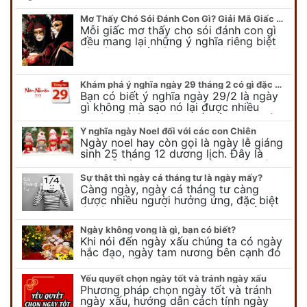
Mơ Thấy Chó Sói Đánh Con Gì? Giải Mã Giấc Mơ Bí Ẩn
Mỗi giấc mơ thấy cho sói đánh con gì
đều mang lại những ý nghĩa riêng biệt
và có thể phản ánh tâm trạng, suy nghĩ
của chúng ta.
Khám phá ý nghĩa ngày 29 tháng 2 có gì đặc biệt?
Bạn có biết ý nghĩa ngày 29/2 là ngày
gì không mà sao nó lại được nhiều
người chú ý đến vậy. Tất cả mọi người
đều cho rằng đây…
Ý nghĩa ngày Noel đối với các con Chiên
Ngày noel hay còn gọi là ngày lễ giáng
sinh 25 tháng 12 dương lịch. Đây là
ngày lễ của bên thiên chúa giáo, ngày
lễ thiên chúa giáng sinh,…
Sự thật thì ngày cá tháng tư là ngày mấy?
Càng ngày, ngày cá tháng tư càng
được nhiều người hưởng ứng, đặc biệt
là các bạn trẻ bởi họ sẽ nghĩ ra đủ trò
vui chơi, tinh nghịch, hài…
Ngày không vong là gì, bạn có biết?
Khi nói đến ngày xấu chúng ta có ngày
hắc đạo, ngày tam nương bên cạnh đó
còn có ngày không vong. Tuy nhiên khi
nói đến ngày không vong…
Yếu quyết chọn ngày tốt và tránh ngày xấu
Phương pháp chọn ngày tốt và tránh
ngày xấu, hướng dẫn cách tính ngày