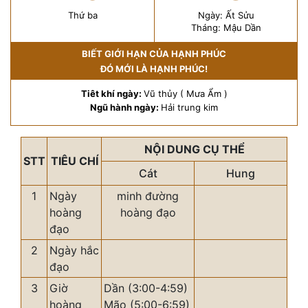
Thứ ba
Ngày: Ất Sửu
Tháng: Mậu Dần
BIẾT GIỚI HẠN CỦA HẠNH PHÚC
ĐÓ MỚI LÀ HẠNH PHÚC!
Tiêt khí ngày:
Vũ thủy ( Mưa Ẩm )
Ngũ hành ngày:
Hải trung kim
NỘI DUNG CỤ THỂ
STT
TIÊU CHÍ
Cát
Hung
1
Ngày
minh đường
hoàng
hoàng đạo
đạo
2
Ngày hắc
đạo
3
Giờ
Dần (3:00-4:59)
hoàng
Mão (5:00-6:59)