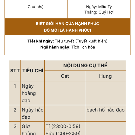
Chủ nhật
Ngày: Mậu Tý
Tháng: Quý Hợi
BIẾT GIỚI HẠN CỦA HẠNH PHÚC
ĐÓ MỚI LÀ HẠNH PHÚC!
Tiêt khí ngày:
Tiểu tuyết (Tuyết xuất hiện)
Ngũ hành ngày:
Tích lịch hỏa
NỘI DUNG CỤ THỂ
STT
TIÊU CHÍ
Cát
Hung
1
Ngày
hoàng
đạo
2
Ngày hắc
bạch hổ hắc đạo
đạo
3
Giờ
Tí (23:00-0:59)
hoàng
Sửu (1:00-2:59)