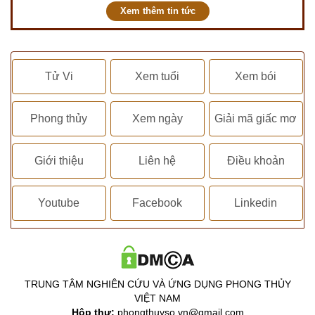
Xem thêm tin tức
Tử Vi
Xem tuổi
Xem bói
Phong thủy
Xem ngày
Giải mã giấc mơ
Giới thiệu
Liên hệ
Điều khoản
Youtube
Facebook
Linkedin
TRUNG TÂM NGHIÊN CỨU VÀ ỨNG DỤNG PHONG THỦY
VIỆT NAM
Hộp thư:
phongthuyso.vn@gmail.com