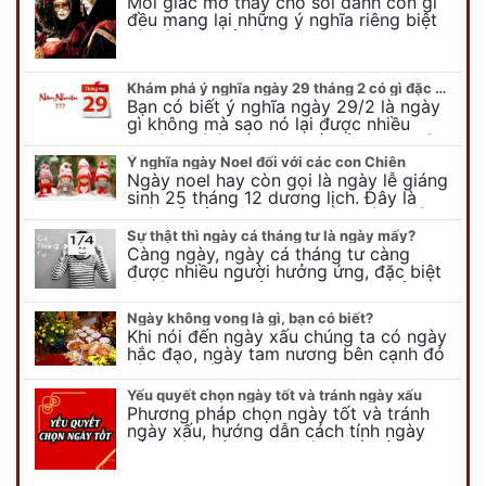
Mỗi giấc mơ thấy cho sói đánh con gì
đều mang lại những ý nghĩa riêng biệt
và có thể phản ánh tâm trạng, suy nghĩ
của chúng ta.
Khám phá ý nghĩa ngày 29 tháng 2 có gì đặc biệt?
Bạn có biết ý nghĩa ngày 29/2 là ngày
gì không mà sao nó lại được nhiều
người chú ý đến vậy. Tất cả mọi người
đều cho rằng đây…
Ý nghĩa ngày Noel đối với các con Chiên
Ngày noel hay còn gọi là ngày lễ giáng
sinh 25 tháng 12 dương lịch. Đây là
ngày lễ của bên thiên chúa giáo, ngày
lễ thiên chúa giáng sinh,…
Sự thật thì ngày cá tháng tư là ngày mấy?
Càng ngày, ngày cá tháng tư càng
được nhiều người hưởng ứng, đặc biệt
là các bạn trẻ bởi họ sẽ nghĩ ra đủ trò
vui chơi, tinh nghịch, hài…
Ngày không vong là gì, bạn có biết?
Khi nói đến ngày xấu chúng ta có ngày
hắc đạo, ngày tam nương bên cạnh đó
còn có ngày không vong. Tuy nhiên khi
nói đến ngày không vong…
Yếu quyết chọn ngày tốt và tránh ngày xấu
Phương pháp chọn ngày tốt và tránh
ngày xấu, hướng dẫn cách tính ngày
tốt, ngày xấu trong tháng để tiến hành
kết hôn, động thổ, nhập trạch, khai
trương,...