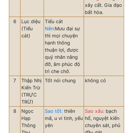
xây cất. Gia đạo
bất hòa.
6
Lục diệu
Tiểu cát
(Tiểu
Nên
:Mưu đại sự
cát)
thì mọi chuyện
hanh thông
thuận lợi, được
quý nhân nâng
đỡ, âm phúc độ
trì che chở.
7
Thập Nhị
Tốt nói chung
không có
Kiến Trừ
(TRỰC
TRỪ)
8
Ngọc
Sao tốt:
thiên
Sao xấu:
bạch
Hạp
mã, u vi tinh, yếu
hổ, nguyệt kiến
Thông
yên
chuyên sát, phủ
Thư
đầu dát