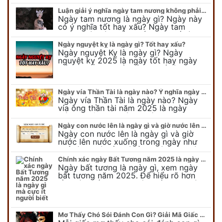
mắn ? Khi…
Luận giải ý nghĩa ngày tam nương không phải ai cũng biết
Ngày tam nương là ngày gì? Ngày này
có ý nghĩa tốt hay xấu? Ngày tam
nương sát có nguồn gốc như thế nào?
Cần kiêng kỵ điều gì khi…
Ngày nguyệt kỵ là ngày gì? Tốt hay xấu?
Ngày nguyệt Kỵ là ngày gì? Ngày
nguyệt kỵ 2025 là ngày tốt hay ngày
xấu, xem ngay để biết chi tiết ý nghĩa
ngày nguyệt kỵ cũng như nguồn…
Ngày vía Thần Tài là ngày nào? Ý nghĩa ngày vía Thần Tài năm 2025
Ngày vía Thần Tài là ngày nào? Ngày
vía ông thần tài năm 2025 là ngày
mùng 10 âm lịch hàng tháng. Tại sao
trong ngày này, tất cả mọi…
Ngày con nước lên là ngày gì và giờ nước lên nước xuống trong ngày?
Ngày con nước lên là ngày gì và giờ
nước lên nước xuống trong ngày như
thế nào? Có điều gì cần chú ý về ngày
con nước lên? Đừng…
Chính xác ngày Bất Tương năm 2025 là ngày gì mà cực ít người biết
Ngày bất tương là ngày gì, xem ngày
bất tương năm 2025. Để hiểu rõ hơn
về ngày bất tương, ngày bất tương là
ngày gì mời quý bạn tham…
Mơ Thấy Chó Sói Đánh Con Gì? Giải Mã Giấc Mơ Bí Ẩn