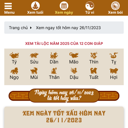
Menu
Xem tuổi
Xem ngày
Tử vi
Xem bói
Trang chủ
Xem ngay tốt hôm nay 26/11/2023
XEM TÀI LỘC NĂM 2025 CỦA 12 CON GIÁP
Tý
Sửu
Dần
Mão
Thìn
Tỵ
Ngọ
Mùi
Thân
Dậu
Tuất
Hợi
Ngày hôm nay 26/11/2023
là tốt hay xấu?
Xem ngày tốt xấu hôm nay
26/11/2023