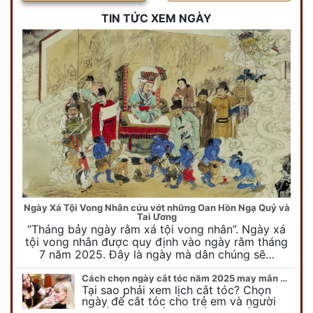
TIN TỨC XEM NGÀY
Ngày Xá Tội Vong Nhân cứu vớt những Oan Hồn Ngạ Quỷ và
Tai Ương
“Tháng bảy ngày rằm xá tội vong nhân”. Ngày xá
tội vong nhân được quy định vào ngày rằm tháng
7 năm 2025. Đây là ngày mà dân chúng sẽ…
Cách chọn ngày cắt tóc năm 2025 may mắn cho cả trẻ em và người lớn
Tại sao phải xem lịch cắt tóc? Chọn
ngày để cắt tóc cho trẻ em và người
lớn cần lưu ý điều gì để gặp nhiều may