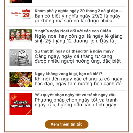
của chúng ta.
Khám phá ý nghĩa ngày 29 tháng 2 có gì đặc biệt?
Bạn có biết ý nghĩa ngày 29/2 là ngày
gì không mà sao nó lại được nhiều
người chú ý đến vậy. Tất cả mọi người
đều cho rằng đây…
Ý nghĩa ngày Noel đối với các con Chiên
Ngày noel hay còn gọi là ngày lễ giáng
sinh 25 tháng 12 dương lịch. Đây là
ngày lễ của bên thiên chúa giáo, ngày
lễ thiên chúa giáng sinh,…
Sự thật thì ngày cá tháng tư là ngày mấy?
Càng ngày, ngày cá tháng tư càng
được nhiều người hưởng ứng, đặc biệt
là các bạn trẻ bởi họ sẽ nghĩ ra đủ trò
vui chơi, tinh nghịch, hài…
Ngày không vong là gì, bạn có biết?
Khi nói đến ngày xấu chúng ta có ngày
hắc đạo, ngày tam nương bên cạnh đó
còn có ngày không vong. Tuy nhiên khi
nói đến ngày không vong…
Yếu quyết chọn ngày tốt và tránh ngày xấu
Phương pháp chọn ngày tốt và tránh
ngày xấu, hướng dẫn cách tính ngày
tốt, ngày xấu trong tháng để tiến hành
kết hôn, động thổ, nhập trạch, khai
trương,...
Xem thêm tin tức