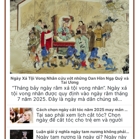
Ngày Xá Tội Vong Nhân cứu vớt những Oan Hồn Ngạ Quỷ và
Tai Ương
“Tháng bảy ngày rằm xá tội vong nhân”. Ngày xá
tội vong nhân được quy định vào ngày rằm tháng
7 năm 2025. Đây là ngày mà dân chúng sẽ…
Cách chọn ngày cắt tóc năm 2025 may mắn cho cả trẻ em và người lớn
Tại sao phải xem lịch cắt tóc? Chọn
ngày để cắt tóc cho trẻ em và người
lớn cần lưu ý điều gì để gặp nhiều may
mắn ? Khi…
Luận giải ý nghĩa ngày tam nương không phải ai cũng biết
Ngày tam nương là ngày gì? Ngày này