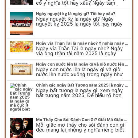
có ý nghĩa tốt hay xấu? Ngày tam
nương sát có nguồn gốc như thế nào?
Cần kiêng kỵ điều gì khi…
Ngày nguyệt kỵ là ngày gì? Tốt hay xấu?
Ngày nguyệt Kỵ là ngày gì? Ngày
nguyệt kỵ 2025 là ngày tốt hay ngày
xấu, xem ngay để biết chi tiết ý nghĩa
ngày nguyệt kỵ cũng như nguồn…
Ngày vía Thần Tài là ngày nào? Ý nghĩa ngày vía Thần Tài năm 2025
Ngày vía Thần Tài là ngày nào? Ngày
vía ông thần tài năm 2025 là ngày
mùng 10 âm lịch hàng tháng. Tại sao
trong ngày này, tất cả mọi…
Ngày con nước lên là ngày gì và giờ nước lên nước xuống trong ngày?
Ngày con nước lên là ngày gì và giờ
nước lên nước xuống trong ngày như
thế nào? Có điều gì cần chú ý về ngày
con nước lên? Đừng…
Chính xác ngày Bất Tương năm 2025 là ngày gì mà cực ít người biết
Ngày bất tương là ngày gì, xem ngày
bất tương năm 2025. Để hiểu rõ hơn
về ngày bất tương, ngày bất tương là
ngày gì mời quý bạn tham…
Mơ Thấy Chó Sói Đánh Con Gì? Giải Mã Giấc Mơ Bí Ẩn
Mỗi giấc mơ thấy cho sói đánh con gì
đều mang lại những ý nghĩa riêng biệt
và có thể phản ánh tâm trạng, suy nghĩ