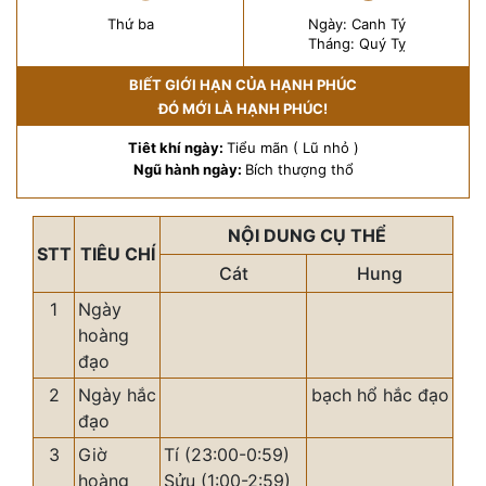
Thứ ba
Ngày: Canh Tý
Tháng: Quý Tỵ
BIẾT GIỚI HẠN CỦA HẠNH PHÚC
ĐÓ MỚI LÀ HẠNH PHÚC!
Tiêt khí ngày:
Tiểu mãn ( Lũ nhỏ )
Ngũ hành ngày:
Bích thượng thổ
NỘI DUNG CỤ THỂ
STT
TIÊU CHÍ
Cát
Hung
1
Ngày
hoàng
đạo
2
Ngày hắc
bạch hổ hắc đạo
đạo
3
Giờ
Tí (23:00-0:59)
hoàng
Sửu (1:00-2:59)