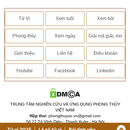
Tử Vi
Xem tuổi
Xem bói
Phong thủy
Xem ngày
Giải mã giấc mơ
Giới thiệu
Liên hệ
Điều khoản
Youtube
Facebook
Linkedin
TRUNG TÂM NGHIÊN CỨU VÀ ỨNG DỤNG PHONG THỦY
VIỆT NAM
Hộp thư:
phongthuyso.vn@gmail.com
Số 27 Tô Vĩnh Diện - Thanh Xuân - Hà Nội
Map:
https://g.page/phongthuyso
Tử vi 2025
Lá số tử vi
Bói tình yêu