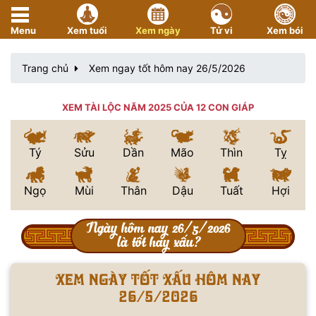
Menu
Xem tuổi
Xem ngày
Tử vi
Xem bói
Trang chủ
Xem ngay tốt hôm nay 26/5/2026
XEM TÀI LỘC NĂM 2025 CỦA 12 CON GIÁP
Tý
Sửu
Dần
Mão
Thìn
Tỵ
Ngọ
Mùi
Thân
Dậu
Tuất
Hợi
Ngày hôm nay 26/5/2026
là tốt hay xấu?
Xem ngày tốt xấu hôm nay
26/5/2026