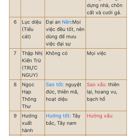
dựng nhà, chôn
cất và cưới gả.
6
Lục diệu
Đại an
Nên
:Mọi
(Tiểu
việc đều tốt, nên
cát)
dùng để mưu
việc đại sự
7
Thập Nhị
Không có
Mọi việc
Kiến Trừ
(TRỰC
NGUY)
8
Ngọc
Sao tốt:
nguyệt
Sao xấu:
thiên
Hạp
đức, thiên mã,
lại, hoang vu,
Thông
hoạt diệu
bạch hổ
Thư
9
Hướng
Hướng tốt:
Tây
Hướng xấu:
xuất
bắc, Tây nam
hành