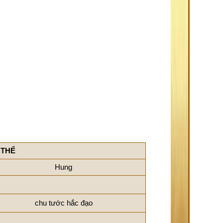
 THỂ
Hung
chu tước hắc đạo