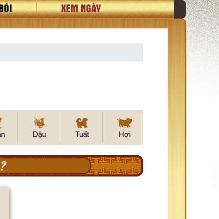
BÓI
XEM NGÀY
ân
Dậu
Tuất
Hợi
?