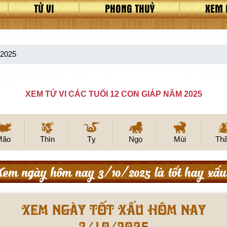
TỬ VI
PHONG THUỶ
XEM 
/2025
XEM TỬ VI CÁC TUỔI 12 CON GIÁP NĂM 2025
Mão
Thìn
Tỵ
Ngọ
Mùi
Th
Xem ngày hôm nay 3/10/2025 là tốt hay xấu
Xem ngày tốt xấu hôm nay
3/10/2025