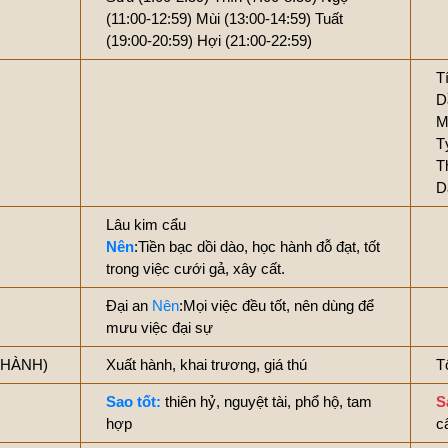
(11:00-12:59)
Mùi (13:00-14:59)
Tuất
(19:00-20:59)
Hợi (21:00-22:59)
T
D
M
T
T
D
Lâu kim cẩu
Nên
:Tiền bạc dồi dào, học hành đỗ đạt, tốt
trong việc cưới gả, xây cất.
Đại an
Nên
:Mọi việc đều tốt, nên dùng để
mưu việc đại sự
 THÀNH)
Xuất hành, khai trương, giá thú
T
Sao tốt:
thiên hỷ, nguyệt tài, phổ hộ, tam
S
hợp
c