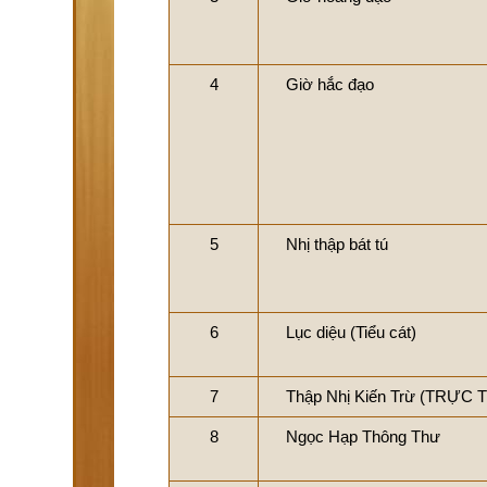
4
Giờ hắc đạo
5
Nhị thập bát tú
6
Lục diệu (Tiểu cát)
7
Thập Nhị Kiến Trừ (TRỰC
8
Ngọc Hạp Thông Thư