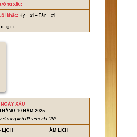
ướng xấu:
uổi khắc:
Kỷ Hợi – Tân Hợi
hông có
NGÀY XẤU
THÁNG 10 NĂM 2025
 dương lịch để xem chi tiết*
 LỊCH
ÂM LỊCH