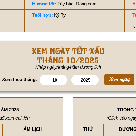
Hướng tốt:
Tây bắc, Đông nam
H
Tuổi hợp:
Kỷ Tỵ
T
K
Xem ngày tốt xấu
tháng 10/2025
Nhập ngày/tháng/năm dương lịch
Xem theo tháng:
ĂM 2025
TRONG 
để xem chi tiết*
*Click vào ngày
ÂM LỊCH
THỨ
DƯƠNG