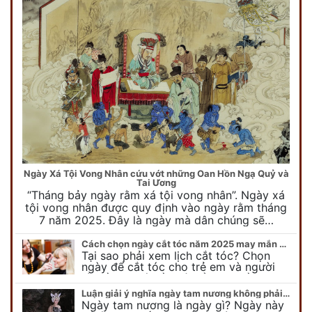
Ngày Xá Tội Vong Nhân cứu vớt những Oan Hồn Ngạ Quỷ và
Tai Ương
“Tháng bảy ngày rằm xá tội vong nhân”. Ngày xá
tội vong nhân được quy định vào ngày rằm tháng
7 năm 2025. Đây là ngày mà dân chúng sẽ…
Cách chọn ngày cắt tóc năm 2025 may mắn cho cả trẻ em và người lớn
Tại sao phải xem lịch cắt tóc? Chọn
ngày để cắt tóc cho trẻ em và người
lớn cần lưu ý điều gì để gặp nhiều may
mắn ? Khi…
Luận giải ý nghĩa ngày tam nương không phải ai cũng biết
Ngày tam nương là ngày gì? Ngày này