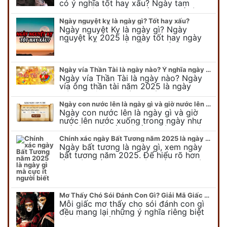
có ý nghĩa tốt hay xấu? Ngày tam
nương sát có nguồn gốc như thế nào?
Cần kiêng kỵ điều gì khi…
Ngày nguyệt kỵ là ngày gì? Tốt hay xấu?
Ngày nguyệt Kỵ là ngày gì? Ngày
nguyệt kỵ 2025 là ngày tốt hay ngày
xấu, xem ngay để biết chi tiết ý nghĩa
ngày nguyệt kỵ cũng như nguồn…
Ngày vía Thần Tài là ngày nào? Ý nghĩa ngày vía Thần Tài năm 2025
Ngày vía Thần Tài là ngày nào? Ngày
vía ông thần tài năm 2025 là ngày
mùng 10 âm lịch hàng tháng. Tại sao
trong ngày này, tất cả mọi…
Ngày con nước lên là ngày gì và giờ nước lên nước xuống trong ngày?
Ngày con nước lên là ngày gì và giờ
nước lên nước xuống trong ngày như
thế nào? Có điều gì cần chú ý về ngày
con nước lên? Đừng…
Chính xác ngày Bất Tương năm 2025 là ngày gì mà cực ít người biết
Ngày bất tương là ngày gì, xem ngày
bất tương năm 2025. Để hiểu rõ hơn
về ngày bất tương, ngày bất tương là
ngày gì mời quý bạn tham…
Mơ Thấy Chó Sói Đánh Con Gì? Giải Mã Giấc Mơ Bí Ẩn
Mỗi giấc mơ thấy cho sói đánh con gì
đều mang lại những ý nghĩa riêng biệt
và có thể phản ánh tâm trạng, suy nghĩ