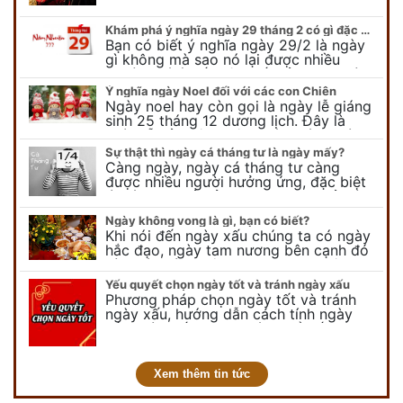
của chúng ta.
Khám phá ý nghĩa ngày 29 tháng 2 có gì đặc biệt?
Bạn có biết ý nghĩa ngày 29/2 là ngày
gì không mà sao nó lại được nhiều
người chú ý đến vậy. Tất cả mọi người
đều cho rằng đây…
Ý nghĩa ngày Noel đối với các con Chiên
Ngày noel hay còn gọi là ngày lễ giáng
sinh 25 tháng 12 dương lịch. Đây là
ngày lễ của bên thiên chúa giáo, ngày
lễ thiên chúa giáng sinh,…
Sự thật thì ngày cá tháng tư là ngày mấy?
Càng ngày, ngày cá tháng tư càng
được nhiều người hưởng ứng, đặc biệt
là các bạn trẻ bởi họ sẽ nghĩ ra đủ trò
vui chơi, tinh nghịch, hài…
Ngày không vong là gì, bạn có biết?
Khi nói đến ngày xấu chúng ta có ngày
hắc đạo, ngày tam nương bên cạnh đó
còn có ngày không vong. Tuy nhiên khi
nói đến ngày không vong…
Yếu quyết chọn ngày tốt và tránh ngày xấu
Phương pháp chọn ngày tốt và tránh
ngày xấu, hướng dẫn cách tính ngày
tốt, ngày xấu trong tháng để tiến hành
kết hôn, động thổ, nhập trạch, khai
trương,...
Xem thêm tin tức