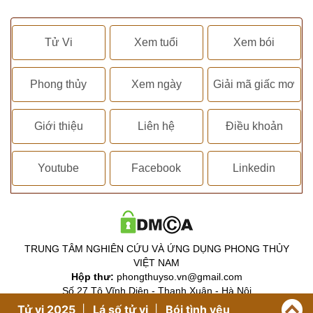
Tử Vi
Xem tuổi
Xem bói
Phong thủy
Xem ngày
Giải mã giấc mơ
Giới thiệu
Liên hệ
Điều khoản
Youtube
Facebook
Linkedin
TRUNG TÂM NGHIÊN CỨU VÀ ỨNG DỤNG PHONG THỦY
VIỆT NAM
Hộp thư:
phongthuyso.vn@gmail.com
Số 27 Tô Vĩnh Diện - Thanh Xuân - Hà Nội
Map:
https://g.page/phongthuyso
Tử vi 2025
Lá số tử vi
Bói tình yêu