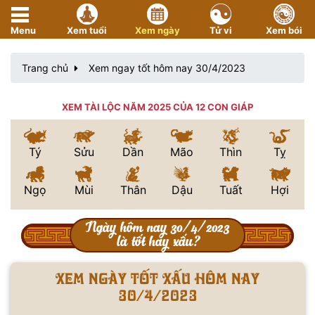
Menu
Xem tuổi
Xem ngày
Tử vi
Xem bói
Trang chủ
Xem ngay tốt hôm nay 30/4/2023
XEM TÀI LỘC NĂM 2025 CỦA 12 CON GIÁP
Tý
Sửu
Dần
Mão
Thìn
Tỵ
Ngọ
Mùi
Thân
Dậu
Tuất
Hợi
Ngày hôm nay 30/4/2023
là tốt hay xấu?
Xem ngày tốt xấu hôm nay
30/4/2023