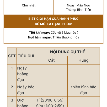
Chủ nhật
Ngày: Mậu Ngọ
Tháng: Bính Thìn
BIẾT GIỚI HẠN CỦA HẠNH PHÚC
ĐÓ MỚI LÀ HẠNH PHÚC!
Tiêt khí ngày:
Cốc vũ ( Mưa rào )
Ngũ hành ngày:
Thiên thượng hỏa
NỘI DUNG CỤ THỂ
STT
TIÊU CHÍ
Cát
Hung
1
Ngày
hoàng
đạo
2
Ngày hắc
thiên hình hắc
đạo
đạo
3
Giờ
Tí (23:00-0:59)
hoàng
Sửu (1:00-2:59)