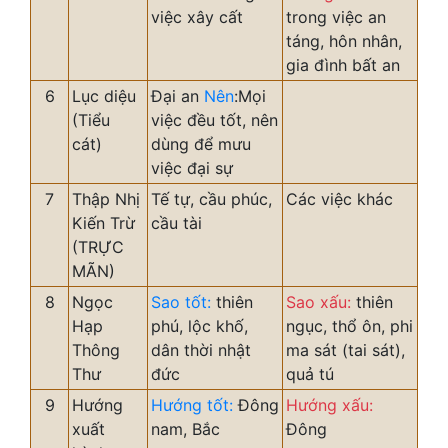
việc xây cất
trong việc an
táng, hôn nhân,
gia đình bất an
6
Lục diệu
Đại an
Nên
:Mọi
(Tiểu
việc đều tốt, nên
cát)
dùng để mưu
việc đại sự
7
Thập Nhị
Tế tự, cầu phúc,
Các việc khác
Kiến Trừ
cầu tài
(TRỰC
MÃN)
8
Ngọc
Sao tốt:
thiên
Sao xấu:
thiên
Hạp
phú, lộc khố,
ngục, thổ ôn, phi
Thông
dân thời nhật
ma sát (tai sát),
Thư
đức
quả tú
9
Hướng
Hướng tốt:
Đông
Hướng xấu:
xuất
nam, Bắc
Đông